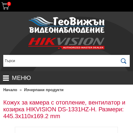
0
МЕНЮ
Начало
»
Изчерпани продукти
НАЧАЛО
ПРОДУКТИ
Кожух за камера с отопление, вентилатор и
козирка HIKVISION DS-1331HZ-H. Размери:
ЗА ДИСТРИБУТОРИ
ПРОМОЦИИ
445.3x110x169.2 mm
ГАРАНЦИОННИ УСЛОВИЯ
НОВИ ПРОДУКТИ
ДОСТАВКИ
КОМПЛЕКТИ ЗА ВИДЕОНАБЛЮДЕНИЕ