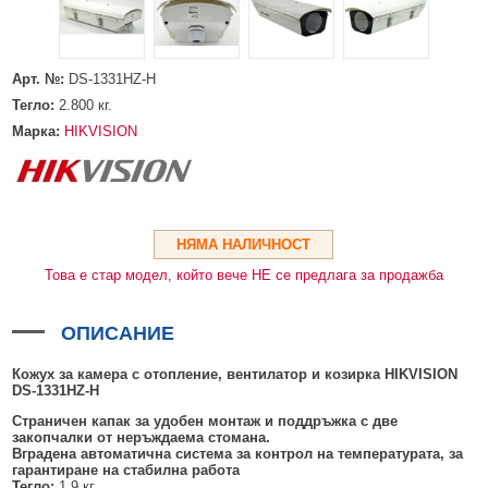
HDMI КАБЕЛИ
МЕТАЛНИ КУТИИ ЗА ЗАХРАНВАНИЯ
POE ИНЖЕКТОРИ
ВИДЕО УДЪЛЖИТЕЛИ, МОДУЛАТОРИ И ДИСТРИБУТОРИ
ГЪВКАВИ ГОФРИРАНИ ТРЪБИ
POE УДЪЛЖИТЕЛИ И POE СПЛИТЕРИ
МИКРОФОНИ И ГОВОРИТЕЛИ ЗА ВИДЕОНАБЛЮДЕНИЕ
Арт. №:
УПРАВЛЕНИЯ ЗА ВЪРТЯЩИ КАМЕРИ
DS-1331HZ-H
Тегло:
2.800
кг.
ГРЪМОЗАЩИТИ
Марка:
HIKVISION
ОБЕКТИВИ ЗА ОХРАНИТЕЛНИ КАМЕРИ
КОНЕКТОРИ
ПВЦ КУТИИ
НЯМА НАЛИЧНОСТ
МЕТАЛНИ ТАБЛА
Това е стар модел, който вече НЕ се предлага за продажба
БЕЗЖИЧНИ МИШКИ И ЕЛЕКТРИЧЕСКИ РАЗКЛОНИТЕЛИ
ОПИСАНИЕ
МЕДИА КОНВЕРТОРИ И SFP МОДУЛИ
Кожух за камера с отопление, вентилатор и козирка HIKVISION
БЕЗЖИЧНИ АЛАРМЕНИ СИСТЕМИ AJAX
DS-1331HZ-H
Страничен капак за удобен монтаж и поддръжка с две
БЕЗЖИЧНИ АЛАРМЕНИ ПАНЕЛИ (ХЪБ) AJAX
БЕЗЖИЧНИ АЛАРМЕНИ СИСТЕМИ HIKVISION AX PRO
закопчалки от неръждаема стомана.
Вградена автоматична система за контрол на температурата, за
БЕЗЖИЧНИ РАЗШИРИТЕЛИ НА ОБХВАТ AJAX
БЕЗЖИЧНИ ПАНЕЛИ HIKVISION AX PRO
КОМУНИКАЦИОННИ ШКАФОВЕ
гарантиране на стабилна работа
Тегло:
1.9 кг