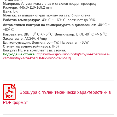
БЕЗЖИЧНИ ДЕТЕКТОРИ AJAX
БЕЗЖИЧНИ ДЕТЕКТОРИ ЗА HIKVISION AX PRO
ALFALINE, СТЕННИ/СТОЯЩИ, С ОТВАРЯЕМИ И ЗАКЛЮЧВАЩИ СЕ
АКСЕСОАРИ ЗА КОМУНИКАЦИОННИ ШКАФОВЕ
Материал:
Алуминиева сплав и стъклен преден прозорец
СТРАНИЦИ
Размери:
445.3x110x169.2 mm
Цвят:
Бял
БЕЗЖИЧНИ ДЕТЕКТОРИ ЗА ПОЖАР, ДИМ, ТОПЛИНА И ВЪГЛЕРОДЕН
БЕЗЖИЧНИ МОДУЛИ И АКСЕСОАРИ ЗА HIKVISION AX PRO
УПОТРЕБЯВАНА ТЕХНИКА
ОКСИД
INTERLINE, СТОЯЩИ - НЕОТВАРЯЕМИ СТРАНИЦИ
Монтаж:
за външен открит монтаж на стълб или стена
0
0
Работна температура:
-40
C ~ +60
C, влажност до 95%
КОМПЛЕКТИ БЕЗЖИЧНИ АЛАРМЕНИ СИСТЕМИ AX PRO
0
БЕЗЖИЧНИ КЛАВИАТУРИ AJAX
BETALINE, СТОЯЩИ С ОТВАРЯЕМИ И ЗАКЛЮЧВАЩИ СЕ СТРАНИЦИ
Автоматичен контрол на температурата в диапазон от:
-40
C ~
0
+60
C
БЕЗКОНТАКТНИ RFID КАРТИ И ЧИПОВЕ ЗА КЛАВИАТУРИ
0
0
0
0
Нагревател:
ВКЛ: 5
C +/- 5
C
;
Вентилатор:
ВКЛ: 40
C +/- 5
C
Захранване:
AC24V, 4 Amp
Ел. консумация:
Вентилатор - 4W, Нагревател - 60W
БЕЗЖИЧНИ ДИСТАНЦИОННИ УПРАВЛЕНИЯ И БУТОНИ
Степен на водоустойчивост:
IP67
Кожухът НЕ е в комплект със стойка.
БЕЗЖИЧНИ СИРЕНИ AJAX
Подходяща стойка:
https://www.geovision.bg/bg/stoyki-i-kozhusi-za-
kameri/stoyka-za-kozhuh-hikvision-ds-1293zj
МОДУЛИ ЗА СГРАДНА АВТОМАТИЗАЦИЯ AJAX
Брошура с пълни технически характеристики в
PDF формат