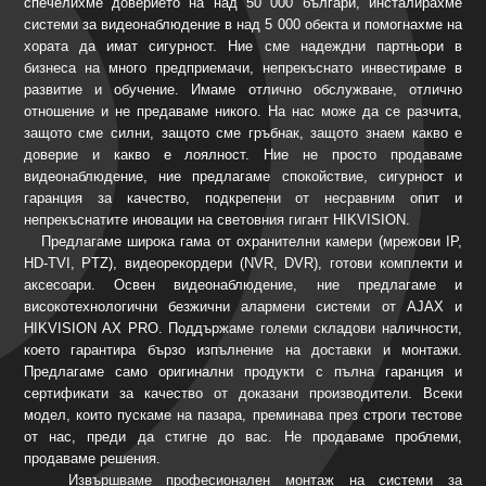
спечелихме доверието на над 50 000 българи, инсталирахме
системи за видеонаблюдение в над 5 000 обекта и помогнахме на
хората да имат сигурност. Ние сме надеждни партньори в
бизнеса на много предприемачи, непрекъснато инвестираме в
развитие и обучение. Имаме отлично обслужване, отлично
отношение и не предаваме никого. На нас може да се разчита,
защото сме силни, защото сме гръбнак, защото знаем какво е
доверие и какво е лоялност. Ние не просто продаваме
видеонаблюдение, ние предлагаме спокойствие, сигурност и
гаранция за качество, подкрепени от несравним опит и
непрекъснатите иновации на световния гигант HIKVISION.
Предлагаме широка гама от охранителни камери (мрежови IP,
HD-TVI, PTZ), видеорекордери (NVR, DVR), готови комплекти и
аксесоари. Освен видеонаблюдение, ние предлагаме и
високотехнологични безжични алармени системи от AJAX и
HIKVISION AX PRO. Поддържаме големи складови наличности,
което гарантира бързо изпълнение на доставки и монтажи.
Предлагаме само оригинални продукти с пълна гаранция и
сертификати за качество от доказани производители. Всеки
модел, които пускаме на пазара, преминава през строги тестове
от нас, преди да стигне до вас. Не продаваме проблеми,
продаваме решения.
Извършваме професионален монтаж на системи за