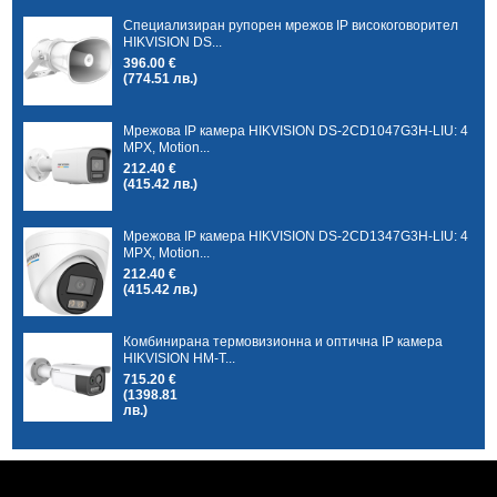
Специализиран рупорен мрежов IP високоговорител
HIKVISION DS...
396.00 €
(774.51 лв.)
Мрежова IP камера HIKVISION DS-2CD1047G3H-LIU: 4
MPX, Motion...
212.40 €
(415.42 лв.)
Мрежова IP камера HIKVISION DS-2CD1347G3H-LIU: 4
MPX, Motion...
212.40 €
(415.42 лв.)
Комбинирана термовизионна и оптична IP камера
HIKVISION HM-T...
715.20 €
(1398.81
лв.)