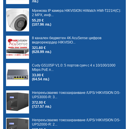
лв.)
Мрежова IP камера HIKVISION HiWatch HWI-T221H(C):
2 MPX, инф...
55.20 €
(107.96 лв.)
8 канален бюджетен 4K AcuSense цифров
видеорекордер HIKVISIO...
321.60 €
(628.99 лв.)
Cudy GS105P V1.0: 5 портов суич с 4 x 10/100/1000
Mbps PoE п...
33.00 €
(64.54 лв.)
Непрекъсваемо токозахранване /UPS/ HIKVISION DS-
UPS3000-R: 3...
372.00 €
(727.57 лв.)
Непрекъсваемо токозахранване /UPS/ HIKVISION DS-
UPS2000-R: 2...