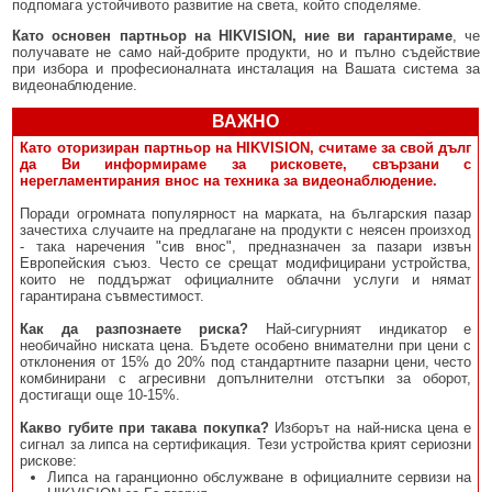
подпомага устойчивото развитие на света, който споделяме.
Като основен партньор на HIKVISION, ние ви гарантираме
, че
получавате не само най-добрите продукти, но и пълно съдействие
при избора и професионалната инсталация на Вашата система за
видеонаблюдение.
ВАЖНО
Като оторизиран партньор на HIKVISION, считаме за свой дълг
да Ви информираме за рисковете, свързани с
нерегламентирания внос на техника за видеонаблюдение.
Поради огромната популярност на марката, на българския пазар
зачестиха случаите на предлагане на продукти с неясен произход
- така наречения "сив внос", предназначен за пазари извън
Европейския съюз. Често се срещат модифицирани устройства,
които не поддържат официалните облачни услуги и нямат
гарантирана съвместимост.
Как да разпознаете риска?
Най-сигурният индикатор е
необичайно ниската цена. Бъдете особено внимателни при цени с
отклонения от 15% до 20% под стандартните пазарни цени, често
комбинирани с агресивни допълнителни отстъпки за оборот,
достигащи още 10-15%.
Какво губите при такава покупка?
Изборът на най-ниска цена е
сигнал за липса на сертификация. Тези устройства крият сериозни
рискове:
Липса на гаранционно обслужване в официалните сервизи на