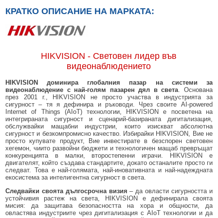
КРАТКО ОПИСАНИЕ НА МАРКАТА:
HIKVISION - Световен лидер във
видеонаблюдението
HIKVISION доминира глобалния пазар на системи за
видеонаблюдение с най-голям пазарен дял в света
. Основана
през 2001 г., HIKVISION не просто участва в индустрията за
сигурност – тя я дефинира и ръководи. Чрез своите AI-powered
Internet of Things (AIoT) технологии, HIKVISION е посветена на
интегрираната сигурност и сценарий-базираната дигитализация,
обслужвайки мащабни индустрии, които изискват абсолютна
сигурност и безкомпромисно качество. Избирайки HIKVISION, Вие не
просто купувате продукт, Вие инвестирате в безспорен световен
хегемон, чиито развойни бюджети и технологичен мащаб превръщат
конкуренцията в малки, второстепенни играчи. HIKVISION е
двигателят, който създава стандартите, докато останалите просто ги
следват. Това е най-голямата, най-иновативната и най-надеждната
екосистема за интелигентна сигурност в света.
Следвайки своята дългосрочна визия
– да овласти сигурността и
устойчивия растеж на света, HIKVISION е дефинирала своята
мисия: да защитава безопасността на хора и общности, да
овластява индустриите чрез дигитализация с AIoT технологии и да