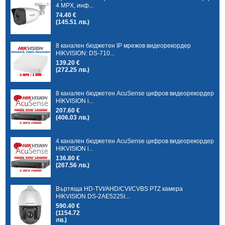
4 MPX, инф...
74.40 €
(145.51 лв.)
8 канален бюджетен IP мрежов видеорекордер
HIKVISION: DS-710...
139.20 €
(272.25 лв.)
8 канален бюджетен AcuSense цифров видеорекордер
HIKVISION i...
207.60 €
(406.03 лв.)
4 канален бюджетен AcuSense цифров видеорекордер
HIKVISION i...
136.80 €
(267.56 лв.)
Въртяща HD-TVI/AHD/CVI/CVBS PTZ камера
HIKVISION DS-2AE5225I...
590.40 €
(1154.72
лв.)