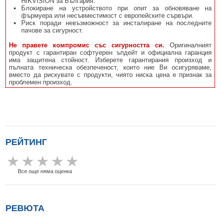
HIKVISION за България.
Блокиране на устройството при опит за обновяване на
фърмуера или несъвместимост с европейските сървъри.
Риск поради невъзможност за инсталиране на последните
пачове за сигурност.
Не правете компромис със сигурността си.
Оригиналният
продукт с гарантиран софтуерен ъпдейт и официална гаранция
има защитена стойност. Изберете гарантирания произход и
пълната техническа обезпеченост, които ние Ви осигуряваме,
вместо да рискувате с продукти, чиято ниска цена е признак за
проблемен произход.
РЕЙТИНГ
Все още няма оценка
РЕВЮТА