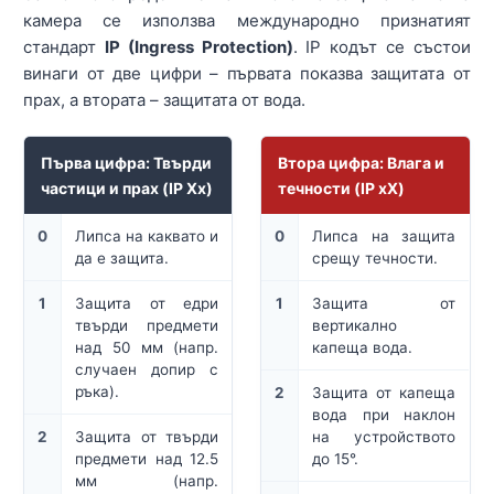
камера се използва международно признатият
стандарт
IP (Ingress Protection)
. IP кодът се състои
винаги от две цифри – първата показва защитата от
прах, а втората – защитата от вода.
Първа цифра: Твърди
Втора цифра: Влага и
частици и прах (IP Xx)
течности (IP xX)
0
Липса на каквато и
0
Липса на защита
да е защита.
срещу течности.
1
Защита от едри
1
Защита от
твърди предмети
вертикално
над 50 мм (напр.
капеща вода.
случаен допир с
ръка).
2
Защита от капеща
вода при наклон
2
Защита от твърди
на устройството
предмети над 12.5
до 15°.
мм (напр.