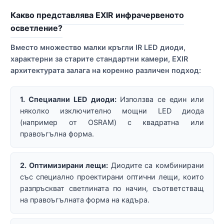
Какво представлява EXIR инфрачервеното
осветление?
Вместо множество малки кръгли IR LED диоди,
характерни за старите стандартни камери, EXIR
архитектурата залага на коренно различен подход:
1. Специални LED диоди:
Използва се един или
няколко изключително мощни LED диода
(например от OSRAM) с квадратна или
правоъгълна форма.
2. Оптимизирани лещи:
Диодите са комбинирани
със специално проектирани оптични лещи, които
разпръскват светлината по начин, съответстващ
на правоъгълната форма на кадъра.