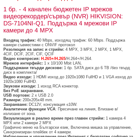
1 бр. - 4 канален бюджетен IP мрежов
видеорекордер/сървър (NVR) HIKVISION:
DS-7104NI-Q1. Поддържа 4 мрежови IP
камери до 4 MPX
Входящ трафик:
40 Mbps, изходящ трафик: 60 Mbps. Поддържа
камери съвместими с ONVIF протокол
Резолюция на запис и стрийм:
4 MPX, 3 MPX, 2 MPX, 1 MPX,
4CIF, DCIF, 2CIF, CIF, QCIF
Видео компресия:
H.265+/H.265
/H.264+/H.264.
Мрежов интерфейс:
1 x 10/100 Mbit LAN
.
Поддържани твърди дискове:
1 бр. SATA диск до 6 TB /без твърд
диск в комплекта/
Видео изходи:
1 HDMI изход до 1920x1080 FullHD и 1 VGA изход до
1920x1080 FullHD.
Звукови изходи:
1 изход RCA конектор.
Без PoE захранване.
USB
портове:
2 x USB 2.0
Размери:
200х205х48 mm.
Захранване:
DC12V, консумация ≤10W.
Аналитични функции
VCA
: Пресичане на линия, Влизане в/
излизане от зона.
Визуализация в реално време през главен стрийм:
1 камера 4
MPX или 2 камери 2 MPX
Графично меню на Български език, Включена мишка за управление,
Синхронизиран плейбек от 4 камери.
Наблюдение и управление през Интернет с безплатен софтуер
за