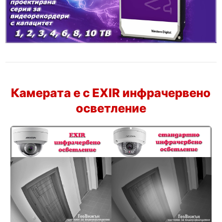
Камерата е с EXIR инфрачервено
осветление