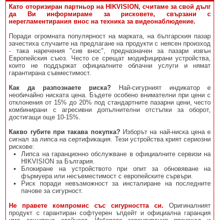
Като оторизиран партньор на HIKVISION, считаме за свой дълг
да Ви информираме за рисковете, свързани с
нерегламентирания внос на техника за видеонаблюдение.
Поради огромната популярност на марката, на българския пазар
зачестиха случаите на предлагане на продукти с неясен произход
- така наречения "сив внос", предназначен за пазари извън
Европейския съюз. Често се срещат модифицирани устройства,
които не поддържат официалните облачни услуги и нямат
гарантирана съвместимост.
Как да разпознаете риска?
Най-сигурният индикатор е
необичайно ниската цена. Бъдете особено внимателни при цени с
отклонения от 15% до 20% под стандартните пазарни цени, често
комбинирани с агресивни допълнителни отстъпки за оборот,
достигащи още 10-15%.
Какво губите при такава покупка?
Изборът на най-ниска цена е
сигнал за липса на сертификация. Тези устройства крият сериозни
рискове:
Липса на гаранционно обслужване в официалните сервизи на
HIKVISION за България.
Блокиране на устройството при опит за обновяване на
фърмуера или несъвместимост с европейските сървъри.
Риск поради невъзможност за инсталиране на последните
пачове за сигурност.
Не правете компромис със сигурността си.
Оригиналният
продукт с гарантиран софтуерен ъпдейт и официална гаранция