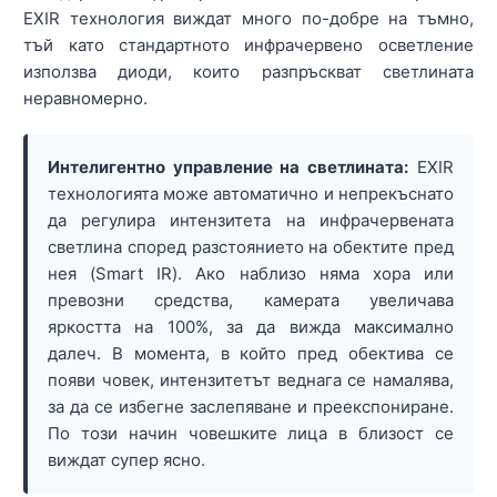
EXIR технология виждат много по-добре на тъмно,
тъй като стандартното инфрачервено осветление
използва диоди, които разпръскват светлината
неравномерно.
Интелигентно управление на светлината:
EXIR
технологията може автоматично и непрекъснато
да регулира интензитета на инфрачервената
светлина според разстоянието на обектите пред
нея (Smart IR). Ако наблизо няма хора или
превозни средства, камерата увеличава
яркостта на 100%, за да вижда максимално
далеч. В момента, в който пред обектива се
появи човек, интензитетът веднага се намалява,
за да се избегне заслепяване и преекспониране.
По този начин човешките лица в близост се
виждат супер ясно.