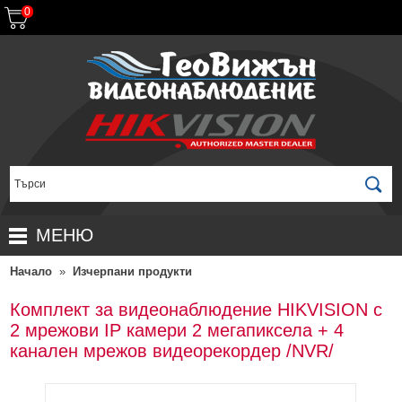
0
МЕНЮ
Начало
»
Изчерпани продукти
НАЧАЛО
ПРОДУКТИ
Комплект за видеонаблюдение HIKVISION с
2 мрежови IP камери 2 мегапиксела + 4
ЗА ДИСТРИБУТОРИ
ПРОМОЦИИ
канален мрежов видеорекордер /NVR/
ГАРАНЦИОННИ УСЛОВИЯ
НОВИ ПРОДУКТИ
ДОСТАВКИ
КОМПЛЕКТИ ЗА ВИДЕОНАБЛЮДЕНИЕ