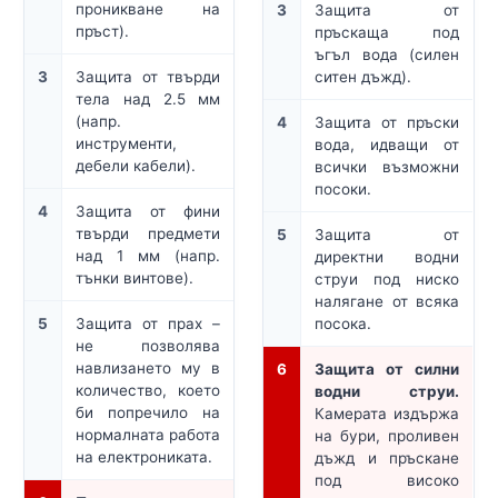
проникване на
3
Защита от
пръст).
пръскаща под
ъгъл вода (силен
3
Защита от твърди
ситен дъжд).
тела над 2.5 мм
(напр.
4
Защита от пръски
инструменти,
вода, идващи от
дебели кабели).
всички възможни
посоки.
4
Защита от фини
твърди предмети
5
Защита от
над 1 мм (напр.
директни водни
тънки винтове).
струи под ниско
налягане от всяка
5
Защита от прах –
посока.
не позволява
навлизането му в
6
Защита от силни
количество, което
водни струи.
би попречило на
Камерата издържа
нормалната работа
на бури, проливен
на електрониката.
дъжд и пръскане
под високо