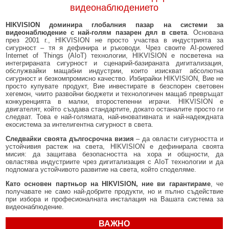
видеонаблюдението
HIKVISION доминира глобалния пазар на системи за
видеонаблюдение с най-голям пазарен дял в света
. Основана
през 2001 г., HIKVISION не просто участва в индустрията за
сигурност – тя я дефинира и ръководи. Чрез своите AI-powered
Internet of Things (AIoT) технологии, HIKVISION е посветена на
интегрираната сигурност и сценарий-базираната дигитализация,
обслужвайки мащабни индустрии, които изискват абсолютна
сигурност и безкомпромисно качество. Избирайки HIKVISION, Вие не
просто купувате продукт, Вие инвестирате в безспорен световен
хегемон, чиито развойни бюджети и технологичен мащаб превръщат
конкуренцията в малки, второстепенни играчи. HIKVISION е
двигателят, който създава стандартите, докато останалите просто ги
следват. Това е най-голямата, най-иновативната и най-надеждната
екосистема за интелигентна сигурност в света.
Следвайки своята дългосрочна визия
– да овласти сигурността и
устойчивия растеж на света, HIKVISION е дефинирала своята
мисия: да защитава безопасността на хора и общности, да
овластява индустриите чрез дигитализация с AIoT технологии и да
подпомага устойчивото развитие на света, който споделяме.
Като основен партньор на HIKVISION, ние ви гарантираме
, че
получавате не само най-добрите продукти, но и пълно съдействие
при избора и професионалната инсталация на Вашата система за
видеонаблюдение.
ВАЖНО