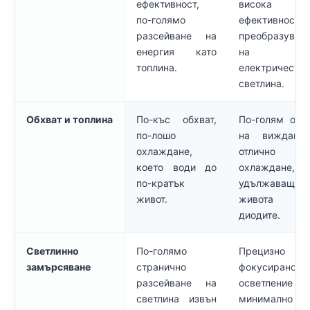
ефективност,
висока
по-голямо
ефективност
разсейване на
преобразуван
енергия като
на
топлина.
електричеств
светлина.
Обхват и топлина
По-къс обхват,
По-голям обх
по-лошо
на виждане
охлаждане,
отлично
което води до
охлаждане,
по-кратък
удължаващо
живот.
живота 
диодите.
Светлинно
По-голямо
Прецизно
замърсяване
странично
фокусирано
разсейване на
осветление
светлина извън
минимално