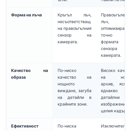
Форма на лъча
Кръгъл лъч,
Правоъгълен
несъответстващ
лъч,
на правоъгълния
оптимизиран
сензор на
точно 
камерата.
формата 
сензора 
камерата.
Качество на
По-ниско
Високо качес
образа
качество на
на нощн
нощното
архив, ясни
виждане, загуба
еднакво
на детайли в
детайлни
крайните зони.
изображения
целия кадър.
Ефективност
По-ниска
Изключително