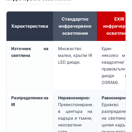
Стандартно
EXIR
Характеристика
инфрачервено
инфрачерве
осветление
осветлени
Източник на
Множество
Един и
светлина
малки, кръгли IR
няколко мощ
LED диоди.
квадратни/
правоъгълни 
диоди (нап
OSRAM).
Разпределение на
Неравномерно:
Равномерно:
IR
Преекспониране
Еднакво
в центъра на
разпределени
кадъра и тъмни,
на светлината
неосветени
целия кадър, 
ъгли.
тъмни петна.