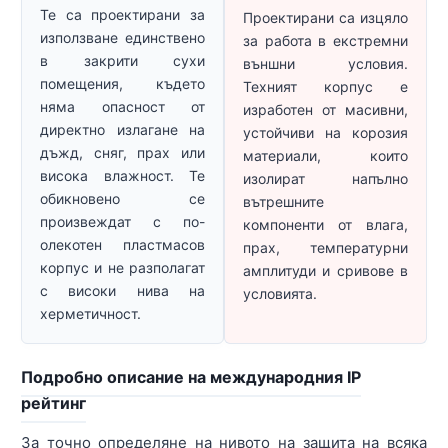
Те са проектирани за
Проектирани са изцяло
използване единствено
за работа в екстремни
в закрити сухи
външни условия.
помещения, където
Техният корпус е
няма опасност от
изработен от масивни,
директно излагане на
устойчиви на корозия
дъжд, сняг, прах или
материали, които
висока влажност. Те
изолират напълно
обикновено се
вътрешните
произвеждат с по-
компоненти от влага,
олекотен пластмасов
прах, температурни
корпус и не разполагат
амплитуди и сривове в
с високи нива на
условията.
херметичност.
Подробно описание на международния IP
рейтинг
За точно определяне на нивото на защита на всяка