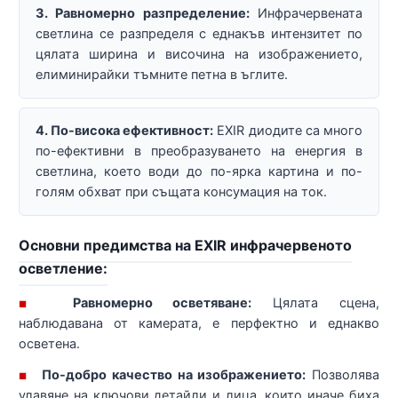
3. Равномерно разпределение:
Инфрачервената
светлина се разпределя с еднакъв интензитет по
цялата ширина и височина на изображението,
елиминирайки тъмните петна в ъглите.
4. По-висока ефективност:
EXIR диодите са много
по-ефективни в преобразуването на енергия в
светлина, което води до по-ярка картина и по-
голям обхват при същата консумация на ток.
Основни предимства на EXIR инфрачервеното
осветление:
Равномерно осветяване:
Цялата сцена,
■
наблюдавана от камерата, е перфектно и еднакво
осветена.
По-добро качество на изображението:
Позволява
■
улавяне на ключови детайли и лица, които иначе биха