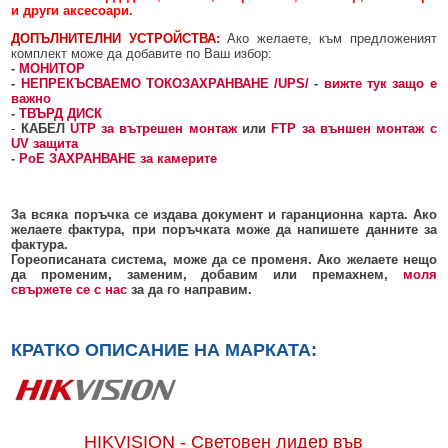
и други аксесоари.
ДОПЪЛНИТЕЛНИ УСТРОЙСТВА:
Ако желаете, към предложеният
комплект може да добавите по Ваш избор:
-
МОНИТОР
-
НЕПРЕКЪСВАЕМО ТОКОЗАХРАНВАНЕ /UPS/
-
вижте тук защо е
важно
-
ТВЪРД ДИСК
-
КАБЕЛ
UTP за вътрешен монтаж
или
FTP за външен монтаж с
UV защита
-
PoE ЗАХРАНВАНЕ за камерите
За всяка поръчка се издава документ и гаранционна карта. Ако
желаете фактура, при поръчката може да напишете данните за
фактура.
Гореописаната система, може да се променя. Ако желаете нещо
да променим, заменим, добавим или премахнем,
моля
свържете се с нас
за да го направим.
КРАТКО ОПИСАНИЕ НА МАРКАТА:
HIKVISION - Световен лидер във