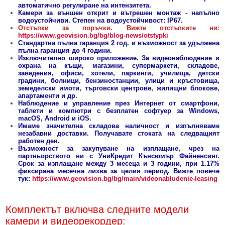
БЕЗЖИЧНИ ДЕТЕКТОРИ AJAX
БЕЗЖИЧНИ ДЕТЕКТОРИ ЗА HIKVISION AX PRO
ALFALINE, СТЕННИ/СТОЯЩИ, С ОТВАРЯЕМИ И ЗАКЛЮЧВАЩИ СЕ
АКСЕСОАРИ ЗА КОМУНИКАЦИОННИ ШКАФОВЕ
автоматично регулиране на интензитета.
СТРАНИЦИ
Камери за външен открит и вътрешен монтаж - напълно
водоустойчиви. Степен на водоустойчивост: IP67.
БЕЗЖИЧНИ ДЕТЕКТОРИ ЗА ПОЖАР, ДИМ, ТОПЛИНА И ВЪГЛЕРОДЕН
БЕЗЖИЧНИ МОДУЛИ И АКСЕСОАРИ ЗА HIKVISION AX PRO
УПОТРЕБЯВАНА ТЕХНИКА
Отстъпки за поръчки. Вижте отстъпките ни:
ОКСИД
INTERLINE, СТОЯЩИ - НЕОТВАРЯЕМИ СТРАНИЦИ
https://www.geovision.bg/bg/blog-news/otstypki
КОМПЛЕКТИ БЕЗЖИЧНИ АЛАРМЕНИ СИСТЕМИ AX PRO
Стандартна пълна гаранция 2 год. и възможност за удължена
БЕЗЖИЧНИ КЛАВИАТУРИ AJAX
BETALINE, СТОЯЩИ С ОТВАРЯЕМИ И ЗАКЛЮЧВАЩИ СЕ СТРАНИЦИ
пълна гаранция до 4 години.
Изключително широко приложение. За видеонаблюдение и
БЕЗКОНТАКТНИ RFID КАРТИ И ЧИПОВЕ ЗА КЛАВИАТУРИ
охрана на къщи, магазини, супермаркети, складове,
заведения, офиси, хотели, паркинги, училища, детски
градини, болници, бензиностанции, улици и кръстовища,
БЕЗЖИЧНИ ДИСТАНЦИОННИ УПРАВЛЕНИЯ И БУТОНИ
земеделски имоти, търговски центрове, жилищни блокове,
апартаменти и др.
БЕЗЖИЧНИ СИРЕНИ AJAX
Наблюдение и управление през Интернет от смартфони,
таблети и компютри с безплатен софтуер за Windows,
МОДУЛИ ЗА СГРАДНА АВТОМАТИЗАЦИЯ AJAX
macOS, Android и iOS.
Имаме значителна складова наличност и изпълняваме
незабавни доставки. Получавате стоката на следващият
работен ден.
Възможност за закупуване на изплащане, чрез на
партньорството ни с УниКредит Кънсюмър Файненсинг.
Срок за изплащане между 3 месеца и 3 години, при 1.17%
фиксирана месечна лихва за целия период. Вижте повече
тук:
https://www.geovision.bg/bg/main/videonabludenie-leasing
Комплектът включва следните модели
камери и видеорекордер: