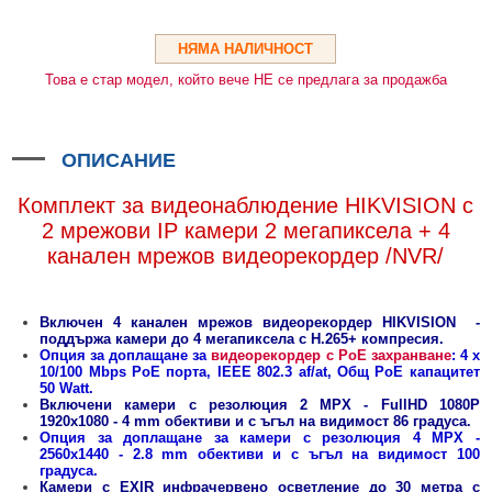
HDMI КАБЕЛИ
МЕТАЛНИ КУТИИ ЗА ЗАХРАНВАНИЯ
POE ИНЖЕКТОРИ
ВИДЕО УДЪЛЖИТЕЛИ, МОДУЛАТОРИ И ДИСТРИБУТОРИ
ГЪВКАВИ ГОФРИРАНИ ТРЪБИ
POE УДЪЛЖИТЕЛИ И POE СПЛИТЕРИ
МИКРОФОНИ И ГОВОРИТЕЛИ ЗА ВИДЕОНАБЛЮДЕНИЕ
НЯМА НАЛИЧНОСТ
УПРАВЛЕНИЯ ЗА ВЪРТЯЩИ КАМЕРИ
Това е стар модел, който вече НЕ се предлага за продажба
ГРЪМОЗАЩИТИ
ОБЕКТИВИ ЗА ОХРАНИТЕЛНИ КАМЕРИ
ОПИСАНИЕ
КОНЕКТОРИ
Комплект за видеонаблюдение HIKVISION с
2 мрежови IP камери 2 мегапиксела + 4
ПВЦ КУТИИ
канален мрежов видеорекордер /NVR/
МЕТАЛНИ ТАБЛА
БЕЗЖИЧНИ МИШКИ И ЕЛЕКТРИЧЕСКИ РАЗКЛОНИТЕЛИ
Включен 4 канален мрежов видеорекордер HIKVISION -
поддържа камери до 4 мегапиксела с H.265+ компресия.
МЕДИА КОНВЕРТОРИ И SFP МОДУЛИ
Опция за доплащане за
видеорекордер с PoE захранване
: 4 x
10/100 Mbps PoE порта, IEEE 802.3 af/at, Общ PoE капацитет
БЕЗЖИЧНИ АЛАРМЕНИ СИСТЕМИ AJAX
50 Watt.
Включени камери с резолюция 2 MPX - FullHD 1080P
1920x1080 -
4 mm обективи и с ъгъл на видимост 86 градуса
.
БЕЗЖИЧНИ АЛАРМЕНИ ПАНЕЛИ (ХЪБ) AJAX
БЕЗЖИЧНИ АЛАРМЕНИ СИСТЕМИ HIKVISION AX PRO
Опция за доплащане за камери с резолюция 4 MPX -
2560x1440 - 2.8 mm обективи и с ъгъл на видимост 100
БЕЗЖИЧНИ РАЗШИРИТЕЛИ НА ОБХВАТ AJAX
БЕЗЖИЧНИ ПАНЕЛИ HIKVISION AX PRO
КОМУНИКАЦИОННИ ШКАФОВЕ
градуса.
Камери с EXIR инфрачервено осветление до 30 метра с