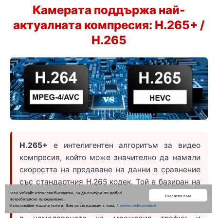
Камерата поддържа най-
актуалната компресия: H.265+ /
H.265
H.265+
е интелигентен алгоритъм за видео
компресия, който може значително да намали
скоростта на предаване на данни в сравнение
със стандартния H.265 кодек. Той е базиран на
Този уебсайт използва бисквитки, за да осигури по-добро
международния формат H.265 / High Efficiency
Съгласен съм
потребителско преживяване.
Video Coding (HEVC) и носи огромни подобрения
Използвайки нашите услуги, Вие се съгласявате с това.
Повече информация