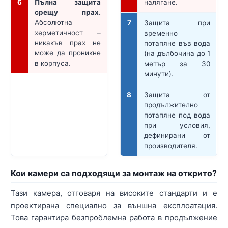
6
Пълна защита
налягане.
срещу прах.
Абсолютна
7
Защита при
херметичност –
временно
никакъв прах не
потапяне във вода
може да проникне
(на дълбочина до 1
в корпуса.
метър за 30
минути).
8
Защита от
продължително
потапяне под вода
при условия,
дефинирани от
производителя.
Кои камери са подходящи за монтаж на открито?
Тази камера, отговаря на високите стандарти и е
проектирана специално за външна експлоатация.
Това гарантира безпроблемна работа в продължение