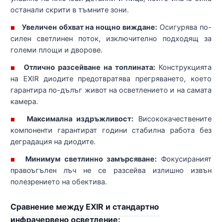
останали скрити в тъмните зони.
Увеличен обхват на нощно виждане:
Осигурява по-
■
силен светлинен поток, изключително подходящ за
големи площи и дворове.
Отлично разсейване на топлината:
Конструкцията
■
на EXIR диодите предотвратява прегряването, което
гарантира по-дълъг живот на осветлението и на самата
камера.
Максимална издръжливост:
Висококачествените
■
компоненти гарантират години стабилна работа без
деградация на диодите.
Минимум светлинно замърсяване:
Фокусираният
■
правоъгълен лъч не се разсейва излишно извън
полезрението на обектива.
Сравнение между EXIR и стандартно
инфрачервено осветление: