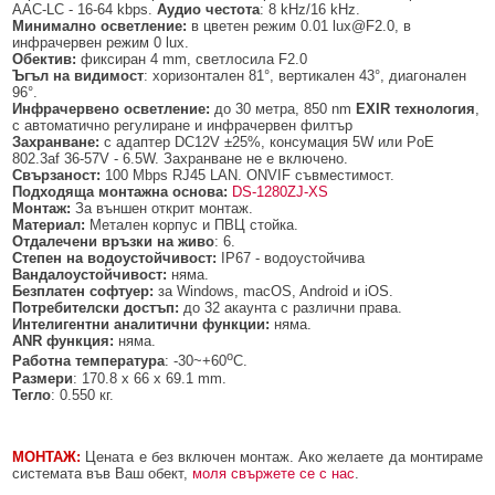
AAC-LC - 16-64 kbps.
Аудио честота
: 8 kHz/16 kHz.
Минимално осветление:
в цветен режим 0.01 lux@F2.0, в
инфрачервен режим 0 lux.
Обектив:
фиксиран 4 mm, светлосила F2.0
Ъгъл на видимост
: хоризонтален 81°, вертикален 43°, диагонален
96°.
Инфрачервено осветление:
до 30 метра, 850 nm
EXIR технология
,
с автоматично регулиране и инфрачервен филтър
Захранване:
с адаптер DC12V ±25%, консумация 5W или PoE
802.3af 36-57V - 6.5W. Захранване не е включено.
Свързаност:
100 Mbps RJ45 LAN. ONVIF съвместимост.
Подходяща монтажна основа:
DS-1280ZJ-XS
Монтаж:
За външен открит монтаж.
Материал:
Метален корпус и ПВЦ стойка.
Отдалечени връзки
на живо
: 6.
Степен на водоустойчивост:
IP67 - водоустойчива
Вандалоустойчивост:
няма.
Безплатен софтуер:
за Windows, macOS, Android и iOS.
Потребителски достъп:
до 32 акаунта с различни права.
Интелигентни аналитични функции:
няма.
ANR функция:
няма.
о
Работна температура
: -30~+60
C.
Размери
: 170.8 x 66 x 69.1 mm.
Тегло
: 0.550 кг.
МОНТАЖ:
Цената e без включен монтаж. Ако желаете да монтираме
системата във Ваш обект,
моля свържете се с нас
.