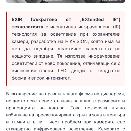
EXIR (съкратено от „EXtended IR“)
технологията
е иновативна инфрачервена (IR)
технология за осветление при охранителни
камери, разработка на HIKVISION, която има за
цел да подобри драстично качеството на
нощното виждане. Тя използва инфрачервени
осветители от ново поколение, отличаващи се с
висококачествени LED диоди с квадратна
форма и висок интензитет.
Благодарение на правоъгълната форма на дисперсия,
нощното осветление съвпада напълно с размерите и
пропорциите на кадъра. Това позволява пълно
избягване на преекспонираната кръгла зона в центъра
и тъмните ъгли - чест проблем при камерите със
стандартно инфрачервено осветление. Камерите с