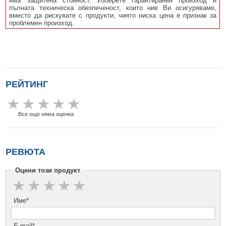
има защитена стойност. Изберете гарантирания произход и
пълната техническа обезпеченост, които ние Ви осигуряваме,
вместо да рискувате с продукти, чиято ниска цена е признак за
проблемен произход.
РЕЙТИНГ
Все още няма оценка
РЕВЮТА
Оцени този продукт
Име*
E-mail*