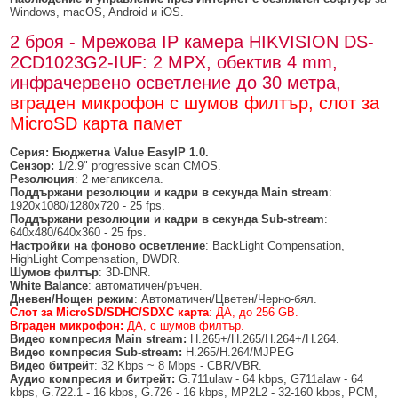
Windows, macOS, Android и iOS.
2 броя - Мрежова IP камера HIKVISION DS-
2CD1023G2-IUF: 2 MPX, обектив 4 mm,
инфрачервено осветление до 30 метра,
вграден микрофон с шумов филтър, слот за
MicroSD карта памет
Серия: Бюджетна
Value
EasyIP
1
.0.
Сензор:
1/2.9" progressive scan CMOS.
Резолюция
: 2 мегапиксела.
Поддържани резолюции
и кадри в секунда
Main stream
:
1920x1080/1280x720 - 25 fps.
Поддържани резолюции
и кадри в секунда
Sub-stream
:
640x480/640x360 - 25 fps.
Настройки на фоново осветление
: BackLight Compensation,
HighLight Compensation, DWDR.
Шумов филтър
: 3D-DNR.
White Balance
: автоматичен/ръчен.
Дневен/Нощен режим
: Автоматичен/Цветен/Черно-бял.
Слот за MicroSD/SDHC/SDXC карта
: ДА, до 256 GB.
Вграден микрофон:
ДА, с шумов филтър.
Видео компресия
Main stream
:
H.265+/H.265/H.264+/H.264.
Видео компресия
Sub-stream
:
H.265/H.264/MJPEG
Видео битрейт
: 32 Kbps ~ 8 Mbps - CBR/VBR.
Аудио компресия
и битрейт:
G.711ulaw - 64 kbps, G711alaw - 64
kbps, G.722.1 - 16 kbps, G.726 - 16 kbps, MP2L2 - 32-160 kbps, PCM,