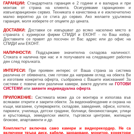
ГАРАНЦИИ:
Стандартната гаранция е 2 години и е валидна и при
монтаж от страна на клиента. Осигуряваме гаранционен и
извънгаранционен сервиз. Техниката е качествена и е изключително
малко вероятно да се стига до сервиз. Ако желаете удължена
гаранция, моля изберете от опциите до цената.
ДОСТАВКИ:
Доставки се извършват до всяко населено място в
страната с куриерски фирми СПИДИ и ЕКОНТ - по Ваш избор.
Доставките се правят до посочен от Вас адрес или до офис на
СПИДИ или ЕКОНТ.
НАЛИЧНОСТИ:
Поддържаме значителна складова наличност.
Стоката е налична при нас и я получавате на следващият работен
ден след поръчката.
ИНТЕРЕСИ:
При проявен интерес от Ваша страна за система
различна от обявената, сме готови да направим оглед на обекта Ви
и изготвим конкретна оферта, съобразена с Вашите изисквания! За
системи с повече или различни камери, вижте другите ни
ГОТОВИ
СИСТЕМИ
или
заявете индивидуална оферта
.
ПРИЛОЖЕНИЕ:
Системата може да се монтира и използва във
всякакви открити и закрити обекти. За видеонаблюдение и охрана на
къщи, магазини, супермаркети, складове, заведения, офиси, хотели,
паркинги, училища, детски градини, болници, бензиностанции, улици
и кръстовища, земеделски имоти, търговски центрове, жилищни
блокове, апартаменти и др.
Комплектът включва само камери и видеорекордер. Не са
включени твърд диск, кабели, захранване, монитор, конектори