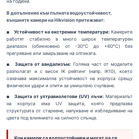
на години.
В допълнение към пълната водоустойчивост,
външните камери на Hikvision притежават:
Устойчивост на екстремни температури:
Камерите
■
работят стабилно в много широк температурен
диапазон (обикновено от -30°C до +60°C) без
прегряване или замръзване на оптиката.
Защита от вандализъм:
Голяма част от моделите
■
разполагат и с висок IK рейтинг (напр. IK10), което
означава максимална устойчивост на корпуса срещу
физически удари и опити за умишлено счупване.
Защита от ултравиолетови (UV) лъчи:
Материалът
■
на корпуса има UV защита, която предпазва
структурата от стареене, напукване и избледняване на
цвета под влиянието на силното слънце.
Кои камери са водоустойчиви и могат да се