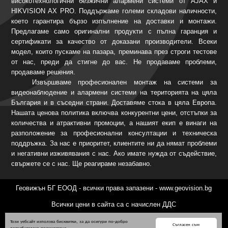
високотехнологични безжични алармени системи от AJAX и
HIKVISION AX PRO. Поддържаме големи складови наличности,
което гарантира бързо изпълнение на доставки и монтажи.
Предлагаме само оригинални продукти с пълна гаранция и
сертификати за качество от доказани производители. Всеки
модел, които пускаме на пазара, преминава през строги тестове
от нас, преди да стигне до вас. Не продаваме проблеми,
продаваме решения.
Извършваме професионален монтаж на системи за
видеонаблюдение и алармени системи на територията на цяла
България и в съседни страни. Доставяме стока в цяла Европа.
Нашата ценова политика включва конкурентни цени, отстъпки за
количества и атрактивни промоции, а нашият екип е винаги на
разположение за професионални консултации и техническа
поддръжка. За нас е приоритет, клиентите ни да нямат проблеми
и негативни изживявания с нас. Ако имате нужда от съдействие,
свържете се с нас. Ще реагираме незабавно.
Геовижън БГ ЕООД - всички права запазени - www.geovision.bg
Всички цени в сайта са с начислен ДДС
Този уебсайт използва бисквитки, за да осигури по-добро
Съгласен съм
потребителско преживяване.