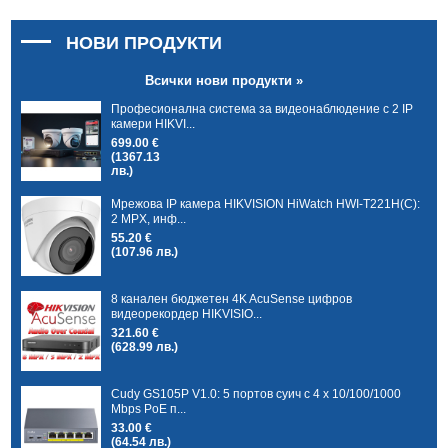
НОВИ ПРОДУКТИ
Всички нови продукти »
Професионална система за видеонаблюдение с 2 IP
камери HIKVI...
699.00 €
(1367.13
лв.)
Мрежова IP камера HIKVISION HiWatch HWI-T221H(C):
2 MPX, инф...
55.20 €
(107.96 лв.)
8 канален бюджетен 4K AcuSense цифров
видеорекордер HIKVISIO...
321.60 €
(628.99 лв.)
Cudy GS105P V1.0: 5 портов суич с 4 x 10/100/1000
Mbps PoE п...
33.00 €
(64.54 лв.)