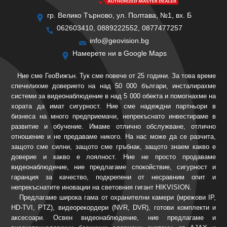
гр. Велико Търново, ул. Полтава, №1, вх. Б
062603410, 0889222552, 0877477257
info@geovision.bg
Намерете ни в Google Maps
Ние сме ГеоВижън. Тук сме повече от 25 години. За това време
спечелихме доверието на над 50 000 българи, инсталирахме
системи за видеонаблюдение в над 5 000 обекта и помогнахме на
хората да имат сигурност. Ние сме надеждни партньори в
бизнеса на много предприемачи, непрекъснато инвестираме в
развитие и обучение. Имаме отлично обслужване, отлично
отношение и не предаваме никого. На нас може да се разчита,
защото сме силни, защото сме гръбнак, защото знаем какво е
доверие и какво е лоялност. Ние не просто продаваме
видеонаблюдение, ние предлагаме спокойствие, сигурност и
гаранция за качество, подкрепени от несравним опит и
непрекъснатите иновации на световния гигант HIKVISION.
Предлагаме широка гама от охранителни камери (мрежови IP,
HD-TVI, PTZ), видеорекордери (NVR, DVR), готови комплекти и
аксесоари. Освен видеонаблюдение, ние предлагаме и