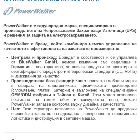
PowerWalker е международна марка, специализирана в
производството на Непрекъсваеми Захранващи Източници (UPS)
и решения за защита на електрозахранването.
PowerWalker е бранд, който комбинира немско управление на
качеството с ефективността на азиатското производство.
Централа и произход:
Брандът е собственост и се управлява
от
BlueWalker GmbH
, немска компания със седалище в
Германия
. Това гарантира, че всички продукти се проектират и
сертифицират според строгите европейски стандарти (CE, RoHS)
и изисквания за качество.
Производствена база (заводи):
Както повечето глобални марки
в сферата на електрониката, физическото производство
(сглобяване, платки, батерии) е възложено на специализирани
OEM/ODM фабрики
в
Тайван и Китай
. Този модел позволява
постигане на голям обем и конкурентна цена, докато
PowerWalker запазва контрола върху дизайна и качеството.
Цел:
Тази структура позволява на PowerWalker да предложи
европейско качество на надеждност, подкрепено от ефективната
логистика и дистрибуция в световен мащаб.