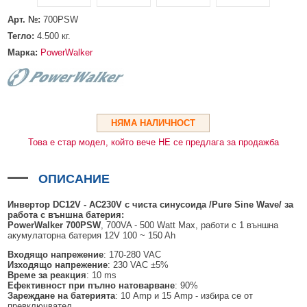
HDMI КАБЕЛИ
МЕТАЛНИ КУТИИ ЗА ЗАХРАНВАНИЯ
POE ИНЖЕКТОРИ
ВИДЕО УДЪЛЖИТЕЛИ, МОДУЛАТОРИ И ДИСТРИБУТОРИ
Арт. №:
700PSW
ГЪВКАВИ ГОФРИРАНИ ТРЪБИ
POE УДЪЛЖИТЕЛИ И POE СПЛИТЕРИ
МИКРОФОНИ И ГОВОРИТЕЛИ ЗА ВИДЕОНАБЛЮДЕНИЕ
Тегло:
4.500
кг.
УПРАВЛЕНИЯ ЗА ВЪРТЯЩИ КАМЕРИ
Марка:
PowerWalker
ГРЪМОЗАЩИТИ
ОБЕКТИВИ ЗА ОХРАНИТЕЛНИ КАМЕРИ
КОНЕКТОРИ
НЯМА НАЛИЧНОСТ
Това е стар модел, който вече НЕ се предлага за продажба
ПВЦ КУТИИ
МЕТАЛНИ ТАБЛА
ОПИСАНИЕ
БЕЗЖИЧНИ МИШКИ И ЕЛЕКТРИЧЕСКИ РАЗКЛОНИТЕЛИ
Инвертор DC12V - AC230V с
чиста синусоида /Pure Sine Wave/ за
работа с външна батерия
:
МЕДИА КОНВЕРТОРИ И SFP МОДУЛИ
PowerWalker 700PSW
, 700VA - 500 Watt Max, работи с 1 външна
акумулаторна батерия 12V 100 ~ 150 Ah
БЕЗЖИЧНИ АЛАРМЕНИ СИСТЕМИ AJAX
Входящо напрежение
: 170-280 VAC
Изходящо напрежение
: 230 VAC ±5%
БЕЗЖИЧНИ АЛАРМЕНИ ПАНЕЛИ (ХЪБ) AJAX
БЕЗЖИЧНИ АЛАРМЕНИ СИСТЕМИ HIKVISION AX PRO
Време за реакция
: 10 ms
Ефективност при пълно натоварване
: 90%
БЕЗЖИЧНИ РАЗШИРИТЕЛИ НА ОБХВАТ AJAX
БЕЗЖИЧНИ ПАНЕЛИ HIKVISION AX PRO
КОМУНИКАЦИОННИ ШКАФОВЕ
Зареждане на батерията
: 10 Amp и 15 Amp - избира се от
превключвател