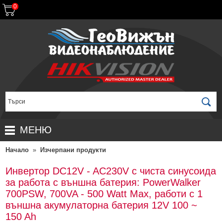
0
МЕНЮ
Начало
»
Изчерпани продукти
НАЧАЛО
ПРОДУКТИ
Инвертор DC12V - AC230V с чиста синусоида
за работа с външна батерия: PowerWalker
ЗА ДИСТРИБУТОРИ
ПРОМОЦИИ
700PSW, 700VA - 500 Watt Max, работи с 1
ГАРАНЦИОННИ УСЛОВИЯ
НОВИ ПРОДУКТИ
външна акумулаторна батерия 12V 100 ~
150 Ah
ДОСТАВКИ
КОМПЛЕКТИ ЗА ВИДЕОНАБЛЮДЕНИЕ