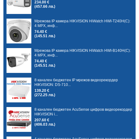
234.00 €
(457.66 лв.)
Мрежова IP камера HIKVISION HiWatch HWI-T240H(C):
4 MPX, инф...
74.40 €
(145.51 лв.)
Мрежова IP камера HIKVISION HiWatch HWI-B140H(C):
4 MPX, инф...
74.40 €
(145.51 лв.)
8 канален бюджетен IP мрежов видеорекордер
HIKVISION: DS-710...
139.20 €
(272.25 лв.)
8 канален бюджетен AcuSense цифров видеорекордер
HIKVISION i...
207.60 €
(406.03 лв.)
4 канален бюджетен AcuSense цифров видеорекордер