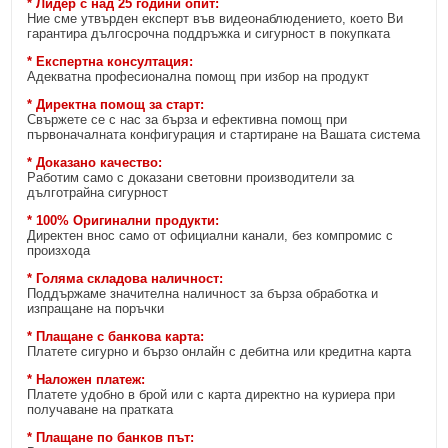
* Лидер с над 25 години опит:
Ние сме утвърден експерт във видеонаблюдението, което Ви
гарантира дългосрочна поддръжка и сигурност в покупката
* Експертна консултация:
Адекватна професионална помощ при избор на продукт
* Директна помощ за старт:
Свържете се с нас за бърза и ефективна помощ при
първоначалната конфигурация и стартиране на Вашата система
* Доказано качество:
Работим само с доказани световни производители за
дълготрайна сигурност
* 100% Оригинални продукти:
Директен внос само от официални канали, без компромис с
произхода
* Голяма складова наличност:
Поддържаме значителна наличност за бърза обработка и
изпращане на поръчки
* Плащане с банкова карта:
Платете сигурно и бързо онлайн с дебитна или кредитна карта
* Наложен платеж:
Платете удобно в брой или с карта директно на куриера при
получаване на пратката
* Плащане по банков път: