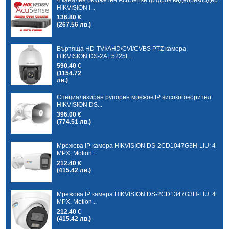
HIKVISION i...
136.80 €
(267.56 лв.)
Въртяща HD-TVI/AHD/CVI/CVBS PTZ камера
HIKVISION DS-2AE5225I...
590.40 €
(1154.72
лв.)
Специализиран рупорен мрежов IP високоговорител
HIKVISION DS...
396.00 €
(774.51 лв.)
Мрежова IP камера HIKVISION DS-2CD1047G3H-LIU: 4
MPX, Motion...
212.40 €
(415.42 лв.)
Мрежова IP камера HIKVISION DS-2CD1347G3H-LIU: 4
MPX, Motion...
212.40 €
(415.42 лв.)