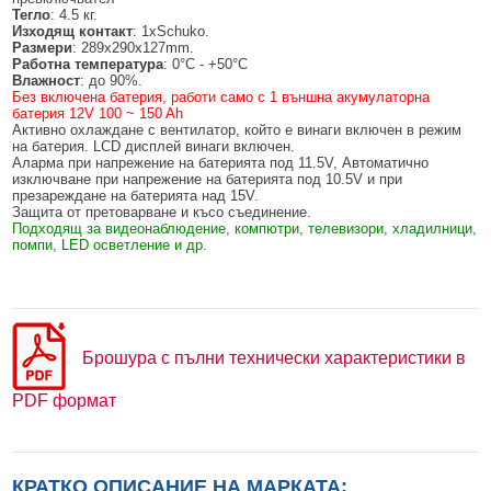
БЕЗЖИЧНИ ДЕТЕКТОРИ AJAX
БЕЗЖИЧНИ ДЕТЕКТОРИ ЗА HIKVISION AX PRO
ALFALINE, СТЕННИ/СТОЯЩИ, С ОТВАРЯЕМИ И ЗАКЛЮЧВАЩИ СЕ
АКСЕСОАРИ ЗА КОМУНИКАЦИОННИ ШКАФОВЕ
Тегло
: 4.5 кг.
СТРАНИЦИ
Изходящ контакт
: 1xSchuko.
Размери
: 289x290x127mm.
БЕЗЖИЧНИ ДЕТЕКТОРИ ЗА ПОЖАР, ДИМ, ТОПЛИНА И ВЪГЛЕРОДЕН
БЕЗЖИЧНИ МОДУЛИ И АКСЕСОАРИ ЗА HIKVISION AX PRO
УПОТРЕБЯВАНА ТЕХНИКА
ОКСИД
INTERLINE, СТОЯЩИ - НЕОТВАРЯЕМИ СТРАНИЦИ
Работна температура
: 0°C - +50°C
Влажност
: до 90%.
КОМПЛЕКТИ БЕЗЖИЧНИ АЛАРМЕНИ СИСТЕМИ AX PRO
Без включена батерия, работи само с 1 външна акумулаторна
БЕЗЖИЧНИ КЛАВИАТУРИ AJAX
BETALINE, СТОЯЩИ С ОТВАРЯЕМИ И ЗАКЛЮЧВАЩИ СЕ СТРАНИЦИ
батерия 12V 100 ~ 150 Ah
Активно охлаждане с вентилатор, който е винаги включен в режим
БЕЗКОНТАКТНИ RFID КАРТИ И ЧИПОВЕ ЗА КЛАВИАТУРИ
на батерия. LCD дисплей винаги включен.
Аларма при напрежение на батерията под 11.5V, Автоматично
БЕЗЖИЧНИ ДИСТАНЦИОННИ УПРАВЛЕНИЯ И БУТОНИ
изключване при напрежение на батерията под 10.5V и при
презареждане на батерията над 15V.
Защита от претоварване и късо съединение.
БЕЗЖИЧНИ СИРЕНИ AJAX
Подходящ за видеонаблюдение, компютри, телевизори, хладилници,
помпи, LED осветление и др.
МОДУЛИ ЗА СГРАДНА АВТОМАТИЗАЦИЯ AJAX
Брошура с пълни технически характеристики в
PDF формат
КРАТКО ОПИСАНИЕ НА МАРКАТА: