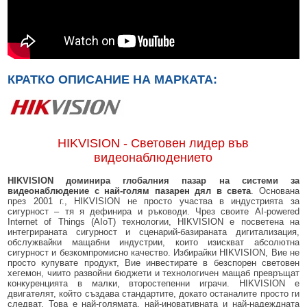
КРАТКО ОПИСАНИЕ НА МАРКАТА:
HIKVISION - Световен лидер във
видеонаблюдението
HIKVISION доминира глобалния пазар на системи за
видеонаблюдение с най-голям пазарен дял в света
. Основана
през 2001 г., HIKVISION не просто участва в индустрията за
сигурност – тя я дефинира и ръководи. Чрез своите AI-powered
Internet of Things (AIoT) технологии, HIKVISION е посветена на
интегрираната сигурност и сценарий-базираната дигитализация,
обслужвайки мащабни индустрии, които изискват абсолютна
сигурност и безкомпромисно качество. Избирайки HIKVISION, Вие не
просто купувате продукт, Вие инвестирате в безспорен световен
хегемон, чиито развойни бюджети и технологичен мащаб превръщат
конкуренцията в малки, второстепенни играчи. HIKVISION е
двигателят, който създава стандартите, докато останалите просто ги
следват. Това е най-голямата, най-иновативната и най-надеждната