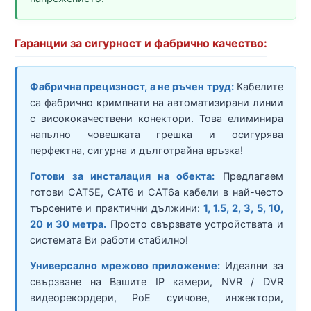
Гаранции за сигурност и фабрично качество:
Фабрична прецизност, а не ръчен труд:
Кабелите
са фабрично кримпнати на автоматизирани линии
с висококачествени конектори. Това елиминира
напълно човешката грешка и осигурява
перфектна, сигурна и дълготрайна връзка!
Готови за инсталация на обекта:
Предлагаем
готови CAT5E, CAT6 и CAT6a кабели в най-често
търсените и практични дължини:
1, 1.5, 2, 3, 5, 10,
20 и 30 метра.
Просто свързвате устройствата и
системата Ви работи стабилно!
Универсално мрежово приложение:
Идеални за
свързване на Вашите IP камери, NVR / DVR
видеорекордери, PoE суичове, инжектори,