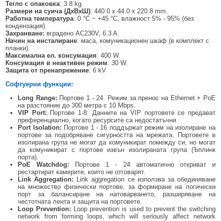
Тегло с опаковка
: 3.8 kg.
Размери на суича
(
Д
x
В
x
Ш
)
: 440.0 x 44.0 x 220.8 mm.
Работна температура
: 0 °C ~ +45 °C, влажност 5% - 95% (без
кондензация)
Захранване:
вградено AC230V, 6.3 A.
Начин на инсталиране
: маса, комуникационен шкаф (в комплект с
планки).
Максимална ел. консумация
: 400 W.
Консумация в неактивен режим
: 30 W.
Защита от пренапрежение
: 6 kV
Софтуерни функции:
Long Range:
Портове 1 - 24. Режим за пренос на Ethernet + PoE
на разстояние до 300 метра с 10 Mbps.
VIP Port:
Портове 1-8: Данните на VIP портовете се предават
преференциално, когато ресурсите са недостатъчни
Port Isolation:
Портове 1 - 16 поддържат режим на изолиране на
портове за подобряване сигурността на мрежата. Портовете в
изолирана група не могат да комуникират помежду си, но могат
да комуникират с портове извън изолираната група (Ъплинк
порта).
PoE Watchdog:
Портове 1 - 24 автоматично откриват и
рестартират камерите, които не отговарят.
Link Aggregation:
Link aggregation се използва за обединяване
на множество физически портове, за формиране на логически
порт за балансиране на натоварването, разширяване на
честотната лента и защита на портовете.
Loop Prevention:
Loop prevention is used to prevent the switching
network from forming loops, which will seriously affect network