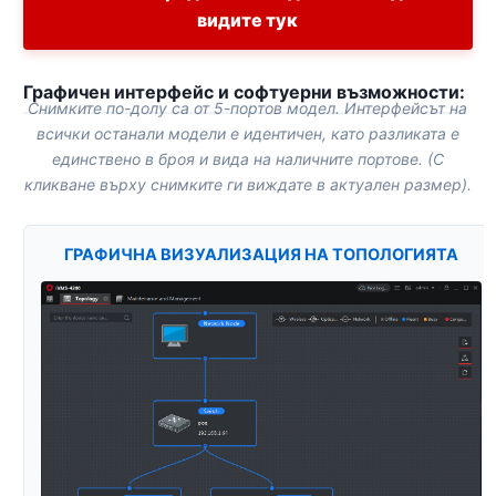
видите тук
Графичен интерфейс и софтуерни възможности:
Снимките по-долу са от 5-портов модел. Интерфейсът на
всички останали модели е идентичен, като разликата е
единствено в броя и вида на наличните портове. (С
кликване върху снимките ги виждате в актуален размер).
ГРАФИЧНА ВИЗУАЛИЗАЦИЯ НА ТОПОЛОГИЯТА