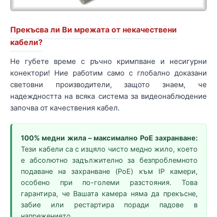
Прекъсва ли Ви мрежата от некачествени
кабели?
Не губете време с ръчно кримпване и несигурни
конектори! Ние работим само с глобално доказани
световни производители, защото знаем, че
надеждността на всяка система за видеонаблюдение
започва от качествения кабел.
100% медни жила – максимално PoE захранване:
Тези кабели са с изцяло чисто медно жило, което
е абсолютно задължително за безпроблемното
подаване на захранване (PoE) към IP камери,
особено при по-големи разстояния. Това
гарантира, че Вашата камера няма да прекъсне,
забие или рестартира поради падове в
напрежението.