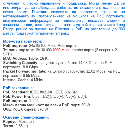
БЕЗЖИЧНИ ДЕТЕКТОРИ AJAX
БЕЗЖИЧНИ ДЕТЕКТОРИ ЗА HIKVISION AX PRO
ALFALINE, СТЕННИ/СТОЯЩИ, С ОТВАРЯЕМИ И ЗАКЛЮЧВАЩИ СЕ
АКСЕСОАРИ ЗА КОМУНИКАЦИОННИ ШКАФОВЕ
отличават с лесно управление и поддръжка. Могат лесно да се
СТРАНИЦИ
инсталират, да се наблюдава работата им локално и отдалечено по
всяко време. Показват скоростта на портовете, степента на
БЕЗЖИЧНИ ДЕТЕКТОРИ ЗА ПОЖАР, ДИМ, ТОПЛИНА И ВЪГЛЕРОДЕН
БЕЗЖИЧНИ МОДУЛИ И АКСЕСОАРИ ЗА HIKVISION AX PRO
УПОТРЕБЯВАНА ТЕХНИКА
натоварването им, потреблението на мощност на PoE портовете,
ОКСИД
INTERLINE, СТОЯЩИ - НЕОТВАРЯЕМИ СТРАНИЦИ
визуализират информация за топологията, показват аларми и
КОМПЛЕКТИ БЕЗЖИЧНИ АЛАРМЕНИ СИСТЕМИ AX PRO
записани логове, рестартират портове и устройства, активират Long
БЕЗЖИЧНИ КЛАВИАТУРИ AJAX
BETALINE, СТОЯЩИ С ОТВАРЯЕМИ И ЗАКЛЮЧВАЩИ СЕ СТРАНИЦИ
Range режим за пренос на Ethernet и PoE на разстояние до 300
метра, поддържат отдалечен ъпгрейд.
БЕЗКОНТАКТНИ RFID КАРТИ И ЧИПОВЕ ЗА КЛАВИАТУРИ
Мрежови параметри
:
PoE
портове
: 24x10/100 Mbps PoE порта.
БЕЗЖИЧНИ ДИСТАНЦИОННИ УПРАВЛЕНИЯ И БУТОНИ
Ъплинк портове
: 2x10/100/
1000 Mbps
combo порта (2 cooper + 2
SFP).
БЕЗЖИЧНИ СИРЕНИ AJAX
MAC Address Table
: 16 K.
Switching Capacity
: на цялото устройство 14.08 Gbps, на PoE
МОДУЛИ ЗА СГРАДНА АВТОМАТИЗАЦИЯ AJAX
портовете: 8.8 Gbps.
Packet Forwarding Rate
: на цялото устройство 11.01 Mpps, на PoE
портовете: 6.55 Mpps.
Internal Cache
: 4 Mbits.
PoE захранване
:
PoE Standard
: IEEE 802.3af, IEEE 802.3at.
PoE Power Pin
: 8-pin: 1/2(-), 3/6(+), 4/5(+), 7/8(-).
PoE портове
: 1 - 24.
Максимална мощност на всеки
PoE
порт
: 30 W.
Общ
PoE
бюджет
: 370 W
Основни спецификации
:
Корпус
: Метален.
Тегло
: 2.83 kg.