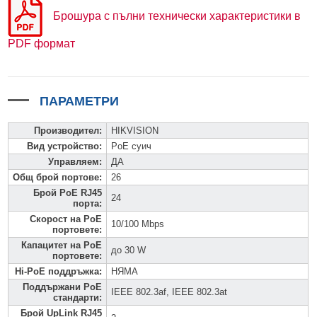
Брошура с пълни технически характеристики в
PDF формат
ПАРАМЕТРИ
Производител
:
HIKVISION
Вид устройство
:
PoE суич
Управляем
:
ДА
Общ брой портове
:
26
Брой PoE RJ45
24
порта
:
Скорост на PoE
10/100 Mbps
портовете
:
Капацитет на PoE
до 30 W
портовете
:
Hi-PoE поддръжка
:
НЯМА
Поддържани PoE
IEEE 802.3af, IEEE 802.3at
стандарти
:
Брой UpLink RJ45