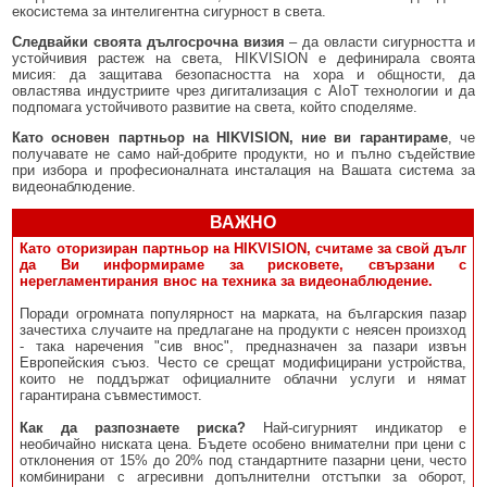
екосистема за интелигентна сигурност в света.
Следвайки своята дългосрочна визия
– да овласти сигурността и
устойчивия растеж на света, HIKVISION е дефинирала своята
мисия: да защитава безопасността на хора и общности, да
овластява индустриите чрез дигитализация с AIoT технологии и да
подпомага устойчивото развитие на света, който споделяме.
Като основен партньор на HIKVISION, ние ви гарантираме
, че
получавате не само най-добрите продукти, но и пълно съдействие
при избора и професионалната инсталация на Вашата система за
видеонаблюдение.
ВАЖНО
Като оторизиран партньор на HIKVISION, считаме за свой дълг
да Ви информираме за рисковете, свързани с
нерегламентирания внос на техника за видеонаблюдение.
Поради огромната популярност на марката, на българския пазар
зачестиха случаите на предлагане на продукти с неясен произход
- така наречения "сив внос", предназначен за пазари извън
Европейския съюз. Често се срещат модифицирани устройства,
които не поддържат официалните облачни услуги и нямат
гарантирана съвместимост.
Как да разпознаете риска?
Най-сигурният индикатор е
необичайно ниската цена. Бъдете особено внимателни при цени с
отклонения от 15% до 20% под стандартните пазарни цени, често
комбинирани с агресивни допълнителни отстъпки за оборот,