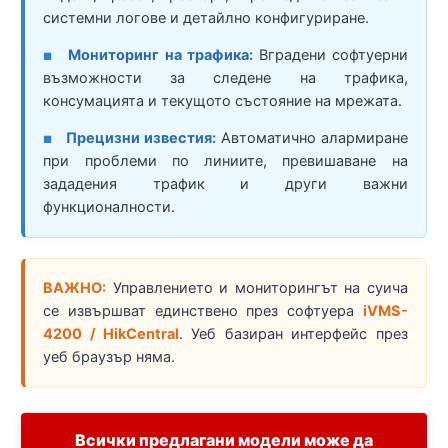
системни логове и детайлно конфигуриране.
Мониторинг на трафика:
Вградени софтуерни
■
възможности за следене на трафика,
консумацията и текущото състояние на мрежата.
Прецизни известия:
Автоматично алармиране
■
при проблеми по линиите, превишаване на
зададения трафик и други важни
функционалности.
ВАЖНО:
Управлението и мониторингът на суича
се извършват единствено през софтуера
iVMS-
4200 / HikCentral
. Уеб базиран интерфейс през
уеб браузър няма.
Всички предлагани модели може да