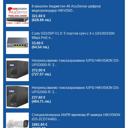
8 канален бюджетен 4K AcuSense цифров
видеорекордер HIKVISIO...
321.60 €
(628.99 лв.)
Cudy GS105P V1.0: 5 портов суич с 4 x 10/100/1000
Mbps PoE п...
33.00 €
(64.54 лв.)
Непрекъсваемо токозахранване /UPS/ HIKVISION DS-
UPS3000-R: 3...
372.00 €
(727.57 лв.)
Непрекъсваемо токозахранване /UPS/ HIKVISION DS-
UPS2000-R: 2...
237.60 €
(464.71 лв.)
Специализирана ANPR мрежова IP камера HIKVISION
iDS-2CD7A46G...
1881.60 €