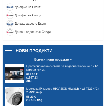
До офис на Еконт
До офис на Спиди
До ваш адрес с Еконт
До ваш адрес със Спиди
НОВИ ПРОДУКТИ
Всички нови продукти »
Професионална система за видеонаблюдение с 2 IP
камери HIKVI...
699.00 €
(1367.13
лв.)
Мрежова IP камера HIKVISION HiWatch HWI-T221H(C):
2 MPX, инф...
55.20 €
(107.96 лв.)