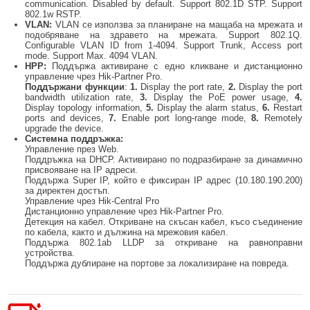
communication. Disabled by default. Support 802.1D STP. Support
802.1w RSTP.
VLAN:
VLAN се използва за планиране на мащаба на мрежата и
подобряване на здравето на мрежата. Support 802.1Q.
Configurable VLAN ID from 1-4094. Support Trunk, Access port
mode. Support Max. 4094 VLAN.
HPP:
Поддържа активиране с едно кликване и дистанционно
управление чрез Hik-Partner Pro.
Поддържани функции
:
1.
Display the port rate,
2.
Display the port
bandwidth utilization rate,
3.
Display the PoE power usage,
4.
Display topology information,
5.
Display the alarm status,
6.
Restart
ports and devices,
7.
Enable port long-range mode,
8.
Remotely
upgrade the device.
Системна поддръжка
:
Управление през Web.
Поддръжка на DHCP. Активирано по подразбиране за динамично
присвояване на IP адреси.
Поддържа Super IP, който е фиксиран IP адрес (10.180.190.200)
за директен достъп.
Управление чрез Hik-Central Pro
Дистанционно управление чрез Hik-Partner Pro.
Детекция на кабел. Откриване на скъсан кабел, късо съединение
по кабела, както и дължина на мрежовия кабел.
Поддържа 802.1ab LLDP за откриване на равноправни
устройства.
Поддържа дублиране на портове за локализиране на повреда.