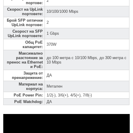
2
портове
:
Скорост на UpLink
10/100/1000 Mbps
портовете
:
Брой SFP оптични
2
UpLink портове
:
Скорост на SFP
1 Gbps
UpLink портовете
:
Общ PoE
370W
капацитет
:
Максимално
разстояние за
до 100 метра с 10/100 Mbps, до 300 метра с
пренос на Ethernet
10 Mbps
и PoE
:
Защита от
ДА
пренапрежение
:
Материал на
Метален
корпуса
:
PoE Power Pin
:
1/2(-), 3/6(+), 4/5(+), 7/8(-)
PoE Watchdog
:
ДА