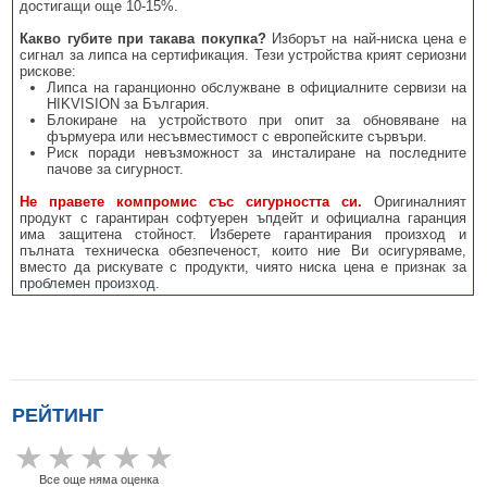
достигащи още 10-15%.
Какво губите при такава покупка?
Изборът на най-ниска цена е
сигнал за липса на сертификация. Тези устройства крият сериозни
рискове:
Липса на гаранционно обслужване в официалните сервизи на
HIKVISION за България.
Блокиране на устройството при опит за обновяване на
фърмуера или несъвместимост с европейските сървъри.
Риск поради невъзможност за инсталиране на последните
пачове за сигурност.
Не правете компромис със сигурността си.
Оригиналният
продукт с гарантиран софтуерен ъпдейт и официална гаранция
има защитена стойност. Изберете гарантирания произход и
пълната техническа обезпеченост, които ние Ви осигуряваме,
вместо да рискувате с продукти, чиято ниска цена е признак за
проблемен произход.
РЕЙТИНГ
Все още няма оценка