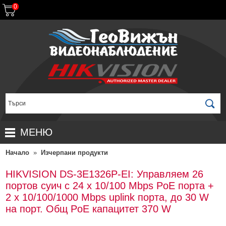
0
МЕНЮ
Начало
»
Изчерпани продукти
НАЧАЛО
ПРОДУКТИ
HIKVISION DS-3E1326P-EI: Управляем 26
портов суич с 24 x 10/100 Mbps PoE порта +
ЗА ДИСТРИБУТОРИ
ПРОМОЦИИ
2 x 10/100/1000 Mbps uplink порта, до 30 W
ГАРАНЦИОННИ УСЛОВИЯ
НОВИ ПРОДУКТИ
на порт. Общ PoE капацитет 370 W
ДОСТАВКИ
КОМПЛЕКТИ ЗА ВИДЕОНАБЛЮДЕНИЕ