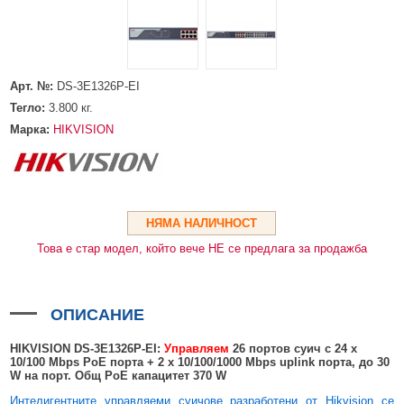
HDMI КАБЕЛИ
МЕТАЛНИ КУТИИ ЗА ЗАХРАНВАНИЯ
POE ИНЖЕКТОРИ
ВИДЕО УДЪЛЖИТЕЛИ, МОДУЛАТОРИ И ДИСТРИБУТОРИ
ГЪВКАВИ ГОФРИРАНИ ТРЪБИ
POE УДЪЛЖИТЕЛИ И POE СПЛИТЕРИ
МИКРОФОНИ И ГОВОРИТЕЛИ ЗА ВИДЕОНАБЛЮДЕНИЕ
УПРАВЛЕНИЯ ЗА ВЪРТЯЩИ КАМЕРИ
Арт. №:
DS-3E1326P-EI
ГРЪМОЗАЩИТИ
Тегло:
3.800
кг.
ОБЕКТИВИ ЗА ОХРАНИТЕЛНИ КАМЕРИ
Марка:
HIKVISION
КОНЕКТОРИ
ПВЦ КУТИИ
МЕТАЛНИ ТАБЛА
НЯМА НАЛИЧНОСТ
Това е стар модел, който вече НЕ се предлага за продажба
БЕЗЖИЧНИ МИШКИ И ЕЛЕКТРИЧЕСКИ РАЗКЛОНИТЕЛИ
МЕДИА КОНВЕРТОРИ И SFP МОДУЛИ
ОПИСАНИЕ
БЕЗЖИЧНИ АЛАРМЕНИ СИСТЕМИ AJAX
HIKVISION DS-3E1326P-EI:
Управляем
26 портов суич с 24 x
БЕЗЖИЧНИ АЛАРМЕНИ ПАНЕЛИ (ХЪБ) AJAX
БЕЗЖИЧНИ АЛАРМЕНИ СИСТЕМИ HIKVISION AX PRO
10/100 Mbps PoE порта + 2 x 10/100
/1000
Mbps
uplink порта, до
30
W на порт. Общ PoE капацитет 370 W
БЕЗЖИЧНИ РАЗШИРИТЕЛИ НА ОБХВАТ AJAX
БЕЗЖИЧНИ ПАНЕЛИ HIKVISION AX PRO
КОМУНИКАЦИОННИ ШКАФОВЕ
Интелигентните управляеми суичове разработени от Hikvision се