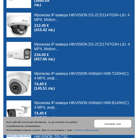
(3680.09
лв.)
Мрежова IP камера HIKVISION DS-2CD1147G3H-LIU: 4
MPX, Motion...
212.40 €
(415.42 лв.)
Мрежова IP камера HIKVISION DS-2CD1T47G3H-LIU: 4
MPX, Motion...
234.00 €
(457.66 лв.)
Мрежова IP камера HIKVISION HiWatch HWI-T240H(C):
4 MPX, инф...
74.40 €
(145.51 лв.)
Мрежова IP камера HIKVISION HiWatch HWI-B140H(C):
4 MPX, инф...
74.40 €
(145.51 лв.)
Този уебсайт използва бисквитки, за да осигури по-добро
Съгласен съм
потребителско преживяване.
Използвайки нашите услуги, Вие се съгласявате с това.
Повече информация
8 канален бюджетен IP мрежов видеорекордер
HIKVISION: DS-710...