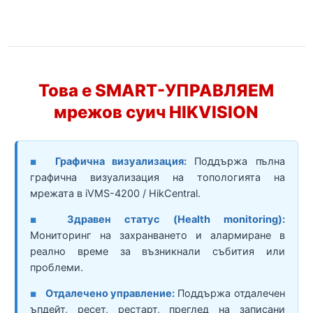
Това е SMART-УПРАВЛЯЕМ
мрежов суич HIKVISION
Графична визуализация:
Поддържа пълна
■
графична визуализация на топологията на
мрежата в iVMS-4200 / HikCentral.
Здравен статус (Health monitoring):
■
Мониторинг на захранването и алармиране в
реално време за възникнали събития или
проблеми.
Отдалечено управление:
Поддържа отдалечен
■
ъпдейт, ресет, рестарт, преглед на записани