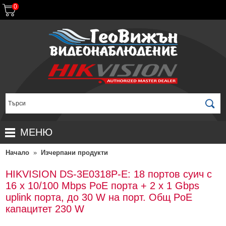
0
МЕНЮ
Начало
»
Изчерпани продукти
НАЧАЛО
ПРОДУКТИ
HIKVISION DS-3E0318P-E: 18 портов суич с
16 x 10/100 Mbps PoE порта + 2 x 1 Gbps
ЗА ДИСТРИБУТОРИ
ПРОМОЦИИ
uplink порта, до 30 W на порт. Общ PoE
ГАРАНЦИОННИ УСЛОВИЯ
НОВИ ПРОДУКТИ
капацитет 230 W
ДОСТАВКИ
КОМПЛЕКТИ ЗА ВИДЕОНАБЛЮДЕНИЕ