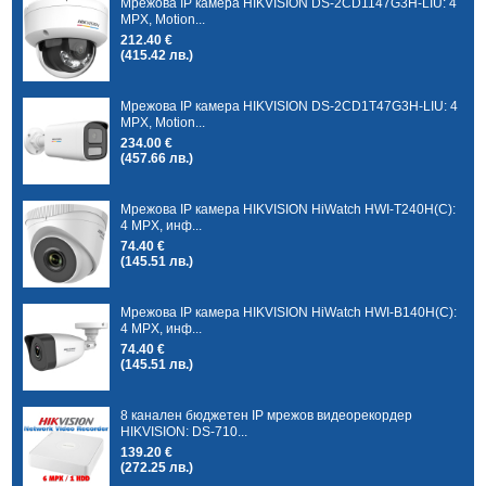
Мрежова IP камера HIKVISION DS-2CD1147G3H-LIU: 4
MPX, Motion...
212.40 €
(415.42 лв.)
Мрежова IP камера HIKVISION DS-2CD1T47G3H-LIU: 4
MPX, Motion...
234.00 €
(457.66 лв.)
Мрежова IP камера HIKVISION HiWatch HWI-T240H(C):
4 MPX, инф...
74.40 €
(145.51 лв.)
Мрежова IP камера HIKVISION HiWatch HWI-B140H(C):
4 MPX, инф...
74.40 €
(145.51 лв.)
8 канален бюджетен IP мрежов видеорекордер
HIKVISION: DS-710...
139.20 €
(272.25 лв.)