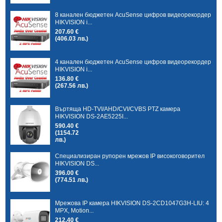
8 канален бюджетен AcuSense цифров видеорекордер
HIKVISION i...
207.60 €
(406.03 лв.)
4 канален бюджетен AcuSense цифров видеорекордер
HIKVISION i...
136.80 €
(267.56 лв.)
Въртяща HD-TVI/AHD/CVI/CVBS PTZ камера
HIKVISION DS-2AE5225I...
590.40 €
(1154.72
лв.)
Специализиран рупорен мрежов IP високоговорител
HIKVISION DS...
396.00 €
(774.51 лв.)
Мрежова IP камера HIKVISION DS-2CD1047G3H-LIU: 4
MPX, Motion...
212.40 €