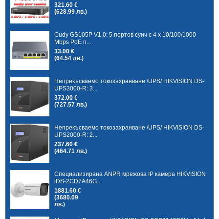
321.60 €
(628.99 лв.)
Cudy GS105P V1.0: 5 портов суич с 4 x 10/100/1000
Mbps PoE п...
33.00 €
(64.54 лв.)
Непрекъсваемо токозахранване /UPS/ HIKVISION DS-
UPS3000-R: 3...
372.00 €
(727.57 лв.)
Непрекъсваемо токозахранване /UPS/ HIKVISION DS-
UPS2000-R: 2...
237.60 €
(464.71 лв.)
Специализирана ANPR мрежова IP камера HIKVISION
iDS-2CD7A46G...
1881.60 €
(3680.09
лв.)