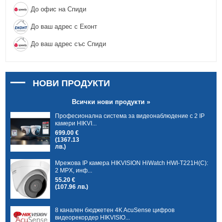
До офис на Спиди
До ваш адрес с Еконт
До ваш адрес със Спиди
НОВИ ПРОДУКТИ
Всички нови продукти »
Професионална система за видеонаблюдение с 2 IP
камери HIKVI...
699.00 €
(1367.13
лв.)
Мрежова IP камера HIKVISION HiWatch HWI-T221H(C):
2 MPX, инф...
55.20 €
(107.96 лв.)
8 канален бюджетен 4K AcuSense цифров
видеорекордер HIKVISIO...