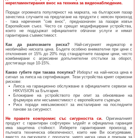
нерегламентирания внос на техника за видеонаблюдение.
Поради огромната популярност на марката, на българския пазар
зачестиха случаите на предлагане на продукти с неясен произход
- така наречения "сив внос", предназначен за пазари извън
Европейския съюз. Често се срещат модифицирани устройства,
които не поддържат официалните облачни услуги и нямат
гарантирана съвместимост.
Как да разпознаете риска?
Най-сигурният индикатор е
необичайно ниската цена. Бъдете особено внимателни при цени с
отклонения от 15% до 20% под стандартните пазарни цени, често
комбинирани с агресивни допълнителни отстъпки за оборот,
достигащи още 10-15%.
Какво губите при такава покупка?
Изборът на най-ниска цена е
сигнал за липса на сертификация. Тези устройства крият сериозни
рискове:
Липса на гаранционно обслужване в официалните сервизи на
HIKVISION за България.
Блокиране на устройството при опит за обновяване на
фърмуера или несъвместимост с европейските сървъри.
Риск поради невъзможност за инсталиране на последните
пачове за сигурност.
Не правете компромис със сигурността си.
Оригиналният
продукт с гарантиран софтуерен ъпдейт и официална гаранция
има защитена стойност. Изберете гарантирания произход и
пълната техническа обезпеченост, които ние Ви осигуряваме,
вместо да рискувате с продукти, чиято ниска цена е признак за