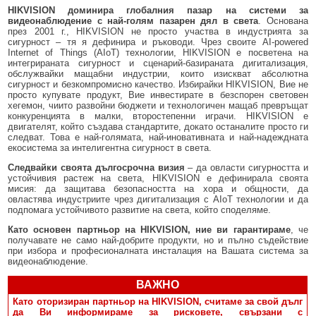
HIKVISION доминира глобалния пазар на системи за
видеонаблюдение с най-голям пазарен дял в света
. Основана
през 2001 г., HIKVISION не просто участва в индустрията за
сигурност – тя я дефинира и ръководи. Чрез своите AI-powered
Internet of Things (AIoT) технологии, HIKVISION е посветена на
интегрираната сигурност и сценарий-базираната дигитализация,
обслужвайки мащабни индустрии, които изискват абсолютна
сигурност и безкомпромисно качество. Избирайки HIKVISION, Вие не
просто купувате продукт, Вие инвестирате в безспорен световен
хегемон, чиито развойни бюджети и технологичен мащаб превръщат
конкуренцията в малки, второстепенни играчи. HIKVISION е
двигателят, който създава стандартите, докато останалите просто ги
следват. Това е най-голямата, най-иновативната и най-надеждната
екосистема за интелигентна сигурност в света.
Следвайки своята дългосрочна визия
– да овласти сигурността и
устойчивия растеж на света, HIKVISION е дефинирала своята
мисия: да защитава безопасността на хора и общности, да
овластява индустриите чрез дигитализация с AIoT технологии и да
подпомага устойчивото развитие на света, който споделяме.
Като основен партньор на HIKVISION, ние ви гарантираме
, че
получавате не само най-добрите продукти, но и пълно съдействие
при избора и професионалната инсталация на Вашата система за
видеонаблюдение.
ВАЖНО
Като оторизиран партньор на HIKVISION, считаме за свой дълг
да Ви информираме за рисковете, свързани с