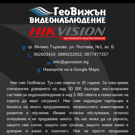
гр. Велико Търново, ул. Полтава, №1, вх. Б
062603410, 0889222552, 0877477257
info@geovision.bg
Намерете ни в Google Maps
Ние сме ГеоВижън. Тук сме повече от 25 години. За това време
спечелихме доверието на над 50 000 българи, инсталирахме
системи за видеонаблюдение в над 5 000 обекта и помогнахме на
хората да имат сигурност. Ние сме надеждни партньори в
бизнеса на много предприемачи, непрекъснато инвестираме в
развитие и обучение. Имаме отлично обслужване, отлично
отношение и не предаваме никого. На нас може да се разчита,
защото сме силни, защото сме гръбнак, защото знаем какво е
доверие и какво е лоялност. Ние не просто продаваме