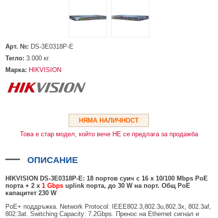
HDMI КАБЕЛИ
МЕТАЛНИ КУТИИ ЗА ЗАХРАНВАНИЯ
POE ИНЖЕКТОРИ
ВИДЕО УДЪЛЖИТЕЛИ, МОДУЛАТОРИ И ДИСТРИБУТОРИ
ГЪВКАВИ ГОФРИРАНИ ТРЪБИ
POE УДЪЛЖИТЕЛИ И POE СПЛИТЕРИ
МИКРОФОНИ И ГОВОРИТЕЛИ ЗА ВИДЕОНАБЛЮДЕНИЕ
УПРАВЛЕНИЯ ЗА ВЪРТЯЩИ КАМЕРИ
Арт. №:
DS-3E0318P-E
ГРЪМОЗАЩИТИ
Тегло:
3.000
кг.
ОБЕКТИВИ ЗА ОХРАНИТЕЛНИ КАМЕРИ
Марка:
HIKVISION
КОНЕКТОРИ
ПВЦ КУТИИ
МЕТАЛНИ ТАБЛА
НЯМА НАЛИЧНОСТ
Това е стар модел, който вече НЕ се предлага за продажба
БЕЗЖИЧНИ МИШКИ И ЕЛЕКТРИЧЕСКИ РАЗКЛОНИТЕЛИ
МЕДИА КОНВЕРТОРИ И SFP МОДУЛИ
ОПИСАНИЕ
БЕЗЖИЧНИ АЛАРМЕНИ СИСТЕМИ AJAX
HIKVISION DS-3E0318P-E:
18
портов суич с
16
x 10/100 Mbps
PoE
порта + 2
x
1
G
bps
uplink порта, до 30 W на порт. Общ PoE
БЕЗЖИЧНИ АЛАРМЕНИ ПАНЕЛИ (ХЪБ) AJAX
БЕЗЖИЧНИ АЛАРМЕНИ СИСТЕМИ HIKVISION AX PRO
капацитет
23
0 W
БЕЗЖИЧНИ РАЗШИРИТЕЛИ НА ОБХВАТ AJAX
БЕЗЖИЧНИ ПАНЕЛИ HIKVISION AX PRO
КОМУНИКАЦИОННИ ШКАФОВЕ
PoE+ поддръжка. Network Protocol: IEEE802.3,802.3u,802.3x, 802.3af,
802.3at. Switching Capacity: 7.2Gbps. Пренос на Ethernet сигнал и