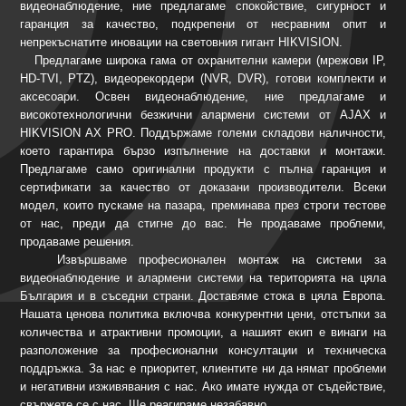
видеонаблюдение, ние предлагаме спокойствие, сигурност и
гаранция за качество, подкрепени от несравним опит и
непрекъснатите иновации на световния гигант HIKVISION.
Предлагаме широка гама от охранителни камери (мрежови IP,
HD-TVI, PTZ), видеорекордери (NVR, DVR), готови комплекти и
аксесоари. Освен видеонаблюдение, ние предлагаме и
високотехнологични безжични алармени системи от AJAX и
HIKVISION AX PRO. Поддържаме големи складови наличности,
което гарантира бързо изпълнение на доставки и монтажи.
Предлагаме само оригинални продукти с пълна гаранция и
сертификати за качество от доказани производители. Всеки
модел, които пускаме на пазара, преминава през строги тестове
от нас, преди да стигне до вас. Не продаваме проблеми,
продаваме решения.
Извършваме професионален монтаж на системи за
видеонаблюдение и алармени системи на територията на цяла
България и в съседни страни. Доставяме стока в цяла Европа.
Нашата ценова политика включва конкурентни цени, отстъпки за
количества и атрактивни промоции, а нашият екип е винаги на
разположение за професионални консултации и техническа
поддръжка. За нас е приоритет, клиентите ни да нямат проблеми
и негативни изживявания с нас. Ако имате нужда от съдействие,
свържете се с нас. Ще реагираме незабавно.