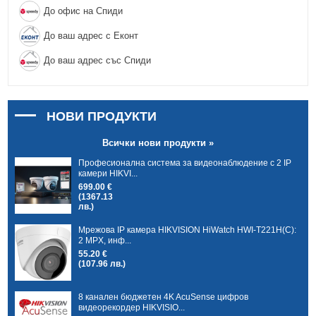
До офис на Спиди
До ваш адрес с Еконт
До ваш адрес със Спиди
НОВИ ПРОДУКТИ
Всички нови продукти »
Професионална система за видеонаблюдение с 2 IP
камери HIKVI...
699.00 €
(1367.13
лв.)
Мрежова IP камера HIKVISION HiWatch HWI-T221H(C):
2 MPX, инф...
55.20 €
(107.96 лв.)
8 канален бюджетен 4K AcuSense цифров
видеорекордер HIKVISIO...