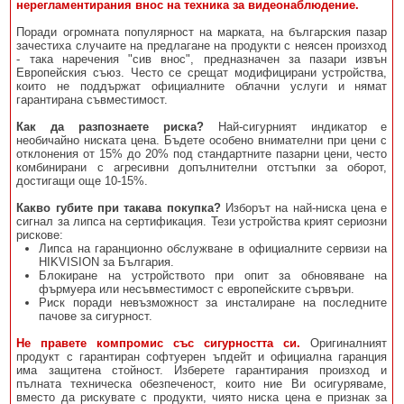
нерегламентирания внос на техника за видеонаблюдение.
Поради огромната популярност на марката, на българския пазар
зачестиха случаите на предлагане на продукти с неясен произход
- така наречения "сив внос", предназначен за пазари извън
Европейския съюз. Често се срещат модифицирани устройства,
които не поддържат официалните облачни услуги и нямат
гарантирана съвместимост.
Как да разпознаете риска?
Най-сигурният индикатор е
необичайно ниската цена. Бъдете особено внимателни при цени с
отклонения от 15% до 20% под стандартните пазарни цени, често
комбинирани с агресивни допълнителни отстъпки за оборот,
достигащи още 10-15%.
Какво губите при такава покупка?
Изборът на най-ниска цена е
сигнал за липса на сертификация. Тези устройства крият сериозни
рискове:
Липса на гаранционно обслужване в официалните сервизи на
HIKVISION за България.
Блокиране на устройството при опит за обновяване на
фърмуера или несъвместимост с европейските сървъри.
Риск поради невъзможност за инсталиране на последните
пачове за сигурност.
Не правете компромис със сигурността си.
Оригиналният
продукт с гарантиран софтуерен ъпдейт и официална гаранция
има защитена стойност. Изберете гарантирания произход и
пълната техническа обезпеченост, които ние Ви осигуряваме,
вместо да рискувате с продукти, чиято ниска цена е признак за