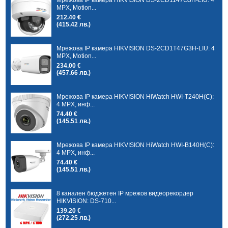
MPX, Motion...
212.40 €
(415.42 лв.)
Мрежова IP камера HIKVISION DS-2CD1T47G3H-LIU: 4
MPX, Motion...
234.00 €
(457.66 лв.)
Мрежова IP камера HIKVISION HiWatch HWI-T240H(C):
4 MPX, инф...
74.40 €
(145.51 лв.)
Мрежова IP камера HIKVISION HiWatch HWI-B140H(C):
4 MPX, инф...
74.40 €
(145.51 лв.)
8 канален бюджетен IP мрежов видеорекордер
HIKVISION: DS-710...
139.20 €
(272.25 лв.)