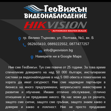
гр. Велико Търново, ул. Полтава, №1, вх. Б
062603410, 0889222552, 0877477257
info@geovision.bg
Намерете ни в Google Maps
Ние сме ГеоВижън. Тук сме повече от 25 години. За това време
спечелихме доверието на над 50 000 българи, инсталирахме
системи за видеонаблюдение в над 5 000 обекта и помогнахме на
хората да имат сигурност. Ние сме надеждни партньори в
бизнеса на много предприемачи, непрекъснато инвестираме в
развитие и обучение. Имаме отлично обслужване, отлично
отношение и не предаваме никого. На нас може да се разчита,
защото сме силни, защото сме гръбнак, защото знаем какво е
доверие и какво е лоялност. Ние не просто продаваме