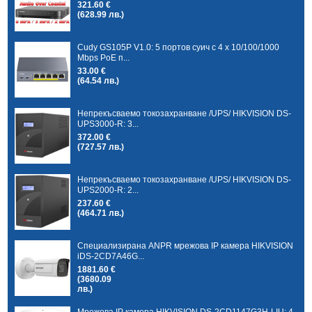
321.60 €
(628.99 лв.)
Cudy GS105P V1.0: 5 портов суич с 4 x 10/100/1000
Mbps PoE п...
33.00 €
(64.54 лв.)
Непрекъсваемо токозахранване /UPS/ HIKVISION DS-
UPS3000-R: 3...
372.00 €
(727.57 лв.)
Непрекъсваемо токозахранване /UPS/ HIKVISION DS-
UPS2000-R: 2...
237.60 €
(464.71 лв.)
Специализирана ANPR мрежова IP камера HIKVISION
iDS-2CD7A46G...
1881.60 €
(3680.09
лв.)
Мрежова IP камера HIKVISION DS-2CD1147G3H-LIU: 4