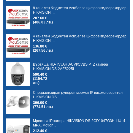
8 канален бюджетен AcuSense цифров видеорекордер
HIKVISION i...
207.60 €
(406.03 лв.)
4 канален бюджетен AcuSense цифров видеорекордер
HIKVISION i...
136.80 €
(267.56 лв.)
Въртяща HD-TVI/AHD/CVI/CVBS PTZ камера
HIKVISION DS-2AE5225I...
590.40 €
(1154.72
лв.)
Специализиран рупорен мрежов IP високоговорител
HIKVISION DS...
396.00 €
(774.51 лв.)
Мрежова IP камера HIKVISION DS-2CD1047G3H-LIU: 4
MPX, Motion...
212.40 €