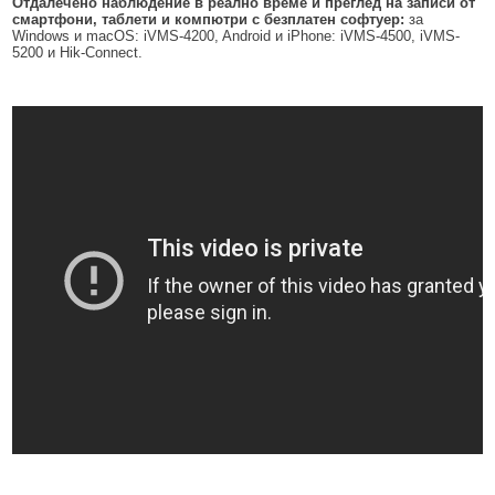
Отдалечено наблюдение в реално време и преглед на записи от
смартфони, таблети и компютри с безплатен софтуер:
за
Windows и macOS: iVMS-4200, Android и iPhone: iVMS-4500, iVMS-
5200 и Hik-Connect.