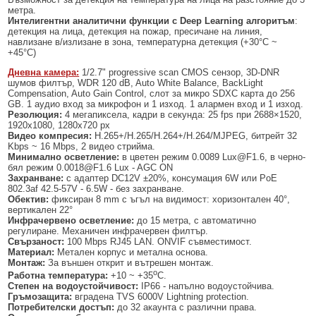
метра.
Интелигентни
аналитични
функции с Deep Learning алгоритъм
:
детекция на лица, детекция на пожар, пресичане на линия,
навлизане в/излизане в зона, температурна детекция (+30°С ~
+45°С)
Дневна камера:
1/2.7" progressive scan CMOS сензор, 3D-DNR
шумов филтър, WDR 120 dB, Auto White Balance, BackLight
Compensation, Auto Gain Control, слот за микро SDXC карта до 256
GB. 1 аудио вход за микрофон и 1 изход. 1 алармен вход и 1 изход.
Резолюция:
4 мегапиксела, кадри в секунда: 25 fps при 2688×1520,
1920x1080, 1280x720 px
Видео компресия:
H.265+/H.265/H.264+/H.264/MJPEG, битрейт 32
Kbps ~ 16 Mbps, 2 видео стрийма.
Минимално осветление:
в цветен режим 0.0089 Lux@F1.6, в черно-
бял режим 0.0018@F1.6 Lux - AGC ON
Захранване:
с адаптер DC12V ±20%, консумация 6W или PoE
802.3af 42.5-57V - 6.5W - без захранване.
Обектив:
фиксиран 8 mm с ъгъл на видимост: хоризонтален 40°,
вертикален 22°
Инфрачервено осветление:
до 15 метра, с автоматично
регулиране. Механичен инфрачервен филтър.
Свързаност:
100 Mbps RJ45 LAN. ONVIF съвместимост.
Материал:
Метален корпус и метална основа.
Монтаж:
За външен открит и вътрешен монтаж.
о
Работна температура:
+10 ~ +35
C.
Степен на водоустойчивост:
IP66 - напълно водоустойчива.
Гръмозащита:
вградена TVS 6000V Lightning protection.
Потребителски достъп:
до 32 акаунта с различни права.