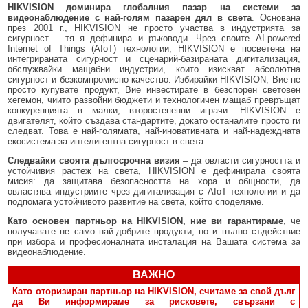
HIKVISION доминира глобалния пазар на системи за
видеонаблюдение с най-голям пазарен дял в света
. Основана
през 2001 г., HIKVISION не просто участва в индустрията за
сигурност – тя я дефинира и ръководи. Чрез своите AI-powered
Internet of Things (AIoT) технологии, HIKVISION е посветена на
интегрираната сигурност и сценарий-базираната дигитализация,
обслужвайки мащабни индустрии, които изискват абсолютна
сигурност и безкомпромисно качество. Избирайки HIKVISION, Вие не
просто купувате продукт, Вие инвестирате в безспорен световен
хегемон, чиито развойни бюджети и технологичен мащаб превръщат
конкуренцията в малки, второстепенни играчи. HIKVISION е
двигателят, който създава стандартите, докато останалите просто ги
следват. Това е най-голямата, най-иновативната и най-надеждната
екосистема за интелигентна сигурност в света.
Следвайки своята дългосрочна визия
– да овласти сигурността и
устойчивия растеж на света, HIKVISION е дефинирала своята
мисия: да защитава безопасността на хора и общности, да
овластява индустриите чрез дигитализация с AIoT технологии и да
подпомага устойчивото развитие на света, който споделяме.
Като основен партньор на HIKVISION, ние ви гарантираме
, че
получавате не само най-добрите продукти, но и пълно съдействие
при избора и професионалната инсталация на Вашата система за
видеонаблюдение.
ВАЖНО
Като оторизиран партньор на HIKVISION, считаме за свой дълг
да Ви информираме за рисковете, свързани с