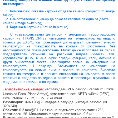
БЕЗЖИЧНИ ДЕТЕКТОРИ AJAX
БЕЗЖИЧНИ ДЕТЕКТОРИ ЗА HIKVISION AX PRO
ALFALINE, СТЕННИ/СТОЯЩИ, С ОТВАРЯЕМИ И ЗАКЛЮЧВАЩИ СЕ
АКСЕСОАРИ ЗА КОМУНИКАЦИОННИ ШКАФОВЕ
на камерата:
СТРАНИЦИ
1. Комбиниран: показва картина от двете камери (bi-spectrum image
БЕЗЖИЧНИ ДЕТЕКТОРИ ЗА ПОЖАР, ДИМ, ТОПЛИНА И ВЪГЛЕРОДЕН
БЕЗЖИЧНИ МОДУЛИ И АКСЕСОАРИ ЗА HIKVISION AX PRO
УПОТРЕБЯВАНА ТЕХНИКА
fusion)
ОКСИД
INTERLINE, СТОЯЩИ - НЕОТВАРЯЕМИ СТРАНИЦИ
2. Самостоятелен: с избор да показва картина от една от двете
КОМПЛЕКТИ БЕЗЖИЧНИ АЛАРМЕНИ СИСТЕМИ AX PRO
камери (Image switching)
БЕЗЖИЧНИ КЛАВИАТУРИ AJAX
BETALINE, СТОЯЩИ С ОТВАРЯЕМИ И ЗАКЛЮЧВАЩИ СЕ СТРАНИЦИ
3. Картина в картина (Picture-in-picture)
БЕЗКОНТАКТНИ RFID КАРТИ И ЧИПОВЕ ЗА КЛАВИАТУРИ
С усъвършенствани детектори и алгоритми, термографските
камери на HIKVISION за измерване на температура на лица с
точност до ±0.5°С, са проектирани да откриват повишени телесни
БЕЗЖИЧНИ ДИСТАНЦИОННИ УПРАВЛЕНИЯ И БУТОНИ
температури на повърхността на кожата от разстояние, без
необходимост от пряко докосване. Могат да се използват за бърз и
БЕЗЖИЧНИ СИРЕНИ AJAX
предварителен скрининг на различни видове болести вкл.
коронавирус (COVID-19) в офис сгради, фабрики, гари, летища и
МОДУЛИ ЗА СГРАДНА АВТОМАТИЗАЦИЯ AJAX
други обществени места. Необходимо време за измерване на
температурата: 1 секунда. Възможност за измерване на
температурата на всички лица в обсега на камерата. Високата
точност на измерване и лесната инсталация на камерата, я прави
ефективно средство за здравна защита и превенция в условия на
епидемия или глобална пандемия.
Термовизионна камера:
неохлаждаем VOx сензор (Vanadium Oxide
0
Uncooled Focal Plane Arrays), чувствителност: NETD <40mk (25
C),
Pixel interval: 17 µm, IFOV: 2.74 mrad.
Резолюция:
160х120@25 кадъра в секунда (изходна резолюция
320х240)
Обектив:
6.2 mm@F1.1 с ъгъл на видимост хоризонтален 25°,
вертикален 19°. Минимално фокусно разстояние: 0.6 м
Възможност за детекция на температура на лица на разстояние до 3