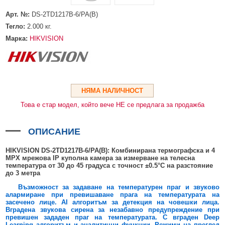
HDMI КАБЕЛИ
МЕТАЛНИ КУТИИ ЗА ЗАХРАНВАНИЯ
POE ИНЖЕКТОРИ
ВИДЕО УДЪЛЖИТЕЛИ, МОДУЛАТОРИ И ДИСТРИБУТОРИ
Арт. №:
DS-2TD1217B-6/PA(B)
ГЪВКАВИ ГОФРИРАНИ ТРЪБИ
POE УДЪЛЖИТЕЛИ И POE СПЛИТЕРИ
МИКРОФОНИ И ГОВОРИТЕЛИ ЗА ВИДЕОНАБЛЮДЕНИЕ
Тегло:
2.000
кг.
УПРАВЛЕНИЯ ЗА ВЪРТЯЩИ КАМЕРИ
Марка:
HIKVISION
ГРЪМОЗАЩИТИ
ОБЕКТИВИ ЗА ОХРАНИТЕЛНИ КАМЕРИ
КОНЕКТОРИ
НЯМА НАЛИЧНОСТ
Това е стар модел, който вече НЕ се предлага за продажба
ПВЦ КУТИИ
МЕТАЛНИ ТАБЛА
ОПИСАНИЕ
БЕЗЖИЧНИ МИШКИ И ЕЛЕКТРИЧЕСКИ РАЗКЛОНИТЕЛИ
HIKVISION DS-2TD1217B-6/PA(B): Комбинирана термографска и 4
MPX мрежова IP куполна камера за измерване на телесна
МЕДИА КОНВЕРТОРИ И SFP МОДУЛИ
температура от 30 до 45 градуса с точност ±0.5°С на разстояние
до 3 метра
БЕЗЖИЧНИ АЛАРМЕНИ СИСТЕМИ AJAX
Възможност за задаване на температурен праг и звуково
БЕЗЖИЧНИ АЛАРМЕНИ ПАНЕЛИ (ХЪБ) AJAX
БЕЗЖИЧНИ АЛАРМЕНИ СИСТЕМИ HIKVISION AX PRO
алармиране при превишаване прага на температурата на
засечено лице. AI алгоритъм за детекция на човешки лица.
Вградена звукова сирена за незабавно предупреждение при
БЕЗЖИЧНИ РАЗШИРИТЕЛИ НА ОБХВАТ AJAX
БЕЗЖИЧНИ ПАНЕЛИ HIKVISION AX PRO
КОМУНИКАЦИОННИ ШКАФОВЕ
превишен зададен праг на температурата. С
вграден Deep
Learning алгоритъм и аналитични функции.
Режими на преглед