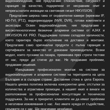
видеонаблюдение, ние предлагаме спокойствие, сигурност и
гаранция за качество, подкрепени от несравним опит и
непрекъснатите иновации на световния гигант HIKVISION.
Предлагаме широка гама от охранителни камери (мрежови IP,
HD-TVI, PTZ), видеорекордери (NVR, DVR), готови комплекти и
аксесоари. Освен видеонаблюдение, ние предлагаме и
високотехнологични безжични алармени системи от AJAX и
HIKVISION AX PRO. Поддържаме големи складови наличности,
което гарантира бързо изпълнение на доставки и монтажи.
Предлагаме само оригинални продукти с пълна гаранция и
сертификати за качество от доказани производители. Всеки
модел, които пускаме на пазара, преминава през строги тестове
от нас, преди да стигне до вас. Не продаваме проблеми,
продаваме решения.
Извършваме професионален монтаж на системи за
видеонаблюдение и алармени системи на територията на цяла
България и в съседни страни. Доставяме стока в цяла Европа.
Нашата ценова политика включва конкурентни цени, отстъпки за
количества и атрактивни промоции, а нашият екип е винаги на
разположение за професионални консултации и техническа
поддръжка. За нас е приоритет, клиентите ни да нямат проблеми
и негативни изживявания с нас. Ако имате нужда от съдействие,
свържете се с нас. Ще реагираме незабавно.