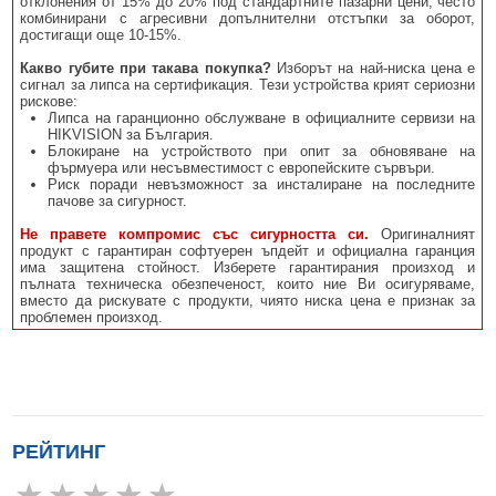
отклонения от 15% до 20% под стандартните пазарни цени, често
комбинирани с агресивни допълнителни отстъпки за оборот,
достигащи още 10-15%.
Какво губите при такава покупка?
Изборът на най-ниска цена е
сигнал за липса на сертификация. Тези устройства крият сериозни
рискове:
Липса на гаранционно обслужване в официалните сервизи на
HIKVISION за България.
Блокиране на устройството при опит за обновяване на
фърмуера или несъвместимост с европейските сървъри.
Риск поради невъзможност за инсталиране на последните
пачове за сигурност.
Не правете компромис със сигурността си.
Оригиналният
продукт с гарантиран софтуерен ъпдейт и официална гаранция
има защитена стойност. Изберете гарантирания произход и
пълната техническа обезпеченост, които ние Ви осигуряваме,
вместо да рискувате с продукти, чиято ниска цена е признак за
проблемен произход.
РЕЙТИНГ