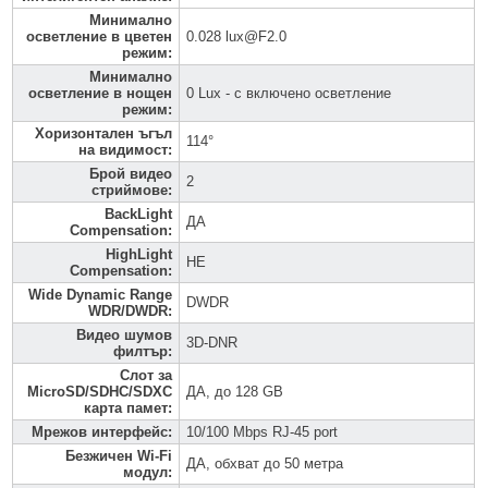
Минимално
осветление в цветен
0.028 lux@F2.0
режим
:
Минимално
осветление в нощен
0 Lux - с включено осветление
режим
:
Хоризонтален ъгъл
114°
на видимост
:
Брой видео
2
стриймове
:
BackLight
ДА
Compensation
:
HighLight
НЕ
Compensation
:
Wide Dynamic Range
DWDR
WDR/DWDR
:
Видео шумов
3D-DNR
филтър
:
Слот за
MicroSD/SDHC/SDXC
ДА, до 128 GB
карта памет
:
Мрежов интерфейс
:
10/100 Mbps RJ-45 port
Безжичен Wi-Fi
ДА, обхват до 50 метра
модул
: