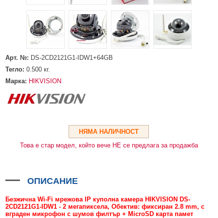
HDMI КАБЕЛИ
МЕТАЛНИ КУТИИ ЗА ЗАХРАНВАНИЯ
POE ИНЖЕКТОРИ
ВИДЕО УДЪЛЖИТЕЛИ, МОДУЛАТОРИ И ДИСТРИБУТОРИ
ГЪВКАВИ ГОФРИРАНИ ТРЪБИ
POE УДЪЛЖИТЕЛИ И POE СПЛИТЕРИ
МИКРОФОНИ И ГОВОРИТЕЛИ ЗА ВИДЕОНАБЛЮДЕНИЕ
УПРАВЛЕНИЯ ЗА ВЪРТЯЩИ КАМЕРИ
ГРЪМОЗАЩИТИ
Арт. №:
DS-2CD2121G1-IDW1+64GB
Тегло:
ОБЕКТИВИ ЗА ОХРАНИТЕЛНИ КАМЕРИ
0.500
кг.
Марка:
HIKVISION
КОНЕКТОРИ
ПВЦ КУТИИ
МЕТАЛНИ ТАБЛА
НЯМА НАЛИЧНОСТ
БЕЗЖИЧНИ МИШКИ И ЕЛЕКТРИЧЕСКИ РАЗКЛОНИТЕЛИ
Това е стар модел, който вече НЕ се предлага за продажба
МЕДИА КОНВЕРТОРИ И SFP МОДУЛИ
БЕЗЖИЧНИ АЛАРМЕНИ СИСТЕМИ AJAX
ОПИСАНИЕ
БЕЗЖИЧНИ АЛАРМЕНИ ПАНЕЛИ (ХЪБ) AJAX
БЕЗЖИЧНИ АЛАРМЕНИ СИСТЕМИ HIKVISION AX PRO
Безжична Wi-Fi мрежова IP куполна камера HIKVISION DS-
БЕЗЖИЧНИ РАЗШИРИТЕЛИ НА ОБХВАТ AJAX
БЕЗЖИЧНИ ПАНЕЛИ HIKVISION AX PRO
КОМУНИКАЦИОННИ ШКАФОВЕ
2CD2121G1-IDW1 - 2 мегапиксела, Обектив: фиксиран 2.8 mm, с
вграден микрофон с шумов филтър + MicroSD карта памет