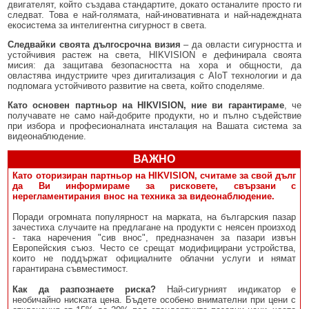
двигателят, който създава стандартите, докато останалите просто ги
следват. Това е най-голямата, най-иновативната и най-надеждната
екосистема за интелигентна сигурност в света.
Следвайки своята дългосрочна визия
– да овласти сигурността и
устойчивия растеж на света, HIKVISION е дефинирала своята
мисия: да защитава безопасността на хора и общности, да
овластява индустриите чрез дигитализация с AIoT технологии и да
подпомага устойчивото развитие на света, който споделяме.
Като основен партньор на HIKVISION, ние ви гарантираме
, че
получавате не само най-добрите продукти, но и пълно съдействие
при избора и професионалната инсталация на Вашата система за
видеонаблюдение.
ВАЖНО
Като оторизиран партньор на HIKVISION, считаме за свой дълг
да Ви информираме за рисковете, свързани с
нерегламентирания внос на техника за видеонаблюдение.
Поради огромната популярност на марката, на българския пазар
зачестиха случаите на предлагане на продукти с неясен произход
- така наречения "сив внос", предназначен за пазари извън
Европейския съюз. Често се срещат модифицирани устройства,
които не поддържат официалните облачни услуги и нямат
гарантирана съвместимост.
Как да разпознаете риска?
Най-сигурният индикатор е
необичайно ниската цена. Бъдете особено внимателни при цени с