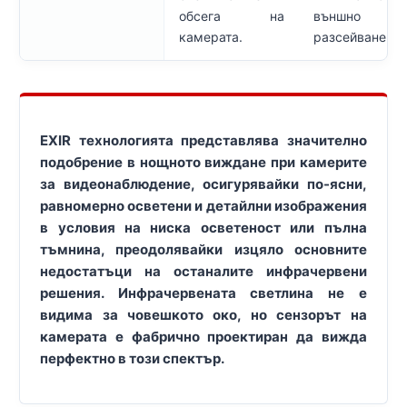
обсега на
външно
камерата.
разсейване.
EXIR технологията представлява значително
подобрение в нощното виждане при камерите
за видеонаблюдение, осигурявайки по-ясни,
равномерно осветени и детайлни изображения
в условия на ниска осветеност или пълна
тъмнина, преодолявайки изцяло основните
недостатъци на останалите инфрачервени
решения. Инфрачервената светлина не е
видима за човешкото око, но сензорът на
камерата е фабрично проектиран да вижда
перфектно в този спектър.