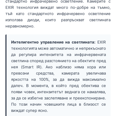
стандартно инфрачервено осветление. Камерите с
EXIR технология виждат много по-добре на тъмно,
тъй като стандартното инфрачервено осветление
използва диоди, които разпръскват светлината
неравномерно.
Интелигентно управление на светлината:
EXIR
технологията може автоматично и непрекъснато
да регулира интензитета на инфрачервената
светлина според разстоянието на обектите пред
нея (Smart IR). Ако наблизо няма хора или
превозни средства, камерата увеличава
яркостта на 100%, за да вижда максимално
далеч. В момента, в който пред обектива се
появи човек, интензитетът веднага се намалява,
за да се избегне заслепяване и преекспониране.
По този начин човешките лица в близост се
виждат супер ясно.