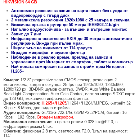
HIKVISION 64 GB
БЕЗЖИЧНИ ДЕТЕКТОРИ AJAX
БЕЗЖИЧНИ ДЕТЕКТОРИ ЗА HIKVISION AX PRO
ALFALINE, СТЕННИ/СТОЯЩИ, С ОТВАРЯЕМИ И ЗАКЛЮЧВАЩИ СЕ
АКСЕСОАРИ ЗА КОМУНИКАЦИОННИ ШКАФОВЕ
СТРАНИЦИ
Автономно решение за запис на карта памет без нужда от
БЕЗЖИЧНИ ДЕТЕКТОРИ ЗА ПОЖАР, ДИМ, ТОПЛИНА И ВЪГЛЕРОДЕН
БЕЗЖИЧНИ МОДУЛИ И АКСЕСОАРИ ЗА HIKVISION AX PRO
УПОТРЕБЯВАНА ТЕХНИКА
видеорекордер с твърд диск
ОКСИД
INTERLINE, СТОЯЩИ - НЕОТВАРЯЕМИ СТРАНИЦИ
2 мегапиксела резолюция 1920х1080 с 25 кадъра в секунда
КОМПЛЕКТИ БЕЗЖИЧНИ АЛАРМЕНИ СИСТЕМИ AX PRO
Безжична връзка с рутер до 50 метра IEEE802.11b/g/n
БЕЗЖИЧНИ КЛАВИАТУРИ AJAX
BETALINE, СТОЯЩИ С ОТВАРЯЕМИ И ЗАКЛЮЧВАЩИ СЕ СТРАНИЦИ
Напълно водоустойчива - за външен и вътрешен монтаж
Запис до 7 дни
Инфрачервено осветление EXIR до 30 метра с автоматично
БЕЗКОНТАКТНИ RFID КАРТИ И ЧИПОВЕ ЗА КЛАВИАТУРИ
регулиране. Вижда при пълен мрак.
Широк ъгъл на видимост от 114 градуса
БЕЗЖИЧНИ ДИСТАНЦИОННИ УПРАВЛЕНИЯ И БУТОНИ
Вграден микрофон и шумов филтър
Наблюдение в реално време, преглед на записи и
БЕЗЖИЧНИ СИРЕНИ AJAX
управление през Интернет от смартфон, таблет и компютър
Най-новата компресия на запис и стрийм през Интернет:
H.265+
МОДУЛИ ЗА СГРАДНА АВТОМАТИЗАЦИЯ AJAX
Камера:
1/2.8" progressive scan CMOS сензор, резолюция 2
мегапиксела, кадри в секунда: 25 fps при 1920x1080, 1280x960,
1280х720 px, 3D-DNR шумов филтър, DWDR, Auto White Balance,
BackLight Compensation, Auto Gain Control, слот за микро SDXC карта
до 128 GB, механичен инфрачервен филтър.
Видео компресия:
H.265+/H.265
/H.264+/H.264/MJPEG, битрейт 32
Kbps ~ 8 Mbps, два видео стрийма.
Аудио компресия:
G.711/G.722.1/G.726/MP2L2/PCM, битрейт 16
Kbps ~ 192 Kbps.
Вграден микрофон
.
Минимално осветление:
в цветен режим 0.028 lux@F2.0, в
инфрачервен режим 0 lux.
Обектив:
фиксиран 2.8 mm, светлосила F2.0, Ъгъл на видимост:
114°.