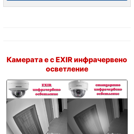
Камерата е с EXIR инфрачервено
осветление