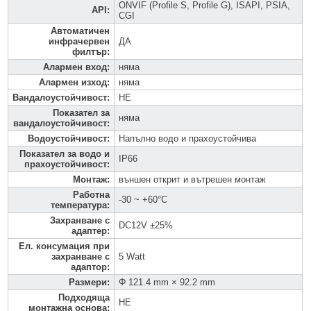
ONVIF (Profile S, Profile G), ISAPI, PSIA,
API
:
CGI
Автоматичен
инфрачервен
ДА
филтър
:
Алармен вход
:
няма
Алармен изход
:
няма
Вандалоустойчивост
:
НЕ
Показател за
няма
вандалоустойчивост
:
Водоустойчивост
:
Напълно водо и прахоустойчива
Показател за водо и
IP66
прахоустойчивост
:
Монтаж
:
външен открит и вътрешен монтаж
Работна
-30 ~ +60°C
температура
:
Захранване с
DC12V ±25%
адаптер
:
Ел. консумация при
захранване с
5 Watt
адаптор
:
Размери
:
Φ 121.4 mm × 92.2 mm
Подходяща
НЕ
монтажна основа
: