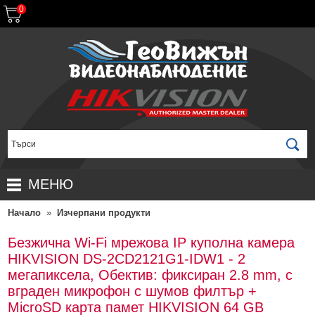
0
МЕНЮ
Начало
»
Изчерпани продукти
НАЧАЛО
ПРОДУКТИ
Безжична Wi-Fi мрежова IP куполна камера
HIKVISION DS-2CD2121G1-IDW1 - 2
ЗА ДИСТРИБУТОРИ
ПРОМОЦИИ
мегапиксела, Обектив: фиксиран 2.8 mm, с
ГАРАНЦИОННИ УСЛОВИЯ
НОВИ ПРОДУКТИ
вграден микрофон с шумов филтър +
MicroSD карта памет HIKVISION 64 GB
ДОСТАВКИ
КОМПЛЕКТИ ЗА ВИДЕОНАБЛЮДЕНИЕ