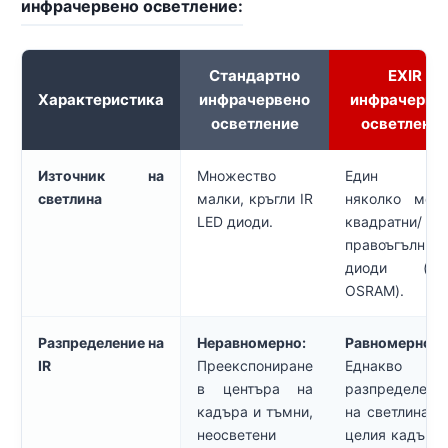
инфрачервено осветление:
Стандартно
EXIR
Характеристика
инфрачервено
инфрачерве
осветление
осветлени
Източник на
Множество
Един и
светлина
малки, кръгли IR
няколко мощ
LED диоди.
квадратни/
правоъгълни 
диоди (нап
OSRAM).
Разпределение на
Неравномерно:
Равномерно:
IR
Преекспониране
Еднакво
в центъра на
разпределени
кадъра и тъмни,
на светлината
неосветени
целия кадър, 