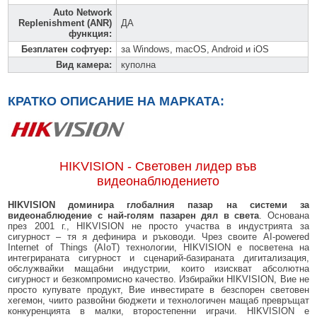
Auto Network
Replenishment (ANR)
ДА
функция
:
Безплатен софтуер
:
за Windows, macOS, Android и iOS
Вид камера
:
куполна
КРАТКО ОПИСАНИЕ НА МАРКАТА:
HIKVISION - Световен лидер във
видеонаблюдението
HIKVISION доминира глобалния пазар на системи за
видеонаблюдение с най-голям пазарен дял в света
. Основана
през 2001 г., HIKVISION не просто участва в индустрията за
сигурност – тя я дефинира и ръководи. Чрез своите AI-powered
Internet of Things (AIoT) технологии, HIKVISION е посветена на
интегрираната сигурност и сценарий-базираната дигитализация,
обслужвайки мащабни индустрии, които изискват абсолютна
сигурност и безкомпромисно качество. Избирайки HIKVISION, Вие не
просто купувате продукт, Вие инвестирате в безспорен световен
хегемон, чиито развойни бюджети и технологичен мащаб превръщат
конкуренцията в малки, второстепенни играчи. HIKVISION е