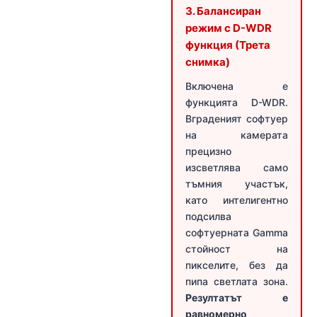
3. Балансиран
режим с D-WDR
функция (Трета
снимка)
Включена е
функцията D-WDR.
Вграденият софтуер
на камерата
прецизно
изсветлява само
тъмния участък,
като интелигентно
подсилва
софтуерната Gamma
стойност на
пикселите, без да
пипа светлата зона.
Резултатът е
равномерно