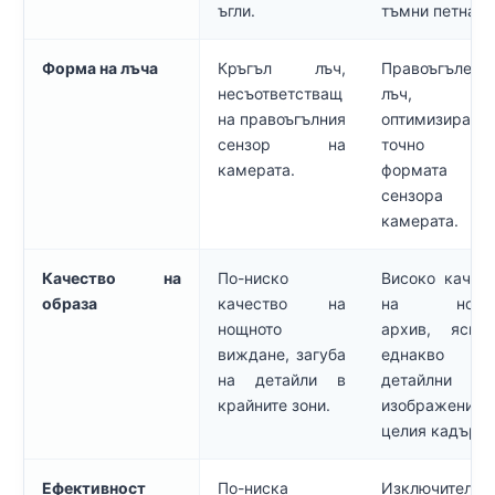
ъгли.
тъмни петна.
Форма на лъча
Кръгъл лъч,
Правоъгълен
несъответстващ
лъч,
на правоъгълния
оптимизиран
сензор на
точно 
камерата.
формата 
сензора 
камерата.
Качество на
По-ниско
Високо качес
образа
качество на
на нощн
нощното
архив, ясни
виждане, загуба
еднакво
на детайли в
детайлни
крайните зони.
изображения
целия кадър.
Ефективност
По-ниска
Изключително