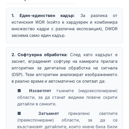
1. Един-единствен кадър:
За разлика от
истинския WDR (който е хардуерен и комбинира
множество кадри с различна експозиция), DWDR
заснема само един кадър.
2. Софтуерна обработка:
След като кадърът е
заснет, вграденият софтуер на камерата прилага
алгоритми за дигитална обработка на сигнала
(DSP). Тези алгоритми анализират изображението
в реално време и автоматично се опитват да:
■
Изсветлят
тъмните (недоекспонирани)
области, за да станат видими повече скрити
детайли в сенките.
■
Затъмнят
прекалено светлите
(преекспонирани) области, за да се
възстановят детайлите, които иначе биха били