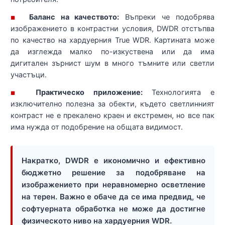
Баланс на качеството:
Въпреки че подобрява
■
изображението в контрастни условия, DWDR отстъпва
по качество на хардуерния True WDR. Картината може
да изглежда малко по-изкуствена или да има
дигитален зърнист шум в много тъмните или светли
участъци.
Практическо приложение:
Технологията е
■
изключително полезна за обекти, където светлинният
контраст не е прекалено краен и екстремен, но все пак
има нужда от подобрение на общата видимост.
Накратко, DWDR е икономично и ефективно
бюджетно решение за подобряване на
изображението при неравномерно осветление
на терен. Важно е обаче да се има предвид, че
софтуерната обработка не може да достигне
физическото ниво на хардуерния WDR.