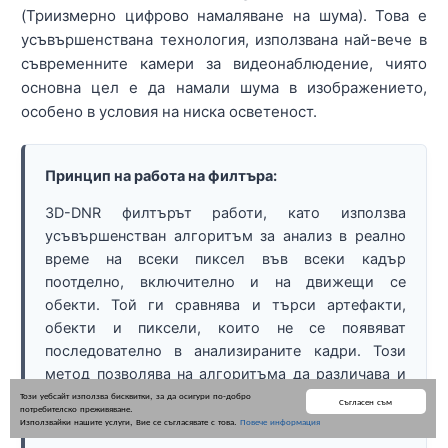
(Триизмерно цифрово намаляване на шума). Това е
усъвършенствана технология, използвана най-вече в
съвременните камери за видеонаблюдение, чиято
основна цел е да намали шума в изображението,
особено в условия на ниска осветеност.
Принцип на работа на филтъра:
3D-DNR филтърът работи, като използва
усъвършенстван алгоритъм за анализ в реално
време на всеки пиксел във всеки кадър
поотделно, включително и на движещи се
обекти. Той ги сравнява и търси артефакти,
обекти и пиксели, които не се появяват
последователно в анализираните кадри. Този
метод позволява на алгоритъма да различава и
изолира пиксели, представляващи шум, и да ги
Този уебсайт използва бисквитки, за да осигури по-добро
Съгласен съм
потребителско преживяване.
премахва от изображението.
Използвайки нашите услуги, Вие се съгласявате с това.
Повече информация