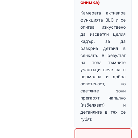
снимка)
Камерата активира
функцията BLC и се
опитва изкуствено
да изсветли целия
кадър, за да
разкрие детайл в
сянката. В резултат
на това тъмните
участъци вече са с
нормална и добра
осветеност, но
светлите зони
прегарят напълно
(избеляват) и
детайлите в тях се
губят.