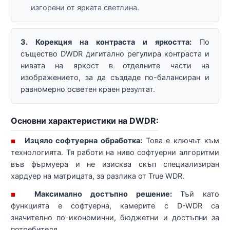
изгорени от ярката светлина.
3. Корекция на контраста и яркостта:
По
същество DWDR дигитално регулира контраста и
нивата на яркост в отделните части на
изображението, за да създаде по-балансиран и
равномерно осветен краен резултат.
Основни характеристики на DWDR:
Изцяло софтуерна обработка:
Това е ключът към
■
технологията. Тя работи на ниво софтуерни алгоритми
във фърмуера и не изисква скъп специализиран
хардуер на матрицата, за разлика от True WDR.
Максимално достъпно решение:
Тъй като
■
функцията е софтуерна, камерите с D-WDR са
значително по-икономични, бюджетни и достъпни за
потребителя.