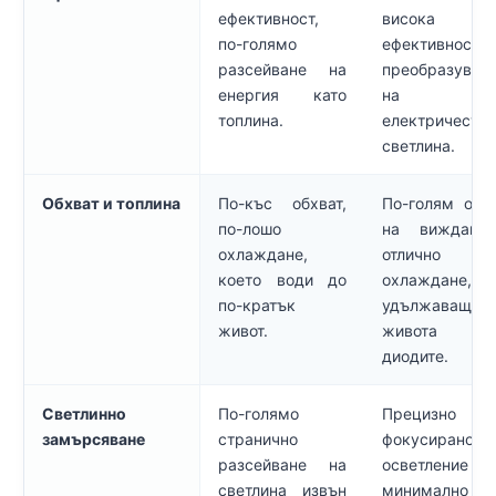
ефективност,
висока
по-голямо
ефективност
разсейване на
преобразуван
енергия като
на
топлина.
електричеств
светлина.
Обхват и топлина
По-къс обхват,
По-голям обх
по-лошо
на виждане
охлаждане,
отлично
което води до
охлаждане,
по-кратък
удължаващо
живот.
живота 
диодите.
Светлинно
По-голямо
Прецизно
замърсяване
странично
фокусирано
разсейване на
осветление
светлина извън
минимално