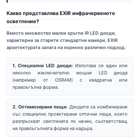
Какво представлява EXIR инфрачервеното
осветление?
Вместо множество малки кръгли IR LED диоди,
характерни за старите стандартни камери, EXIR
архитектурата залага на коренно различен подход:
1. Специални LED диоди:
Използва се един или
няколко изключително мощни LED диода
(например от OSRAM) с квадратна или
правоъгълна форма.
2. Оптимизирани лещи:
Диодите са комбинирани
със специално проектирани оптични лещи, които
разпръскват светлината по начин, съответстващ
на правоъгълната форма на кадъра.