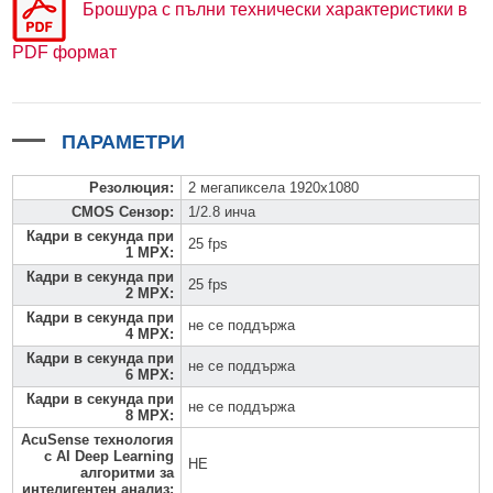
Брошура с пълни технически характеристики в
PDF формат
ПАРАМЕТРИ
Резолюция
:
2 мегапиксела 1920x1080
CMOS Сензор
:
1/2.8 инча
Кадри в секунда при
25 fps
1 MPX
:
Кадри в секунда при
25 fps
2 MPX
:
Кадри в секунда при
не се поддържа
4 MPX
:
Кадри в секунда при
не се поддържа
6 MPX
:
Кадри в секунда при
не се поддържа
8 MPX
:
AcuSense технология
с AI Deep Learning
НЕ
алгоритми за
интелигентен анализ
: