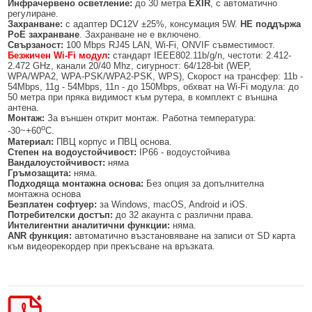
Инфрачервено осветление:
до 30 метра
EXIR
, с автоматично
регулиране.
Захранване:
с адаптер DC12V ±25%, консумация 5W.
НЕ поддържа
PoE захранване
. Захранване не е включено.
Свързаност:
100 Mbps RJ45 LAN, Wi-Fi, ONVIF съвместимост.
Безжичен Wi-Fi модул
:
стандарт IEEE802.11b/g/n, честоти: 2.412-
2.472 GHz, канали 20/40 Mhz, сигурност: 64/128-bit (WEP,
WPA/WPA2, WPA-PSK/WPA2-PSK, WPS), Скорост на трансфер: 11b -
54Mbps, 11g - 54Mbps, 11n - до 150Mbps, обхват на Wi-Fi модула: до
50 метра при пряка видимост към рутера, в комплект с външна
антена.
Монтаж:
За външен открит монтаж. Работна температура:
о
-30~+60
C.
Материал:
ПВЦ корпус и ПВЦ основа.
Степен на водоустойчивост:
IP66 - водоустойчива
Вандалоустойчивост:
няма
Гръмозащита:
няма.
Подходяща монтажна основа:
Без опция за допълнителна
монтажна основа
Безплатен софтуер:
за Windows, macOS, Android и iOS.
Потребителски достъп:
до 32 акаунта с различни права.
Интелигентни аналитични функции:
няма.
ANR функция:
автоматично възстановяване на записи от SD карта
към видеорекордер при прекъсване на връзката.