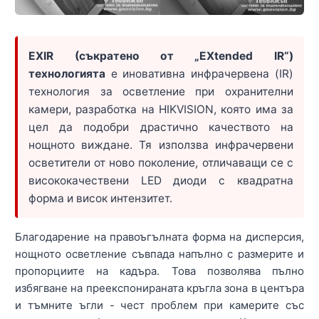
EXIR (съкратено от „EXtended IR“)
технологията
е иновативна инфрачервена (IR)
технология за осветление при охранителни
камери, разработка на HIKVISION, която има за
цел да подобри драстично качеството на
нощното виждане. Тя използва инфрачервени
осветители от ново поколение, отличаващи се с
висококачествени LED диоди с квадратна
форма и висок интензитет.
Благодарение на правоъгълната форма на дисперсия,
нощното осветление съвпада напълно с размерите и
пропорциите на кадъра. Това позволява пълно
избягване на преекспонираната кръгла зона в центъра
и тъмните ъгли - чест проблем при камерите със