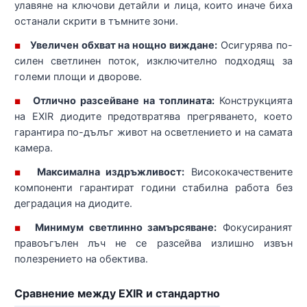
улавяне на ключови детайли и лица, които иначе биха
останали скрити в тъмните зони.
Увеличен обхват на нощно виждане:
Осигурява по-
■
силен светлинен поток, изключително подходящ за
големи площи и дворове.
Отлично разсейване на топлината:
Конструкцията
■
на EXIR диодите предотвратява прегряването, което
гарантира по-дълъг живот на осветлението и на самата
камера.
Максимална издръжливост:
Висококачествените
■
компоненти гарантират години стабилна работа без
деградация на диодите.
Минимум светлинно замърсяване:
Фокусираният
■
правоъгълен лъч не се разсейва излишно извън
полезрението на обектива.
Сравнение между EXIR и стандартно