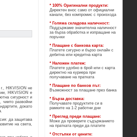
* 100% Оригинални продукти:
Директен внос само от официални
канали, без компромис с произхода
* Голяма складова наличност:
Поддържаме значителна наличност
за бърза обработка и изпращане на
поръчки
* Плащане с банкова карта:
Платете сигурно и бързо онлайн с
дебитна или кредитна карта
* Наложен платеж:
Платете удобно в брой или с карта
директно на куриера при
получаване на пратката
* Плащане по банков път:
 г., HIKVISION не
Възможност за плащане през банка
гии, HIKVISION е
ютна сигурност и
* Бърза доставка:
, чиито развойни
Получавате продуктите си в
ндартите, докато
рамките на 1-2 работни дни
а.
* Преглед преди плащане:
сия: да защитава
Може да проверите съдържанието
звитие на света,
на пратката преди да платите
* Отстъпки от цените: