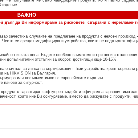
ме
, че получавате не само най-добрите продукти, но и пълно съдейст
блюдение.
ВАЖНО
ой дълг да Ви информираме за рисковете, свързани с нерегламент
азар зачестиха случаите на предлагане на продукти с неясен произход -
з. Често се срещат модифицирани устройства, които не поддържат офиц
ичайно ниската цена. Бъдете особено внимателни при цени с отклонени
ивни допълнителни отстъпки за оборот, достигащи още 10-15%.
на е сигнал за липса на сертификация. Тези устройства крият сериозни 
зи на HIKVISION за България.
фърмуера или несъвместимост с европейските сървъри.
е пачове за сигурност.
продукт с гарантиран софтуерен ъпдейт и официална гаранция има защ
еченост, които ние Ви осигуряваме, вместо да рискувате с продукти, чи