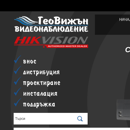
НАЧА
внос
дистрибуция
проектиране
инсталация
поддръжка