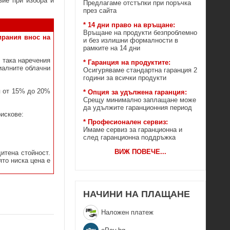
вие при избора и
Предлагаме отстъпки при поръчка
през сайта
* 14 дни право на връщане:
Връщане на продукти безпроблемно
ирания внос на
и без излишни формалности в
рамките на 14 дни
 така наречения
* Гаранция на продуктите:
иалните облачни
Осигуряваме стандартна гаранция 2
години за всички продукти
я от 15% до 20%
* Опция за удължена гаранция:
Срещу минимално заплащане може
да удължите гаранционния период
рискове:
* Професионален сервиз:
Имаме сервиз за гаранционна и
след гаранционна поддръжка
ВИЖ ПОВЕЧЕ
...
итена стойност.
ято ниска цена е
НАЧИНИ НА ПЛАЩАНЕ
Наложен платеж