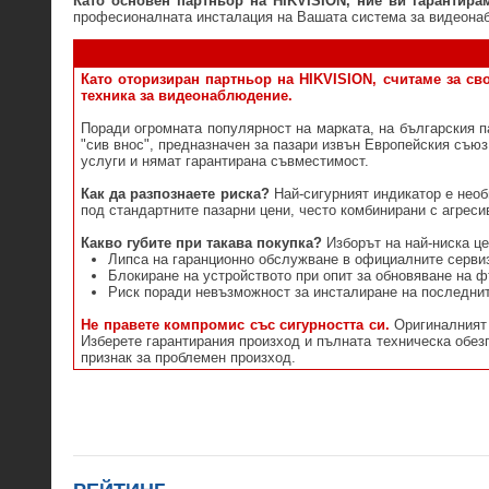
Като основен партньор на HIKVISION, ние ви гарантира
професионалната инсталация на Вашата система за видеона
Като оторизиран партньор на HIKVISION, считаме за св
техника за видеонаблюдение.
Поради огромната популярност на марката, на българския п
"сив внос", предназначен за пазари извън Европейския съю
услуги и нямат гарантирана съвместимост.
Как да разпознаете риска?
Най-сигурният индикатор е необ
под стандартните пазарни цени, често комбинирани с агрес
Какво губите при такава покупка?
Изборът на най-ниска це
Липса на гаранционно обслужване в официалните серви
Блокиране на устройството при опит за обновяване на 
Риск поради невъзможност за инсталиране на последнит
Не правете компромис със сигурността си.
Оригиналният 
Изберете гарантирания произход и пълната техническа обезп
признак за проблемен произход.