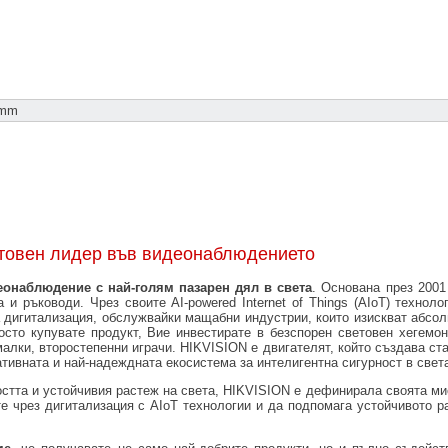
 mm
етовен лидер във видеонаблюдението
еонаблюдение с най-голям пазарен дял в света
. Основана през 2001
 и ръководи. Чрез своите AI-powered Internet of Things (AIoT) техноло
а дигитализация, обслужвайки мащабни индустрии, които изискват абсол
сто купувате продукт, Вие инвестирате в безспорен световен хегемон
лки, второстепенни играчи. HIKVISION е двигателят, който създава ста
ативната и най-надеждната екосистема за интелигентна сигурност в свет
остта и устойчивия растеж на света, HIKVISION е дефинирала своята ми
е чрез дигитализация с AIoT технологии и да подпомага устойчивото ра