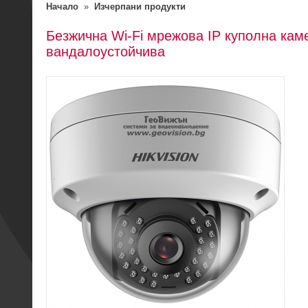
Начало
»
Изчерпани продукти
Безжична Wi-Fi мрежова IP куполна ка
вандалоустойчива