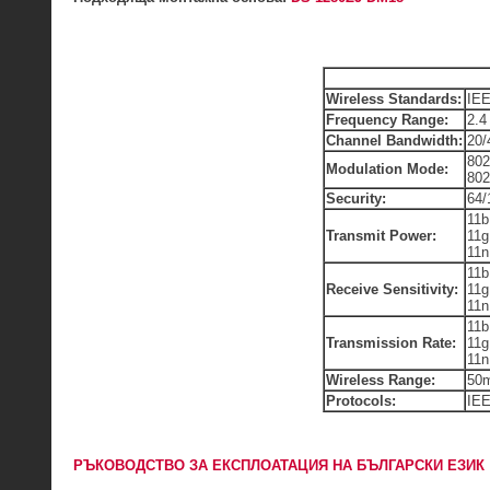
Wireless Standards:
IEE
Frequency Range:
2.4
Channel Bandwidth:
20/
80
Modulation Mode:
802
Security:
64
11b
Transmit Power:
11g
11n
11b
Receive Sensitivity:
11g
11n
11b
Transmission Rate:
11g
11n
Wireless Range:
50m
Protocols:
IEE
РЪКОВОДСТВО ЗА ЕКСПЛОАТАЦИЯ НА БЪЛГАРСКИ ЕЗИК