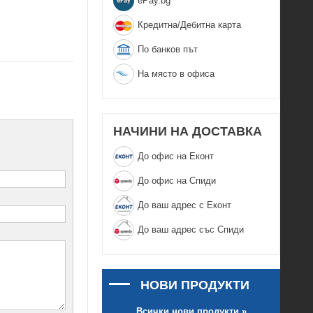
еPay.bg
Кредитна/Дебитна карта
По банков път
На място в офиса
НАЧИНИ НА ДОСТАВКА
До офис на Еконт
До офис на Спиди
До ваш адрес с Еконт
До ваш адрес със Спиди
НОВИ ПРОДУКТИ
Всички нови продукти »