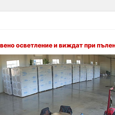
вено осветление и виждат при пъле