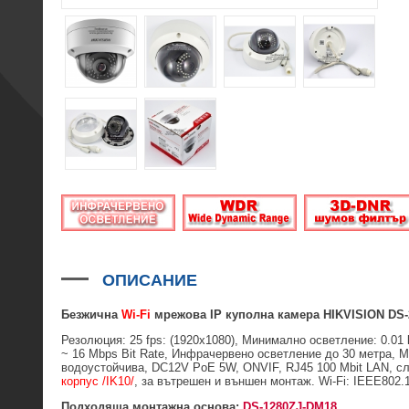
ОПИСАНИЕ
Безжична
Wi-Fi
мрежова IP куполна камера HIKVISION DS-
Резолюция: 25 fps: (1920x1080), Минимално осветление: 0.01
~ 16 Mbps Bit Rate, Инфрачервено осветление до 30 метра
водоустойчива, DC12V PoE 5W, ONVIF, RJ45 100 Mbit LAN, с
корпус /IK10/
, за вътрешен и външен монтаж. Wi-Fi: IEEE802.
Подходяща монтажна основа:
DS-1280ZJ-DM18