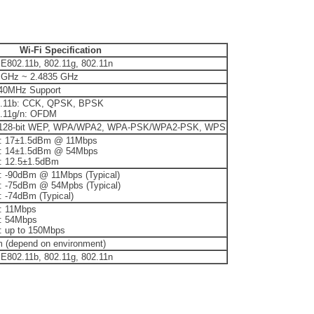
Wi-Fi Specification
E802.11b, 802.11g, 802.11n
 GHz ~ 2.4835 GHz
40MHz Support
2.11b: CCK, QPSK, BPSK
.11g/n: OFDM
/128-bit WEP, WPA/WPA2, WPA-PSK/WPA2-PSK, WPS
: 17±1.5dBm @ 11Mbps
: 14±1.5dBm @ 54Mbps
: 12.5±1.5dBm
: -90dBm @ 11Mbps (Typical)
: -75dBm @ 54Mpbs (Typical)
: -74dBm (Typical)
: 11Mbps
: 54Mbps
: up to 150Mbps
 (depend on environment)
E802.11b, 802.11g, 802.11n