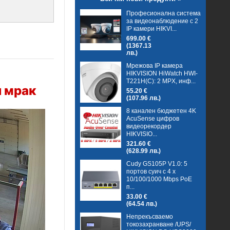
Професионална система
за видеонаблюдение с 2
IP камери HIKVI...
699.00 €
(1367.13
лв.)
Мрежова IP камера
HIKVISION HiWatch HWI-
T221H(C): 2 MPX, инф...
н мрак
55.20 €
(107.96 лв.)
8 канален бюджетен 4K
AcuSense цифров
видеорекордер
HIKVISIO...
321.60 €
(628.99 лв.)
Cudy GS105P V1.0: 5
портов суич с 4 x
10/100/1000 Mbps PoE
п...
33.00 €
(64.54 лв.)
Непрекъсваемо
токозахранване /UPS/