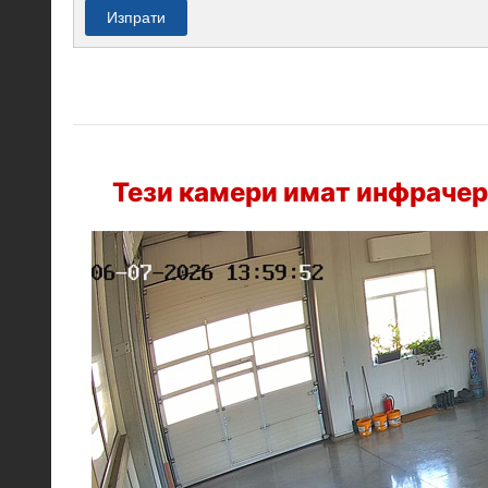
Изпрати
Тези камери имат инфрачер