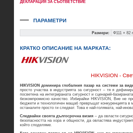
ДЕКЛАРАЦИЯ ЗА СЪОТВЕТСТВИЕ
ПАРАМЕТРИ
Размери
:
Φ111 × 82
КРАТКО ОПИСАНИЕ НА МАРКАТА:
HIKVISION - Св
HIKVISION доминира глобалния пазар на системи за вид
просто участва в индустрията за сигурност – тя я дефинира
посветена на интегрираната сигурност и сценарий-базиранат
безкомпромисно качество. Избирайки HIKVISION, Вие не про
бюджети и технологичен мащаб превръщат конкуренцията в ма
останалите просто ги следват. Това е най-голямата, най-инов
Следвайки своята дългосрочна визия
– да овласти сигурн
безопасността на хора и общности, да овластява индустриит
който споделяме.