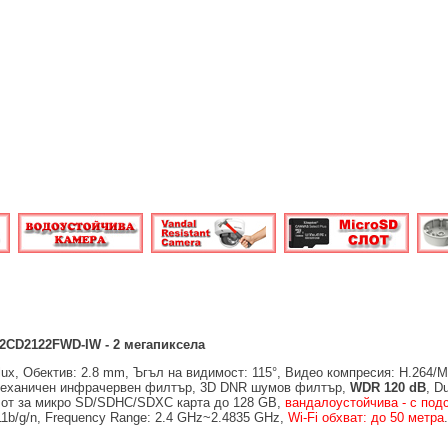
2CD2122FWD-IW - 2 мегапиксела
 lux, Обектив: 2.8 mm, Ъгъл на видимост: 115°, Видео компресия: H.264/
, Механичен инфрачервен филтър, 3D DNR шумов филтър,
WDR 120 dB
, D
лот за микро SD/SDHC/SDXC карта до 128 GB,
вандалоустойчива - с под
11b/g/n, Frequency Range: 2.4 GHz~2.4835 GHz,
Wi-Fi обхват: до 50 метра
.