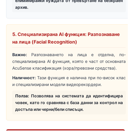
елиминирайки нуждата от превъртане на безкраен
архив.
5. Специализирана AI функция: Разпознаване
на лица (Facial Recognition)
Важно:
Разпознаването на лица е отделна, по-
специализирана AI функция, която е част от основната
AcuSense класификация (хора/превозни средства).
Наличност:
Тази функция е налична при по-висок клас
и специализирани модели видеорекордери.
Полза:
Позволява на системата да идентифицира
човек, като го сравнява с база данни за контрол на
достъпа или черни/бели списъци.