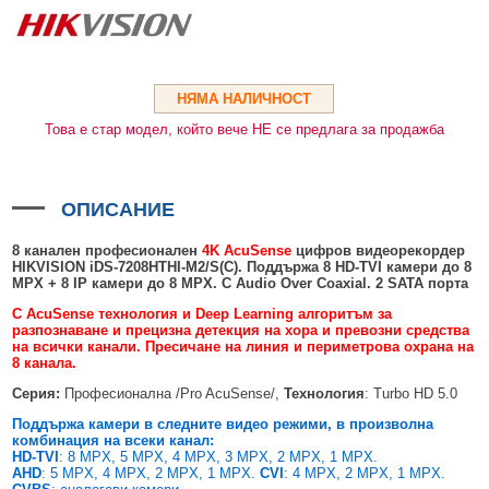
HDMI КАБЕЛИ
МЕТАЛНИ КУТИИ ЗА ЗАХРАНВАНИЯ
POE ИНЖЕКТОРИ
ВИДЕО УДЪЛЖИТЕЛИ, МОДУЛАТОРИ И ДИСТРИБУТОРИ
ГЪВКАВИ ГОФРИРАНИ ТРЪБИ
POE УДЪЛЖИТЕЛИ И POE СПЛИТЕРИ
МИКРОФОНИ И ГОВОРИТЕЛИ ЗА ВИДЕОНАБЛЮДЕНИЕ
УПРАВЛЕНИЯ ЗА ВЪРТЯЩИ КАМЕРИ
НЯМА НАЛИЧНОСТ
ГРЪМОЗАЩИТИ
Това е стар модел, който вече НЕ се предлага за продажба
ОБЕКТИВИ ЗА ОХРАНИТЕЛНИ КАМЕРИ
КОНЕКТОРИ
ОПИСАНИЕ
ПВЦ КУТИИ
8 канален професионален
4K
AcuSense
цифров видеорекордер
HIKVISION iDS-7208H
T
HI-M2/S
(C).
Поддържа 8
HD-TVI
камери до 8
МЕТАЛНИ ТАБЛА
MPX
+
8
IP
камери до 8
MPX
. С Audio Over Coaxial. 2
SATA
порта
БЕЗЖИЧНИ МИШКИ И ЕЛЕКТРИЧЕСКИ РАЗКЛОНИТЕЛИ
С
AcuSense
технология и Deep Learning алгоритъм за
разпознаване и прецизна детекция на хора и превозни средства
МЕДИА КОНВЕРТОРИ И SFP МОДУЛИ
на всички канали. Пресичане на линия и периметрова охрана на
8 канала.
БЕЗЖИЧНИ АЛАРМЕНИ СИСТЕМИ AJAX
Серия:
Професионална /Pro AcuSense/,
Технология
: Turbo HD 5.0
БЕЗЖИЧНИ АЛАРМЕНИ ПАНЕЛИ (ХЪБ) AJAX
БЕЗЖИЧНИ АЛАРМЕНИ СИСТЕМИ HIKVISION AX PRO
Поддържа камери в следните видео режими, в произволна
комбинация на всеки канал:
HD-TVI
: 8 MPX, 5 MPX, 4 MPX, 3 MPX, 2 MPX, 1 MPX.
БЕЗЖИЧНИ РАЗШИРИТЕЛИ НА ОБХВАТ AJAX
БЕЗЖИЧНИ ПАНЕЛИ HIKVISION AX PRO
КОМУНИКАЦИОННИ ШКАФОВЕ
AHD
: 5 MPX, 4 MPX, 2 MPX, 1 MPX.
CVI
: 4 MPX, 2 MPX, 1 MPX.