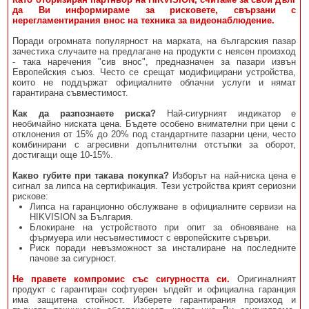
да Ви информираме за рисковете, свързани с
нерегламентирания внос на техника за видеонаблюдение.
Поради огромната популярност на марката, на българския пазар
зачестиха случаите на предлагане на продукти с неясен произход
- така наречения "сив внос", предназначен за пазари извън
Европейския съюз. Често се срещат модифицирани устройства,
които не поддържат официалните облачни услуги и нямат
гарантирана съвместимост.
Как да разпознаете риска?
Най-сигурният индикатор е
необичайно ниската цена. Бъдете особено внимателни при цени с
отклонения от 15% до 20% под стандартните пазарни цени, често
комбинирани с агресивни допълнителни отстъпки за оборот,
достигащи още 10-15%.
Какво губите при такава покупка?
Изборът на най-ниска цена е
сигнал за липса на сертификация. Тези устройства крият сериозни
рискове:
Липса на гаранционно обслужване в официалните сервизи на
HIKVISION за България.
Блокиране на устройството при опит за обновяване на
фърмуера или несъвместимост с европейските сървъри.
Риск поради невъзможност за инсталиране на последните
пачове за сигурност.
Не правете компромис със сигурността си.
Оригиналният
продукт с гарантиран софтуерен ъпдейт и официална гаранция
има защитена стойност. Изберете гарантирания произход и