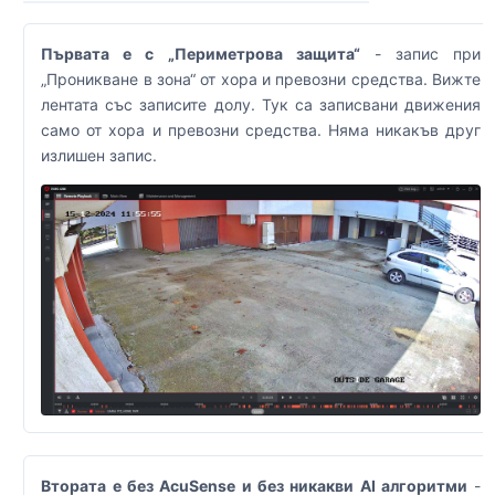
Първата е с „Периметрова защита“
- запис при
„Проникване в зона“ от хора и превозни средства. Вижте
лентата със записите долу. Тук са записвани движения
само от хора и превозни средства. Няма никакъв друг
излишен запис.
Втората е без AcuSense и без никакви AI алгоритми
-