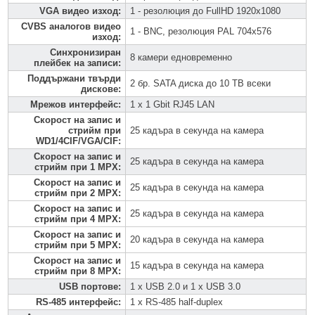
VGA видео изход
:
1 - резолюция до FullHD 1920x1080
CVBS аналогов видео
1 - BNC, резолюция PAL 704x576
изход
:
Синхронизиран
8 камери едновременно
плейбек на записи
:
Поддържани твърди
2 бр. SATA диска до 10 TB всеки
дискове
:
Мрежов интерфейс
:
1 x 1 Gbit RJ45 LAN
Скорост на запис и
стрийм при
25 кадъра в секунда на камера
WD1/4CIF/VGA/CIF
:
Скорост на запис и
25 кадъра в секунда на камера
стрийм при 1 MPX
:
Скорост на запис и
25 кадъра в секунда на камера
стрийм при 2 MPX
:
Скорост на запис и
25 кадъра в секунда на камера
стрийм при 4 MPX
:
Скорост на запис и
20 кадъра в секунда на камера
стрийм при 5 MPX
:
Скорост на запис и
15 кадъра в секунда на камера
стрийм при 8 MPX
:
USB портове
:
1 x USB 2.0 и 1 x USB 3.0
RS-485 интерфейс
:
1 x RS-485 half-duplex