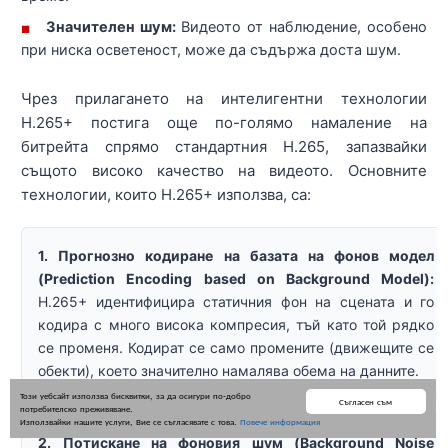
Значителен шум:
Видеото от наблюдение, особено
■
при ниска осветеност, може да съдържа доста шум.
Чрез прилагането на интелигентни технологии
H.265+ постига още по-голямо намаление на
битрейта спрямо стандартния H.265, запазвайки
същото високо качество на видеото. Основните
технологии, които H.265+ използва, са:
1. Прогнозно кодиране на базата на фонов модел
(Prediction Encoding based on Background Model):
H.265+ идентифицира статичния фон на сцената и го
кодира с много висока компресия, тъй като той рядко
се променя. Кодират се само промените (движещите се
обекти), което значително намалява обема на данните.
Този уебсайт използва бисквитки, за да осигури по-добро
Съгласен съм
потребителско преживяване.
Използвайки нашите услуги, Вие се съгласявате с това.
Повече информация
2. Потискане на фоновия шум (Background Noise