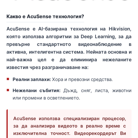
Какво е AcuSense технология?
AcuSense е AI-базирана технология на Hikvision,
която използва алгоритми за Deep Learning, за да
превърне стандартното видеонаблюдение в
активна, интелигентна система. Нейната основна и
най-важна цел е да елиминира нежеланите
известия чрез разграничаване на:
Реални заплахи:
Хора и превозни средства.
Нежелани събития:
Дъжд, сняг, листа, животни
или промени в осветлението.
AcuSense използва специализиран процесор,
за да анализира видеото в реално време с
изключителна точност. Видеорекордерът Ви