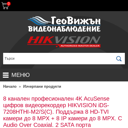
0
МЕНЮ
Начало
»
Изчерпани продукти
НАЧАЛО
ПРОДУКТИ
8 канален професионален 4K AcuSense
цифров видеорекордер HIKVISION iDS-
ЗА ДИСТРИБУТОРИ
ПРОМОЦИИ
7208HTHI-M2/S(C). Поддържа 8 HD-TVI
ГАРАНЦИОННИ УСЛОВИЯ
НОВИ ПРОДУКТИ
камери до 8 MPX + 8 IP камери до 8 MPX. С
Audio Over Coaxial. 2 SATA порта
ДОСТАВКИ
КОМПЛЕКТИ ЗА ВИДЕОНАБЛЮДЕНИЕ