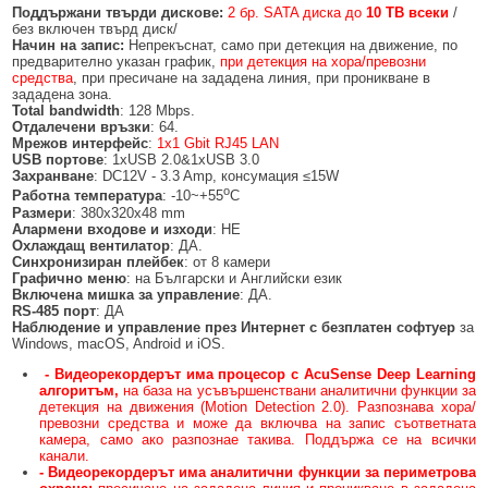
Поддържани твърди дискове:
2 бр. SATA диска до
10 TB всеки
/
без включен твърд диск/
Начин на запис:
Непрекъснат, само при детекция на движение, по
предварително указан график,
при детекция на хора/превозни
средства
, при пресичане на зададена линия, при проникване в
зададена зона.
Total bandwidth
: 128 Mbps.
Отдалечени връзки
: 64.
Мрежов интерфейс
:
1x1 Gbit RJ45 LAN
USB портове
: 1xUSB 2.0&1xUSB 3.0
Захранване
: DC12V - 3.3 Amp, консумация ≤15W
о
Работна температура
: -10~+55
C
Размери
: 380x320x48 mm
Алармени входове и изходи
: НЕ
Охлаждащ вентилатор
: ДА.
Синхронизиран плейбек
: от 8 камери
Графично меню
: на Български и Английски език
Включена мишка за управление
: ДА.
RS-485
порт
: ДА
Наблюдение и управление през Интернет с безплатен софтуер
за
Windows, macOS, Android и iOS.
- Видеорекордерът има процесор с AcuSense Deep Learning
алгоритъм,
на база на усъвършенствани аналитични функции за
детекция на движения (Motion Detection 2.0). Разпознава хора/
превозни средства и може да включва на запис съответната
камера, само ако разпознае такива. Поддържа се на всички
канали.
- Видеорекордерът има аналитични функции за периметрова