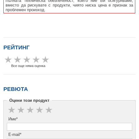
пълната техническа обезпеченост, които ние Ви осигуряваме,
вместо да рискувате с продукти, чиято ниска цена е признак за
проблемен произход.
РЕЙТИНГ
Все още няма оценка
РЕВЮТА
Оцени този продукт
Име*
E-mail*