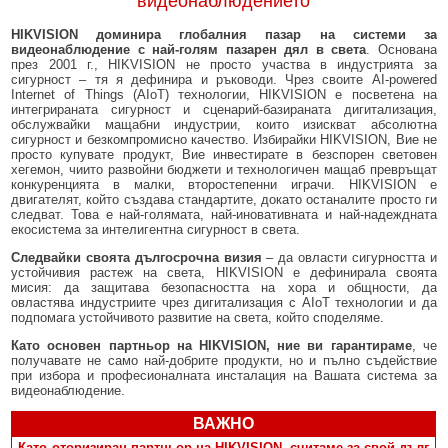
видеонаблюдението
HIKVISION доминира глобалния пазар на системи за
видеонаблюдение с най-голям пазарен дял в света
. Основана
през 2001 г., HIKVISION не просто участва в индустрията за
сигурност – тя я дефинира и ръководи. Чрез своите AI-powered
Internet of Things (AIoT) технологии, HIKVISION е посветена на
интегрираната сигурност и сценарий-базираната дигитализация,
обслужвайки мащабни индустрии, които изискват абсолютна
сигурност и безкомпромисно качество. Избирайки HIKVISION, Вие не
просто купувате продукт, Вие инвестирате в безспорен световен
хегемон, чиито развойни бюджети и технологичен мащаб превръщат
конкуренцията в малки, второстепенни играчи. HIKVISION е
двигателят, който създава стандартите, докато останалите просто ги
следват. Това е най-голямата, най-иновативната и най-надеждната
екосистема за интелигентна сигурност в света.
Следвайки своята дългосрочна визия
– да овласти сигурността и
устойчивия растеж на света, HIKVISION е дефинирала своята
мисия: да защитава безопасността на хора и общности, да
овластява индустриите чрез дигитализация с AIoT технологии и да
подпомага устойчивото развитие на света, който споделяме.
Като основен партньор на HIKVISION, ние ви гарантираме
, че
получавате не само най-добрите продукти, но и пълно съдействие
при избора и професионалната инсталация на Вашата система за
видеонаблюдение.
ВАЖНО
Като оторизиран партньор на HIKVISION, считаме за свой дълг