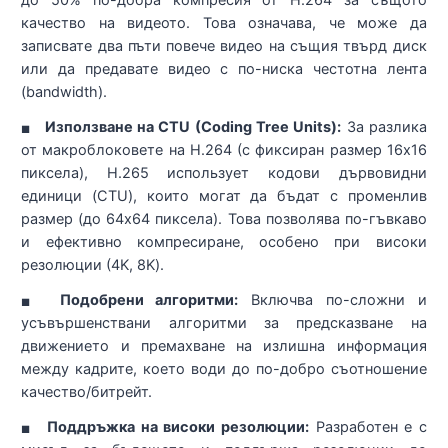
до 50% по-добра компресия от H.264 за същото
качество на видеото. Това означава, че може да
записвате два пъти повече видео на същия твърд диск
или да предавате видео с по-ниска честотна лента
(bandwidth).
Използване на CTU (Coding Tree Units):
За разлика
■
от макроблоковете на H.264 (с фиксиран размер 16x16
пиксела), H.265 использует кодови дървовидни
единици (CTU), които могат да бъдат с променлив
размер (до 64x64 пиксела). Това позволява по-гъвкаво
и ефективно компресиране, особено при високи
резолюции (4K, 8K).
Подобрени алгоритми:
Включва по-сложни и
■
усъвършенствани алгоритми за предсказване на
движението и премахване на излишна информация
между кадрите, което води до по-добро съотношение
качество/битрейт.
Поддръжка на високи резолюции:
Разработен е с
■