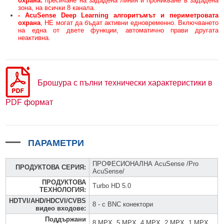
охрана:
пресичане на зададена линия и проникване в зададена
зона, на всички 8 канала.
- AcuSense Deep Learning алгоритъмът и периметровата
охрана
, НЕ могат да бъдат активни едновременно. Включването
на една от двете функции, автоматично прави другата
неактивна.
Брошура с пълни технически характеристики в
PDF формат
ПАРАМЕТРИ
ПРОФЕСИОНАЛНА AcuSense /Pro
ПРОДУКТОВА СЕРИЯ
:
AcuSense/
ПРОДУКТОВА
Turbo HD 5.0
ТЕХНОЛОГИЯ
:
HDTVI/AHD/HDCVI/CVBS
8 - с BNC конектори
видео входове
:
Поддържани
8 MPX, 5 MPX, 4 MPX, 2 MPX, 1 MPX,