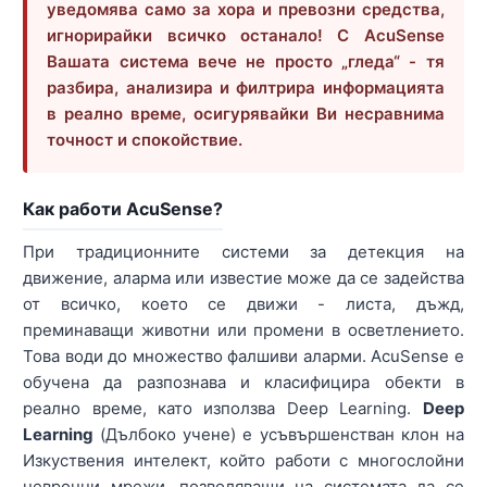
уведомява само за хора и превозни средства,
игнорирайки всичко останало! С AcuSense
Вашата система вече не просто „гледа“ - тя
разбира, анализира и филтрира информацията
в реално време, осигурявайки Ви несравнима
точност и спокойствие.
Как работи AcuSense?
При традиционните системи за детекция на
движение, аларма или известие може да се задейства
от всичко, което се движи - листа, дъжд,
преминаващи животни или промени в осветлението.
Това води до множество фалшиви аларми. AcuSense е
обучена да разпознава и класифицира обекти в
реално време, като използва Deep Learning.
Deep
Learning
(Дълбоко учене) е усъвършенстван клон на
Изкуствения интелект, който работи с многослойни
невронни мрежи, позволяващи на системата да се