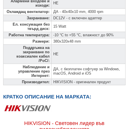
Алармени входове и
НЕ
изходи
:
Охлаждащ вентилатор
:
ДА - 40x40x10 mm, 4000 rpm
Захранване
:
DC12V - с включен адаптер
Ел. консумация без
15 Watt
твърд диск
:
Работна температура
:
-10 °C to +55 °C, влажност до 90%
Размери
:
380x320x48 mm
Поддръжка на
захранване по
НЕ
коаксиален кабел
/PoC/
:
Наблюдение и
ДА, с безплатен софтуер за Windows,
управление през
macOS, Android и iOS
Интернет
:
Производител
:
HIKVISION - оригинален продукт
КРАТКО ОПИСАНИЕ НА МАРКАТА:
HIKVISION - Световен лидер във