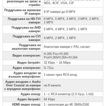
резолюции на запис и
WD1, 4CIF, VGA, CIF
стрийм
:
Поддръжка на мрежови
8 IP камери до 8 MPX
IP камери
:
Поддръжка на HD-TVI
8 MPX, 5 MPX, 4 MPX, 3 MPX, 2 MPX,
камери
:
1 MPX
Поддръжка на AHD
5 MPX, 4 MPX, 2 MPX, 1 MPX
камери
:
Поддръжка на CVI
4 MPX, 2 MPX, 1 MPX
камери
:
Поддръжка на
Аналогови камери с PAL сигнал
аналогови камери
:
H.265 Pro+/H.265
Видео компресия
:
Pro/H.265/H.264+/H.264
Видео битрейт
:
32 Kbps ~ 16 Mbps
Аудио компресия
:
G.711u
Аудио входове за
1 канал през RCA вход
външни микрофони
:
Аудио входове с Audio
Over Coaxial за камери
на 8 канала
с вградени микрофони
:
Аудио изход
:
1 - с RCA конектор (2.0 Vp-p, 1 kΩ)
Аудио битрейт
:
64 Kbps
HDMI видео изход
:
1 - резолюция до 4K 3840x2160