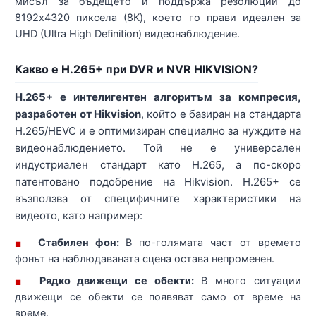
мисъл за бъдещето и поддържа резолюции до
8192x4320 пиксела (8K), което го прави идеален за
UHD (Ultra High Definition) видеонаблюдение.
Какво е H.265+ при DVR и NVR HIKVISION?
H.265+ е интелигентен алгоритъм за компресия,
разработен от Hikvision
, който е базиран на стандарта
H.265/HEVC и е оптимизиран специално за нуждите на
видеонаблюдението. Той не е универсален
индустриален стандарт като H.265, а по-скоро
патентовано подобрение на Hikvision. H.265+ се
възползва от специфичните характеристики на
видеото, като например:
Стабилен фон:
В по-голямата част от времето
■
фонът на наблюдаваната сцена остава непроменен.
Рядко движещи се обекти:
В много ситуации
■
движещи се обекти се появяват само от време на
време.