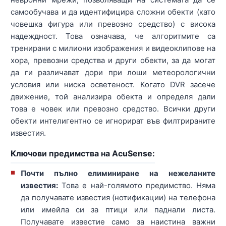
самообучава и да идентифицира сложни обекти (като
човешка фигура или превозно средство) с висока
надеждност. Това означава, че алгоритмите са
тренирани с милиони изображения и видеоклипове на
хора, превозни средства и други обекти, за да могат
да ги различават дори при лоши метеорологични
условия или ниска осветеност. Когато DVR засече
движение, той анализира обекта и определя дали
това е човек или превозно средство. Всички други
обекти интелигентно се игнорират във филтрираните
известия.
Ключови предимства на AcuSense:
Почти пълно елиминиране на нежеланите
известия:
Това е най-голямото предимство. Няма
да получавате известия (нотификации) на телефона
или имейла си за птици или паднали листа.
Получавате известие само за наистина важни