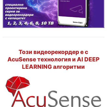
Този видеорекордер е с
AcuSense технология и AI DEEP
LEARNING алгоритми