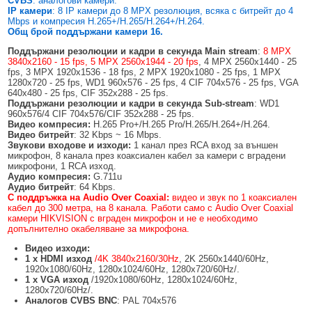
CVBS
: аналогови камери.
БЕЗЖИЧНИ ДЕТЕКТОРИ AJAX
БЕЗЖИЧНИ ДЕТЕКТОРИ ЗА HIKVISION AX PRO
ALFALINE, СТЕННИ/СТОЯЩИ, С ОТВАРЯЕМИ И ЗАКЛЮЧВАЩИ СЕ
АКСЕСОАРИ ЗА КОМУНИКАЦИОННИ ШКАФОВЕ
IP
камери
: 8 IP камери до 8 MPX резолюция, всяка с битрейт до 4
СТРАНИЦИ
Mbps и компресия H.265+/H.265/H.264+/H.264.
БЕЗЖИЧНИ ДЕТЕКТОРИ ЗА ПОЖАР, ДИМ, ТОПЛИНА И ВЪГЛЕРОДЕН
БЕЗЖИЧНИ МОДУЛИ И АКСЕСОАРИ ЗА HIKVISION AX PRO
УПОТРЕБЯВАНА ТЕХНИКА
Общ брой поддържани камери 16.
ОКСИД
INTERLINE, СТОЯЩИ - НЕОТВАРЯЕМИ СТРАНИЦИ
Поддържани резолюции
и кадри в секунда
Main stream
:
8 MPX
КОМПЛЕКТИ БЕЗЖИЧНИ АЛАРМЕНИ СИСТЕМИ AX PRO
3840x2160 - 15 fps, 5 MPX 2560x1944 - 20 fps
, 4 MPX 2560x1440 - 25
БЕЗЖИЧНИ КЛАВИАТУРИ AJAX
BETALINE, СТОЯЩИ С ОТВАРЯЕМИ И ЗАКЛЮЧВАЩИ СЕ СТРАНИЦИ
fps, 3 MPX 1920x1536 - 18 fps, 2 MPX 1920x1080 - 25 fps, 1 MPX
1280x720 - 25 fps, WD1 960x576 - 25 fps, 4 CIF 704x576 - 25 fps, VGA
БЕЗКОНТАКТНИ RFID КАРТИ И ЧИПОВЕ ЗА КЛАВИАТУРИ
640x480 - 25 fps, CIF 352x288 - 25 fps.
Поддържани резолюции
и кадри в секунда
Sub-stream
: WD1
БЕЗЖИЧНИ ДИСТАНЦИОННИ УПРАВЛЕНИЯ И БУТОНИ
960x576/4 CIF 704x576/CIF 352x288 - 25 fps.
Видео компресия:
H.265 Pro+/H.265 Pro/H.265/H.264+/H.264.
Видео битрейт
: 32 Kbps ~ 16 Mbps.
БЕЗЖИЧНИ СИРЕНИ AJAX
Звукови входове и изходи:
1 канал през RCA вход за външен
микрофон, 8 канала през коаксиален кабел за камери с вградени
МОДУЛИ ЗА СГРАДНА АВТОМАТИЗАЦИЯ AJAX
микрофони, 1 RCA изход.
Аудио компресия:
G.711u
Аудио битрейт
: 64 Kbps.
С поддръжка на Audio Over Coaxial:
видео и звук по 1 коаксиален
кабел до 300 метра, на 8 канала. Работи само с Audio Over Coaxial
камери HIKVISION с вграден микрофон и не е необходимо
допълнително окабеляване за микрофона.
Видео изходи:
1
x
HDMI изход
/4K 3840x2160/30Hz
, 2K 2560x1440/60Hz,
1920x1080/60Hz, 1280x1024/60Hz, 1280x720/60Hz/.
1
x
VGA изход
/1920x1080/60Hz, 1280x1024/60Hz,
1280x720/60Hz/.
Аналогов CVBS BNC
: PAL 704x576