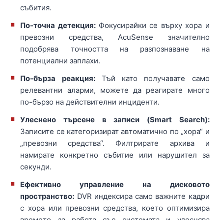
събития.
По-точна детекция:
Фокусирайки се върху хора и
превозни средства, AcuSense значително
подобрява точността на разпознаване на
потенциални заплахи.
По-бърза реакция:
Тъй като получавате само
релевантни аларми, можете да реагирате много
по-бързо на действителни инциденти.
Улеснено търсене в записи (Smart Search):
Записите се категоризират автоматично по „хора“ и
„превозни средства“. Филтрирате архива и
намирате конкретно събитие или нарушител за
секунди.
Ефективно управление на дисковото
пространство:
DVR индексира само важните кадри
с хора или превозни средства, което оптимизира
времето за работа със системата и улеснява