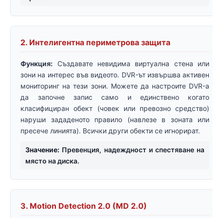
2. Интелигентна периметрова защита
Функция:
Създавате невидима виртуална стена или
зони на интерес във видеото. DVR-ът извършва активен
мониторинг на тези зони. Можете да настроите DVR-а
да започне запис само и единствено когато
класифициран обект (човек или превозно средство)
наруши зададеното правило (навлезе в зоната или
пресече линията). Всички други обекти се игнорират.
Значение:
Превенция, надеждност и спестяване на
място на диска.
3. Motion Detection 2.0 (MD 2.0)