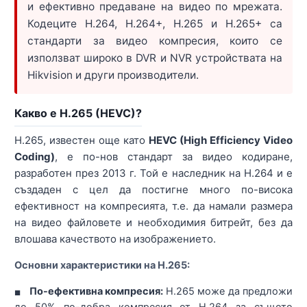
и ефективно предаване на видео по мрежата.
Кодеците H.264, H.264+, H.265 и H.265+ са
стандарти за видео компресия, които се
използват широко в DVR и NVR устройствата на
Hikvision и други производители.
Какво е H.265 (HEVC)?
H.265, известен още като
HEVC (High Efficiency Video
Coding)
, е по-нов стандарт за видео кодиране,
разработен през 2013 г. Той е наследник на H.264 и е
създаден с цел да постигне много по-висока
ефективност на компресията, т.е. да намали размера
на видео файловете и необходимия битрейт, без да
влошава качеството на изображението.
Основни характеристики на H.265:
По-ефективна компресия:
H.265 може да предложи
■