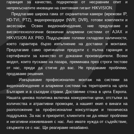
гаранция за качество, подкрепени от несравним опит и
непрекъснатите иновации на световния гигант HIKVISION.
Предлагаме широка гама от охранителни камери (мрежови IP,
HD-TVI, PTZ), видеорекордери (NVR, DVR), готови комплекти и
аксесоари. Освен видеонаблюдение, ние предлагаме и
високотехнологични безжични алармени системи от AJAX и
HIKVISION AX PRO. Поддържаме големи складови наличности,
което гарантира бързо изпълнение на доставки и монтажи.
Предлагаме само оригинални продукти с пълна гаранция и
сертификати за качество от доказани производители. Всеки
модел, които пускаме на пазара, преминава през строги тестове
от нас, преди да стигне до вас. Не продаваме проблеми,
продаваме решения.
Извършваме професионален монтаж на системи за
видеонаблюдение и алармени системи на територията на цяла
България и в съседни страни. Доставяме стока в цяла Европа.
Нашата ценова политика включва конкурентни цени, отстъпки за
количества и атрактивни промоции, а нашият екип е винаги на
разположение за професионални консултации и техническа
поддръжка. За нас е приоритет, клиентите ни да нямат проблеми
и негативни изживявания с нас. Ако имате нужда от съдействие,
свържете се с нас. Ще реагираме незабавно.