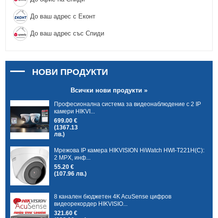
До ваш адрес с Еконт
До ваш адрес със Спиди
НОВИ ПРОДУКТИ
Всички нови продукти »
Професионална система за видеонаблюдение с 2 IP
камери HIKVI...
699.00 €
(1367.13
лв.)
Мрежова IP камера HIKVISION HiWatch HWI-T221H(C):
2 MPX, инф...
55.20 €
(107.96 лв.)
8 канален бюджетен 4K AcuSense цифров
видеорекордер HIKVISIO...
321.60 €