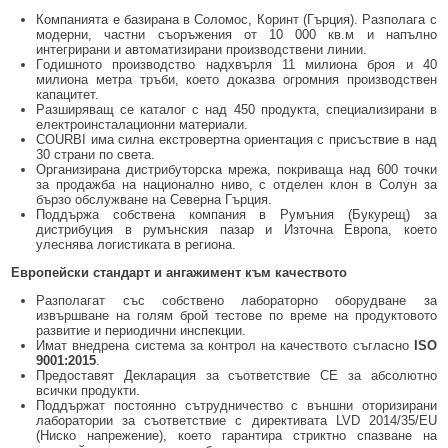
Компанията е базирана в Соломос, Коринт (Гърция). Разполага с
модерни, частни съоръжения от 10 000 кв.м и напълно
интегрирани и автоматизирани производствени линии.
Г
одишното производство надхвърля 11 милиона броя и 40
милиона метра тръби, което доказва огромния производствен
капацитет.
Разширяващ се каталог с над 450 продукта, специализирани в
електроинсталационни материали.
COURBI има силна екстровертна ориентация с присъствие в над
30 страни по света.
Организирана дистрибуторска мрежа, покриваща над 600 точки
за продажба на национално ниво, с отделен клон в Солун за
бързо обслужване на Северна Гърция.
Поддържа собствена компания в Румъния (Букурещ) за
дистрибуция в румънския пазар и Източна Европа, което
улеснява логистиката в региона.
Европейски стандарт и ангажимент към качеството
Разполагат със собствено лабораторно оборудване за
извършване на голям брой тестове по време на продуктовото
развитие и периодични инспекции.
Имат внедрена система за контрол на качеството съгласно
ISO
9001:2015
.
Предоставят Декларация за съответствие CE за абсолютно
всички продукти.
Поддържат постоянно сътрудничество с външни оторизирани
лаборатории за съответствие с директивата LVD 2014/35/ΕU
(Ниско напрежение), което гарантира стриктно спазване на