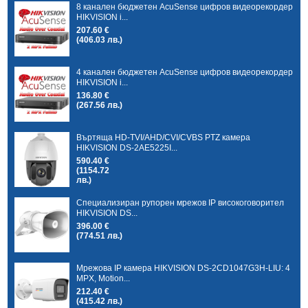
8 канален бюджетен AcuSense цифров видеорекордер
HIKVISION i...
207.60 €
(406.03 лв.)
4 канален бюджетен AcuSense цифров видеорекордер
HIKVISION i...
136.80 €
(267.56 лв.)
Въртяща HD-TVI/AHD/CVI/CVBS PTZ камера
HIKVISION DS-2AE5225I...
590.40 €
(1154.72
лв.)
Специализиран рупорен мрежов IP високоговорител
HIKVISION DS...
396.00 €
(774.51 лв.)
Мрежова IP камера HIKVISION DS-2CD1047G3H-LIU: 4
MPX, Motion...
212.40 €
(415.42 лв.)