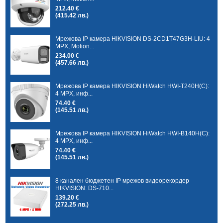
212.40 €
(415.42 лв.)
Мрежова IP камера HIKVISION DS-2CD1T47G3H-LIU: 4
MPX, Motion...
234.00 €
(457.66 лв.)
Мрежова IP камера HIKVISION HiWatch HWI-T240H(C):
4 MPX, инф...
74.40 €
(145.51 лв.)
Мрежова IP камера HIKVISION HiWatch HWI-B140H(C):
4 MPX, инф...
74.40 €
(145.51 лв.)
8 канален бюджетен IP мрежов видеорекордер
HIKVISION: DS-710...
139.20 €
(272.25 лв.)