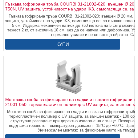
Гъвкава гофрирана тръба COURBI 31-21002-020: външен Ø 20 м
750N, UV защита, устойчивост на удари IK3, самогасяща се, за 
Гъвкава гофрирана тръба COURBI 31-21002-020: външен Ø 20 мм, в
защита, устойчивост на удари IK3, самогасяща се, за външно полагане
5 см. Издържа механичен натиск до 750 нютона на 5 см дължина. 
тежест 2 кг, от височина 10 см, без да се напука или деформира. Уст
нормално усилие и не се връща обратно. Сле
КУПИ
Монтажна скоба за фиксиране на гладки и гъвкави гофрирани 
21001-050: термопластичен полимер с UV защита, за външен мон
Монтажна скоба за фиксиране на гладки и гъвкави гофрирани тръби
термопластичен полимер с UV защита, за външен монтаж - 100 бр.
структурно разпадане при директно излагане на слънце. Пожарна 
поддържа горенето. Температурен диапазон: -15°C до +60°C. Цвят: 
Универсален монтаж: за фиксиране както на твърди, 