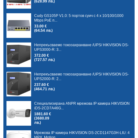
(628.99 лв.)
Cudy GS105P V1.0: 5 портов суич с 4 x 10/100/1000
Mbps PoE п...
33.00 €
(64.54 лв.)
Непрекъсваемо токозахранване /UPS/ HIKVISION DS-
UPS3000-R: 3...
372.00 €
(727.57 лв.)
Непрекъсваемо токозахранване /UPS/ HIKVISION DS-
UPS2000-R: 2...
237.60 €
(464.71 лв.)
Специализирана ANPR мрежова IP камера HIKVISION
iDS-2CD7A46G...
1881.60 €
(3680.09
лв.)
Мрежова IP камера HIKVISION DS-2CD1147G3H-LIU: 4
MPX, Motion...