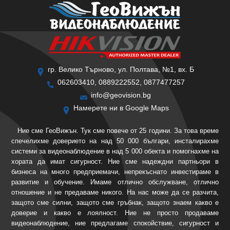
гр. Велико Търново, ул. Полтава, №1, вх. Б
062603410, 0889222552, 0877477257
info@geovision.bg
Намерете ни в Google Maps
Ние сме ГеоВижън. Тук сме повече от 25 години. За това време
спечелихме доверието на над 50 000 българи, инсталирахме
системи за видеонаблюдение в над 5 000 обекта и помогнахме на
хората да имат сигурност. Ние сме надеждни партньори в
бизнеса на много предприемачи, непрекъснато инвестираме в
развитие и обучение. Имаме отлично обслужване, отлично
отношение и не предаваме никого. На нас може да се разчита,
защото сме силни, защото сме гръбнак, защото знаем какво е
доверие и какво е лоялност. Ние не просто продаваме
видеонаблюдение, ние предлагаме спокойствие, сигурност и