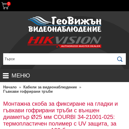
0
МЕНЮ
Начало
»
Кабели за видеонаблюдение
»
НАЧАЛО
Гъвкави гофрирани тръби
ПРОДУКТИ
Монтажна скоба за фиксиране на гладки и
ЗА ДИСТРИБУТОРИ
ПРОМОЦИИ
гъвкави гофрирани тръби с външен
диаметър Ø25 мм COURBI 34-21001-025:
ГАРАНЦИОННИ УСЛОВИЯ
НОВИ ПРОДУКТИ
термопластичен полимер с UV защита, за
ДОСТАВКИ
КОМПЛЕКТИ ЗА ВИДЕОНАБЛЮДЕНИЕ