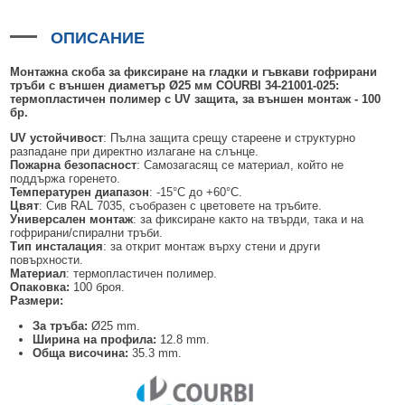
БЕЗЖИЧНИ ДЕТЕКТОРИ AJAX
БЕЗЖИЧНИ ДЕТЕКТОРИ ЗА HIKVISION AX PRO
ALFALINE, СТЕННИ/СТОЯЩИ, С ОТВАРЯЕМИ И ЗАКЛЮЧВАЩИ СЕ
АКСЕСОАРИ ЗА КОМУНИКАЦИОННИ ШКАФОВЕ
СТРАНИЦИ
ОПИСАНИЕ
БЕЗЖИЧНИ ДЕТЕКТОРИ ЗА ПОЖАР, ДИМ, ТОПЛИНА И ВЪГЛЕРОДЕН
БЕЗЖИЧНИ МОДУЛИ И АКСЕСОАРИ ЗА HIKVISION AX PRO
УПОТРЕБЯВАНА ТЕХНИКА
ОКСИД
INTERLINE, СТОЯЩИ - НЕОТВАРЯЕМИ СТРАНИЦИ
КОМПЛЕКТИ БЕЗЖИЧНИ АЛАРМЕНИ СИСТЕМИ AX PRO
Монтажна скоба за фиксиране на гладки и гъвкави гофрирани
БЕЗЖИЧНИ КЛАВИАТУРИ AJAX
BETALINE, СТОЯЩИ С ОТВАРЯЕМИ И ЗАКЛЮЧВАЩИ СЕ СТРАНИЦИ
тръби с външен диаметър Ø25
мм
COURBI
3
4
-21001-0
25
:
термопластичен полимер с
UV
защита
, за външен монтаж
-
100
бр.
БЕЗКОНТАКТНИ RFID КАРТИ И ЧИПОВЕ ЗА КЛАВИАТУРИ
UV устойчивост
: Пълна защита срещу стареене и структурно
БЕЗЖИЧНИ ДИСТАНЦИОННИ УПРАВЛЕНИЯ И БУТОНИ
разпадане при директно излагане на слънце.
Пожарна безопасност
: Самозагасящ се материал, който не
поддържа горенето.
БЕЗЖИЧНИ СИРЕНИ AJAX
Температурен диапазон
: -15°C до +60°C.
Цвят
: Сив RAL 7035, съобразен с цветовете на тръбите.
МОДУЛИ ЗА СГРАДНА АВТОМАТИЗАЦИЯ AJAX
Универсален монтаж
: за фиксиране както на твърди, така и на
гофрирани/спирални тръби.
Тип инсталация
: за открит монтаж върху стени и други
повърхности.
Материал
: термопластичен полимер.
Опаковка:
100 броя.
Размери:
За тръба:
Ø25 mm.
Ширина на профила:
12.8 mm.
Обща височина:
35.3 mm.