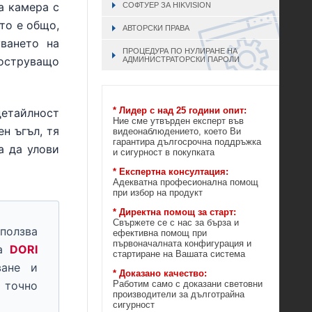
а камера с
СОФТУЕР ЗА HIKVISION
то е общо,
АВТОРСКИ ПРАВА
уването на
ПРОЦЕДУРА ПО НУЛИРАНЕ НА
поструващо
АДМИНИСТРАТОРСКИ ПАРОЛИ
* Лидер с над 25 години опит:
детайлност
Ние сме утвърден експерт във
н ъгъл, тя
видеонаблюдението, което Ви
гарантира дългосрочна поддръжка
а да улови
и сигурност в покупката
* Експертна консултация:
Адекватна професионална помощ
при избор на продукт
* Директна помощ за старт:
Свържете се с нас за бърза и
ползва
ефективна помощ при
първоначалната конфигурация и
та
DORI
стартиране на Вашата система
ване и
* Доказано качество:
Работим само с доказани световни
а точно
производители за дълготрайна
сигурност