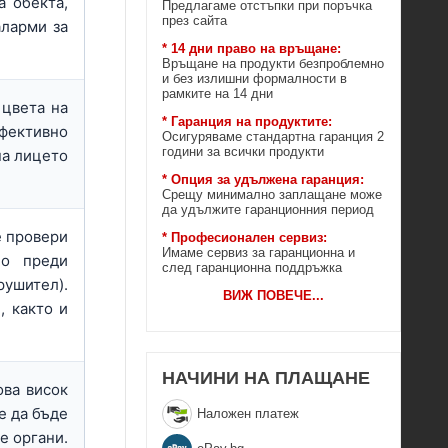
а обекта,
Предлагаме отстъпки при поръчка
през сайта
аларми за
* 14 дни право на връщане:
Връщане на продукти безпроблемно
и без излишни формалности в
рамките на 14 дни
 цвета на
* Гаранция на продуктите:
ефективно
Осигуряваме стандартна гаранция 2
години за всички продукти
на лицето
* Опция за удължена гаранция:
Срещу минимално заплащане може
да удължите гаранционния период
е провери
* Професионален сервиз:
Имаме сервиз за гаранционна и
но преди
след гаранционна поддръжка
шител).
ВИЖ ПОВЕЧЕ
...
, както и
НАЧИНИ НА ПЛАЩАНЕ
ова висок
е да бъде
Наложен платеж
е органи.