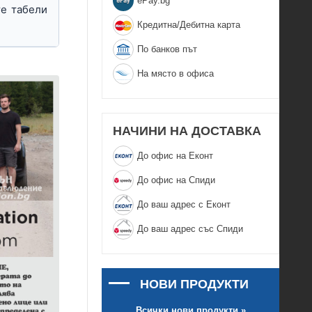
еPay.bg
те табели
Кредитна/Дебитна карта
По банков път
На място в офиса
НАЧИНИ НА ДОСТАВКА
До офис на Еконт
До офис на Спиди
До ваш адрес с Еконт
До ваш адрес със Спиди
НОВИ ПРОДУКТИ
Всички нови продукти »