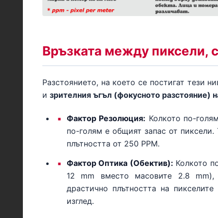
Връзката между пиксели, 
Разстоянието, на което се постигат тези н
и
зрителния ъгъл (фокусното разстояние) н
Фактор Резолюция:
Колкото по-голям 
по-голям е общият запас от пиксели.
плътността от 250 PPM.
Фактор Оптика (Обектив):
Колкото по
12 mm вместо масовите 2.8 mm), т
драстично плътността на пикселите
изглед.