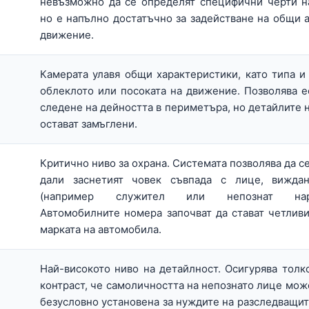
невъзможно да се определят специфични черти н
но е напълно достатъчно за задействане на общи 
движение.
Камерата улавя общи характеристики, като типа и
облеклото или посоката на движение. Позволява 
следене на дейността в периметъра, но детайлите 
остават замъглени.
Критично ниво за охрана. Системата позволява да с
дали заснетият човек съвпада с лице, вижда
(например служител или непознат нару
Автомобилните номера започват да стават четливи
марката на автомобила.
Най-високото ниво на детайлност. Осигурява толк
контраст, че самоличността на непознато лице мож
безусловно установена за нуждите на разследващит