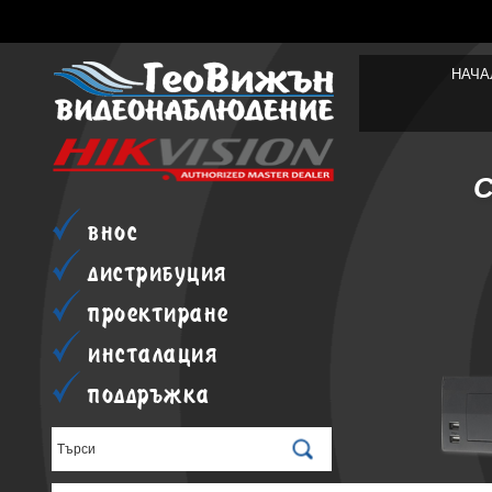
НАЧА
внос
дистрибуция
проектиране
инсталация
поддръжка