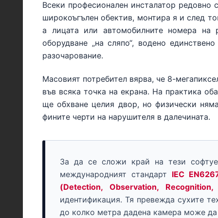
Всеки професионален инсталатор редовно се
широкоъгълен обектив, монтира я и след то
а лицата или автомобилните номера на р
оборудване „на сляпо“, водено единствен
разочарование.
Масовият потребител вярва, че 8-мегапиксе
във всяка точка на екрана. На практика об
ще обхване целия двор, но физически няма
фините черти на нарушителя в далечината.
За да се сложи край на тези софтуе
международният стандарт
IEC EN626
(Detection, Observation, Recognition, I
идентификация. Тя превежда сухите те
до колко метра дадена камера може да