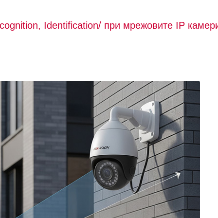
ognition, Identification/ при мрежовите IP камер