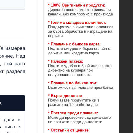
* 100% Оригинални продукти:
Директен внос само от официални
канали, без компромис с произхода
* Голяма складова наличност:
Поддържаме значителна наличност
за бърза обработка и изпращане на
поръчки
* Плащане с банкова карта:
Тя измерва
Платете сигурно и бързо онлайн с
дебитна или кредитна карта
ояние. Над
* Наложен платеж:
, тъй като
Платете удобно в брой или с карта
директно на куриера при
ът разделя
получаване на пратката
* Плащане по банков път:
Възможност за плащане през банка
* Бърза доставка:
Получавате продуктите си в
А
рамките на 1-2 работни дни
* Преглед преди плащане:
Може да проверите съдържанието
и дали в
на пратката преди да платите
ва ниво е
* Отстъпки от цените: