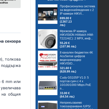
Професионална система
за видеонаблюдение с 2
IP камери HIKVI...
699.00 €
(1367.13
лв.)
Мрежова IP камера
HIKVISION HiWatch HWI-
T221H(C): 2 MPX, инф...
на сензора
55.20 €
(107.96 лв.)
8 канален бюджетен 4K
AcuSense цифров
), толкова
видеорекордер
HIKVISIO...
е поддържа
321.60 €
(628.99 лв.)
Cudy GS105P V1.0: 5
р 6 mm или
портов суич с 4 x
10/100/1000 Mbps PoE
увеличава
п...
33.00 €
а на общия
(64.54 лв.)
Непрекъсваемо
токозахранване /UPS/