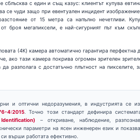
 сблъсква с един и същ казус: клиентът купува евтин
ва се чуди защо при евентуален инцидент изображение
азстояние от 15 метра са напълно нечетливи. Куп
о от броя мегапиксели, е най-сигурният път към скъ
ловата (4K) камера автоматично гарантира перфектна 
аче, ако тази камера покрива огромен зрителен зрителе
 да разполага с достатъчно плътност на пикселите, з
рни и оптични недоразумения, в индустрията се из
76-4:2015
. Точно този стандарт дефинира система
dentification)
– откриване, наблюдение, разпозна
хнически параметри на ясен инженерен език и показв
 си върши работата ефективно.