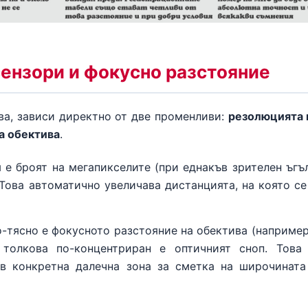
сензори и фокусно разстояние
ива, зависи директно от две променливи:
резолюцията 
а обектива
.
е броят на мегапикселите (при еднакъв зрителен ъгъл
 Това автоматично увеличава дистанцията, на която с
-тясно е фокусното разстояние на обектива (наприме
олкова по-концентриран е оптичният сноп. Това 
 в конкретна далечна зона за сметка на широчинат