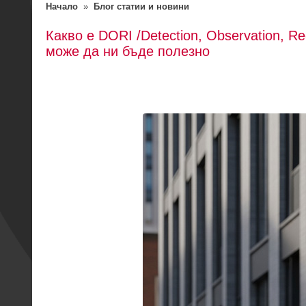
Начало
»
Блог статии и новини
Какво е DORI /Detection, Observation, Rec
може да ни бъде полезно