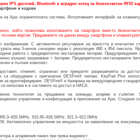
рен IPS дисплей, Bluetooth и вграден четец за безконтактни RFID ка
артфони и кодове
 на Ajax охранителната система. Интуитивният интерфейс на клавиат
кол, който позволява използването на смартфон вместо безконтактн
и по-нови версии. Предаването на данни между смартфона и клавиатурат
изображение. С автоматично регулиране на яркостта и елегантен ст
урата има 5-инчов сензорен екран с резолюция 480 х 854 пиксела. Яр
одини работа с предварително инсталирани батерии. Предупреждения з
оянно външно захранване + батерии. Предварително инсталираните бат
лючен в пълния комплект.
тавят, отменят, ограничат или прекратят разрешенията за достъ
е са оборудвани с оригинални DESFire® чипове. KeyPad Plus използ
ние за идентифициране. DESFire® е базирана на международния стандарт
 се използва и в системите за достъп в НАСА.
онна технология за предаване на команди, аларми и събития. 
анционно управление и конфигурация в приложения на Ajax. Следене си
 905.0–926.5MHz, 915.85–926.5MHz, 921.0–922.0MHz
mW, Автоматично управление на мощността за намаляване на консумаци
ектора и алармения панел при пряка видимост.