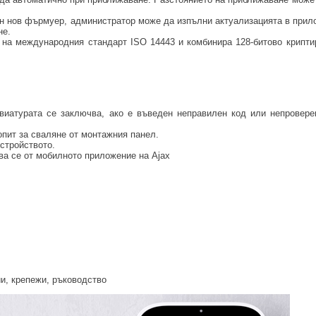
ен нов фърмуер, администратор може да изпълни актуализацията в прило
не.
а на международния стандарт ISO 14443 и комбинира 128-битово крипти
виатурата се заключва, ако е въведен неправилен код или непровере
опит за сваляне от монтажния панел.
устройството.
йва се от мобилното приложение на Ajax
и, крепежи, ръководство