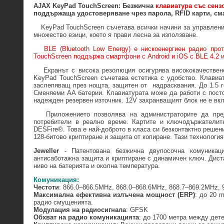
AJAX KeyPad TouchScreen: Безжична
клавиатура със сензо
поддържаща удостоверяване чрез парола, RFID карти, см
KeyPad TouchScreen съчетава всички начини за управление
множество езици, което я прави лесна за използване.
BLE (Bluetooth Low Energy) е нискоенергиен радио прото
TouchScreen поддържа смартфони с Android и iOS с BLE 4.2 
Екранът с висока резолюция осигурява висококачествено 
KeyPad TouchScreen съчетава естетика с удобство. Клавиат
заслепяващ през нощта, защитен от надрасквания. До 1.5 г
Сменяеми AA батерии. Клавиатурата може да работи с пост
надежден резервен източник. 12V захранващият блок не е вк
Приложението позволява на администраторите да предос
потребители в реално време. Картите и ключодържателит
DESFire®. Това е най-доброто в класа си безконтактно реше
128-битово криптиране и защита от копиране. Тази технология
Jeweller
- Патентована безжична двупосочна комуникаци
антисаботажна защита и криптиране с динамичен ключ. Дист
ниво на батерията и околна температура.
Комуникация:
Честоти
: 866.0–866.5MHz, 868.0–868.6MHz, 868.7–869.2MHz,
Максимална ефективна излъчена мощност (ERP)
: до 20 
радио смущенията.
Модулация на радиосигнала
: GFSK
Обхват на радио комуникацията
: до 1700 метра между дет