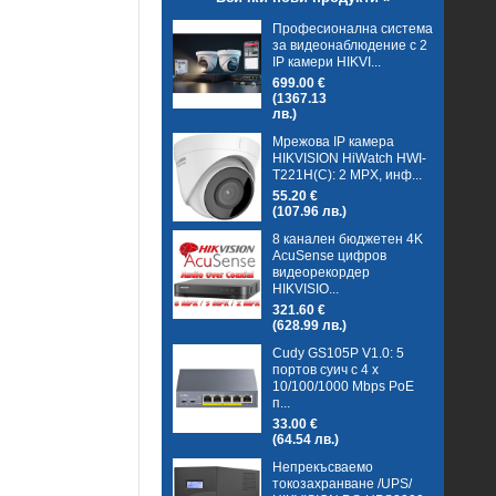
Професионална система
за видеонаблюдение с 2
IP камери HIKVI...
699.00 €
(1367.13
лв.)
Мрежова IP камера
HIKVISION HiWatch HWI-
T221H(C): 2 MPX, инф...
55.20 €
(107.96 лв.)
8 канален бюджетен 4K
AcuSense цифров
видеорекордер
HIKVISIO...
321.60 €
(628.99 лв.)
Cudy GS105P V1.0: 5
портов суич с 4 x
10/100/1000 Mbps PoE
п...
33.00 €
(64.54 лв.)
Непрекъсваемо
токозахранване /UPS/