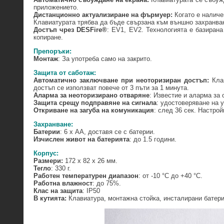
приложението.
Дистанционно актуализиране на фърмуер:
Когато е налич
Клавиатурата трябва да бъде свързана към външно захранва
Достъп чрез DESFire®
: EV1, EV2. Технологията е базиран
копиране.
Препоръки:
Монтаж
: За употреба само на закрито.
Защита от саботаж:
Автоматично заключване при неоторизиран достъп:
Кла
достъп се използват повече от 3 пъти за 1 минута.
Аларма за неоторизирано отваряне
: Известие и аларма за 
Защита срещу подправяне на сигнала
: удостоверяване на 
Откриване на загуба на комуникация
: след 36 сек. Настро
Захранване:
Батерии
: 6 х AA, доставя се с батерии.
Изчислен живот на батерията
: до 1.5 години.
Корпус:
Размери:
172 x 82 x 26 мм.
Тегло
: 330 г.
Работен температурен диапазон
: от -10 °C до +40 °C.
Работна влажност
: до 75%.
Клас на защита
: IP50
В кутията:
Клавиатура, монтажна стойка, инсталирани батери