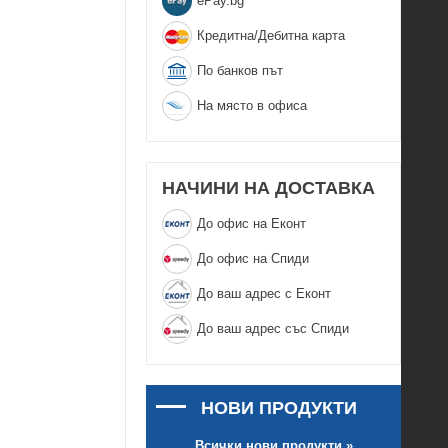
еPay.bg
Кредитна/Дебитна карта
По банков път
На място в офиса
НАЧИНИ НА ДОСТАВКА
До офис на Еконт
До офис на Спиди
До ваш адрес с Еконт
До ваш адрес със Спиди
НОВИ ПРОДУКТИ
Всички нови продукти »