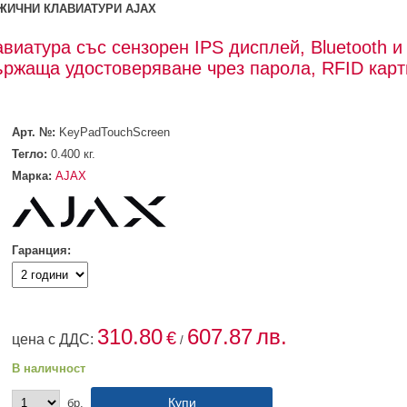
ЖИЧНИ КЛАВИАТУРИ AJAX
виатура със сензорен IPS дисплей, Bluetooth и
държаща удостоверяване чрез парола, RFID карт
Арт. №:
KeyPadTouchScreen
Тегло:
0.400
кг.
Марка:
AJAX
Гаранция:
310.80
607.87
лв.
€
цена с ДДС:
/
В наличност
бр.