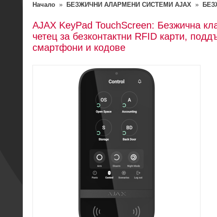
Начало
»
БЕЗЖИЧНИ АЛАРМЕНИ СИСТЕМИ AJAX
»
БЕЗ
AJAX KeyPad TouchScreen: Безжична кла
четец за безконтактни RFID карти, под
смартфони и кодове