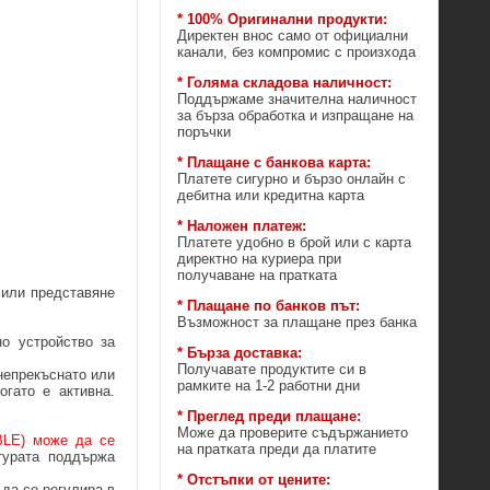
* 100% Оригинални продукти:
Директен внос само от официални
канали, без компромис с произхода
* Голяма складова наличност:
Поддържаме значителна наличност
за бърза обработка и изпращане на
поръчки
* Плащане с банкова карта:
Платете сигурно и бързо онлайн с
дебитна или кредитна карта
* Наложен платеж:
Платете удобно в брой или с карта
директно на куриера при
получаване на пратката
 или представяне
* Плащане по банков път:
Възможност за плащане през банка
о устройство за
* Бърза доставка:
Получавате продуктите си в
 непрекъснато или
рамките на 1-2 работни дни
огато е активна.
* Преглед преди плащане:
Може да проверите съдържанието
BLE) може да се
на пратката преди да платите
турата поддържа
* Отстъпки от цените:
да се регулира в