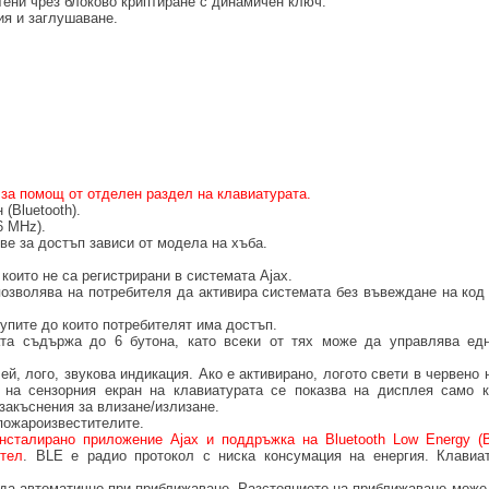
тени чрез блоково криптиране с динамичен ключ.
ия и заглушаване.
 за помощ от отделен раздел на клавиатурата.
(Bluetooth).
6 MHz).
ве за достъп зависи от модела на хъба.
 които не са регистрирани в системата Ajax.
позволява на потребителя да активира системата без въвеждане на код
упите до които потребителят има достъп.
та съдържа до 6 бутона, като всеки от тях може да управлява едн
лей, лого, звукова индикация. Ако е активирано, логото свети в червено
 на сензорния екран на клавиатурата се показва на дисплея само к
закъснения за влизане/излизане.
пожароизвестителите.
нсталирано приложение Ajax и поддръжка на Bluetooth Low Energy (
ител
. BLE е радио протокол с ниска консумация на енергия. Клавиа
да автоматично при приближаване. Разстоянието на приближаване може 