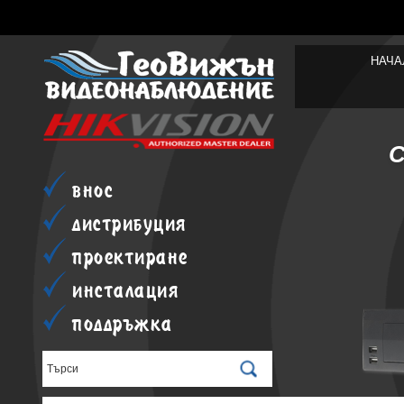
НАЧА
внос
дистрибуция
проектиране
инсталация
поддръжка