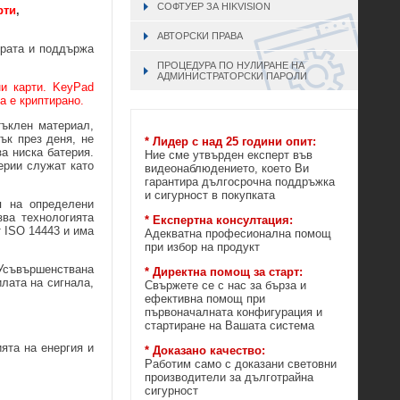
СОФТУЕР ЗА HIKVISION
рти
,
АВТОРСКИ ПРАВА
урата и поддържа
ПРОЦЕДУРА ПО НУЛИРАНЕ НА
АДМИНИСТРАТОРСКИ ПАРОЛИ
и карти. KeyPad
а е криптирано.
ъклен материал,
ък през деня, не
* Лидер с над 25 години опит:
а ниска батерия.
Ние сме утвърден експерт във
ерии служат като
видеонаблюдението, което Ви
гарантира дългосрочна поддръжка
и сигурност в покупката
п на определени
ва технологията
* Експертна консултация:
 ISO 14443 и има
Адекватна професионална помощ
при избор на продукт
Усъвършенствана
* Директна помощ за старт:
лата на сигнала,
Свържете се с нас за бърза и
ефективна помощ при
първоначалната конфигурация и
стартиране на Вашата система
ята на енергия и
* Доказано качество:
Работим само с доказани световни
производители за дълготрайна
сигурност