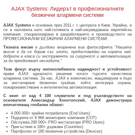
AJAX Systems:
Лидерът в професионалните
безжични алармени системи
AJAX Systems
е основана през 2011 г. с централа в Киев, Украйна, и
се е наложила като най-голямата и най-награждавана европейска
компания, специализирана в разработването и производството на
ПРОФЕСИОНАЛНИ БЕЗЖИЧНИ АЛАРМЕНИ СИСТЕМИ.
Тяхната мисия
е дълбоко вкоренена във философията "
Нашата
мисия е да се борим със злото, предоставяйки на хората най-
добрите в класа си инструменти за сигурност и автоматизация,
за да преодоляват несгодите
."
Този фокус върху непоколебимата надеждност и устойчивост
прави AJAX идеалното решение когато търсите качествена
алармена система. За нас, AJAX е комплексен, мащабируем и бърз
за инсталиране безжичен гръбнак, който интегрира охрана,
пожароизвестяване и интелигентна автоматизация.
С екип от над
4
100
служители и под ръководството на
основателя Александър Конотопский, AJAX демонстрира
впечатляващ глобален обхват:
4
000
000
+
крайни потребители (End Users)
Подкрепа от
8
966
мониторинг компании (СОТ)
Обслужва
290
000
+
PRO инсталатори (PRO Users)
Присъствие в
180
+
държави (Countries)
Портфолио от
180
безжични устройства (Devices)