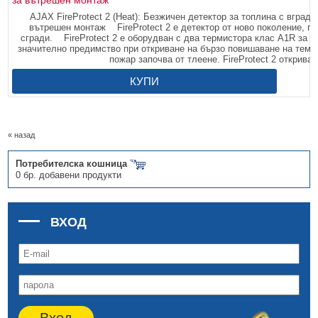
за вътрешен монтаж
AJAX FireProtect 2 (Heat): Безжичен детектор за топлина с вграде
вътрешен монтаж FireProtect 2 е детектор от ново поколение, п
сгради. FireProtect 2 е оборудван с два термистора клас A1R за о
значително предимство при откриване на бързо повишаване на темпе
пожар започва от тлеене. FireProtect 2 открива
КУПИ
« назад
Потребителска кошница
0 бр. добавени продукти
ВХОД
Вход