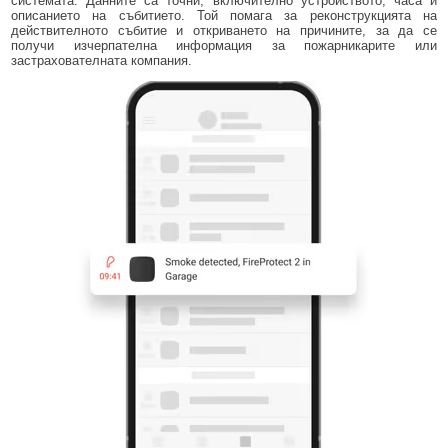
системата. Данните са точни, включително устройството, часа и
описанието на събитието. Той помага за реконструкцията на
действителното събитие и откриването на причините, за да се
получи изчерпателна информация за пожарникарите или
застрахователната компания.