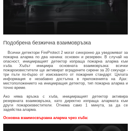
Подобрена безжична взаимовръзка
Всички детектори FireProtect 2 могат синхронно да уведомяват за
пожарна аларма по два начина: основен и резервен. В случай на
опасност, иницииращият детектор изпраща пожарна аларма към
хъба. Хъбът инициира основната взаимовръзка: всички
пожароизвестители ще активират вградените сирени за 20 секунди -
три пъти по-бързо от изискваното от пожарния стандарт. Цялата
информация е незабавно достъпна в приложенията на Ajax:
местоположението на иницииращия детектор, тип пожарна аларма и
точно време.
Ако няма връзка с хъба, иницииращият детектор активира
резервната взаимовръзка, като директно изпраща алармата към
други пожароизвестители. Отнема само 1 минута, за да се
задейства аларма.
Основна взаимосвързана аларма чрез хъба: