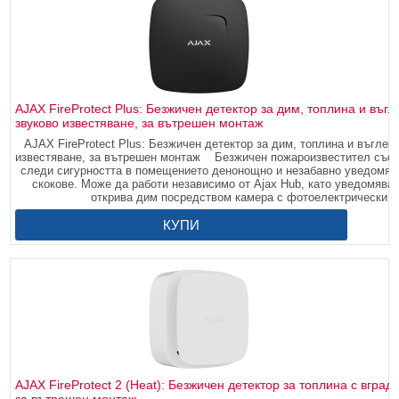
AJAX FireProtect Plus: Безжичен детектор за дим, топлина и въг
звуково известяване, за вътрешен монтаж
AJAX FireProtect Plus: Безжичен детектор за дим, топлина и въглер
известяване, за вътрешен монтаж Безжичен пожароизвестител със се
следи сигурността в помещението денонощно и незабавно уведомява
скокове. Може да работи независимо от Ajax Hub, като уведомява 
открива дим посредством камера с фотоелектрически с
КУПИ
AJAX FireProtect 2 (Heat): Безжичен детектор за топлина с вград