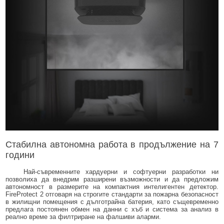
Стабилна автономна работа в продължение на 7
години
Най-съвременните хардуерни и софтуерни разработки ни
позволиха да внедрим разширени възможности и да предложим
автономност в размерите на компактния интелигентен детектор.
FireProtect 2 отговаря на строгите стандарти за пожарна безопасност
в жилищни помещения с дълготрайна батерия, като същевременно
предлага постоянен обмен на данни с хъб и система за анализ в
реално време за филтриране на фалшиви аларми.