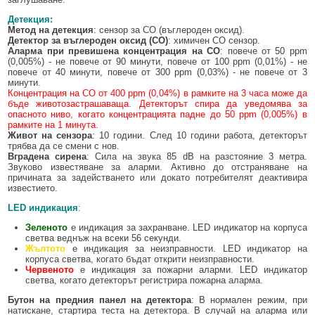
Детекция:
Метод на детекция
: сензор за CO (въглероден оксид).
Детектор за въглероден оксид (CO)
: химичен CO сензор.
Аларма при превишена концентрация на CO
: повече от 50 ppm
(0,005%) - не повече от 90 минути, повече от 100 ppm (0,01%) - не
повече от 40 минути, повече от 300 ppm (0,03%) - не повече от 3
минути.
Концентрация на CO от 400 ppm (0,04%) в рамките на 3 часа може да
бъде животозастрашаваща. Детекторът спира да уведомява за
опасното ниво, когато концентрацията падне до 50 ppm (0,005%) в
рамките на 1 минута.
Живот на сензора
: 10 години. След 10 години работа, детекторът
трябва да се смени с нов.
Вградена сирена
: Сила на звука 85 dB на разстояние 3 метра.
Звуково известяване за аларми. Активно до отстраняване на
причината за задействането или докато потребителят деактивира
известието.
LED индикация
:
Зеленото
е индикация за захранване. LED индикатор на корпуса
светва веднъж на всеки 56 секунди.
Жълтото
е индикация за неизправности. LED индикатор на
корпуса светва, когато бъдат открити неизправности.
Червеното
е индикация за пожарни аларми. LED индикатор
светва, когато детекторът регистрира пожарна аларма.
Бутон на предния панел на детектора
: В нормален режим, при
натискане, стартира теста на детектора. В случай на аларма или