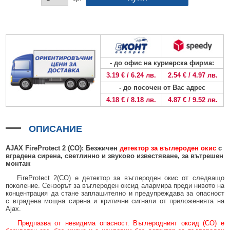
БЕЗЖИЧНИ ДЕТЕКТОРИ AJAX
БЕЗЖИЧНИ ДЕТЕКТОРИ ЗА HIKVISION AX PRO
ALFALINE, СТЕННИ/СТОЯЩИ, С ОТВАРЯЕМИ И ЗАКЛЮЧВАЩИ СЕ
АКСЕСОАРИ ЗА КОМУНИКАЦИОННИ ШКАФОВЕ
СТРАНИЦИ
БЕЗЖИЧНИ ДЕТЕКТОРИ ЗА ПОЖАР, ДИМ, ТОПЛИНА И ВЪГЛЕРОДЕН
БЕЗЖИЧНИ МОДУЛИ И АКСЕСОАРИ ЗА HIKVISION AX PRO
УПОТРЕБЯВАНА ТЕХНИКА
ОКСИД
INTERLINE, СТОЯЩИ - НЕОТВАРЯЕМИ СТРАНИЦИ
КОМПЛЕКТИ БЕЗЖИЧНИ АЛАРМЕНИ СИСТЕМИ AX PRO
БЕЗЖИЧНИ КЛАВИАТУРИ AJAX
BETALINE, СТОЯЩИ С ОТВАРЯЕМИ И ЗАКЛЮЧВАЩИ СЕ СТРАНИЦИ
- до офис на куриерска фирма:
БЕЗКОНТАКТНИ RFID КАРТИ И ЧИПОВЕ ЗА КЛАВИАТУРИ
3.19 € / 6.24 лв.
2.54 € / 4.97 лв.
БЕЗЖИЧНИ ДИСТАНЦИОННИ УПРАВЛЕНИЯ И БУТОНИ
- до посочен от Вас адрес
4.18 € / 8.18 лв.
4.87 € / 9.52 лв.
БЕЗЖИЧНИ СИРЕНИ AJAX
МОДУЛИ ЗА СГРАДНА АВТОМАТИЗАЦИЯ AJAX
ОПИСАНИЕ
AJAX
FireProtect 2
(CO): Безжичен
детектор за въглероден окис
с
вградена сирена, светлинно и звуково известяване, за вътрешен
монтаж
FireProtect 2(CO) е детектор за въглероден окис от следващо
поколение. Сензорът за въглероден оксид алармира преди нивото на
концентрация да стане заплашително и предупреждава за опасност
с вградена мощна сирена и критични сигнали от приложенията на
Ajax.
Предпазва от невидима опасност. Въглеродният оксид (CO) е