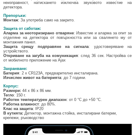
неизправност, натискането изключва звуковото известие на
детектора.
Препоръки:
Монтаж
: За употреба само на закрито.
Защита от саботаж:
Аларма за неоторизирано отваряне
: Известие и аларма за опит за
отделяне на детектора от повърхността или за свалянето му от
монтажния панел.
Защита срещу подправяне на сигнала
: удостоверяване на
устройството.
Откриване на загуба на комуникация
: след 36 сек. Настройва се
от мобилното приложение на Ajax
Захранване:
Батерия
: 2 x CR123A, предварително инсталирана.
Изчислен живот на батерията
: до 7 години.
Корпус:
Размери:
44 x 86 x 86 мм.
Тегло
: 150 г.
Работен температурен диапазон
: от 0 °C до +50 °C.
Работна влажност
: до 80%.
Клас на защита
: IP20
В кутията:
Детектор, монтажна стойка, инсталирани батерии,
крепежи, ръководство