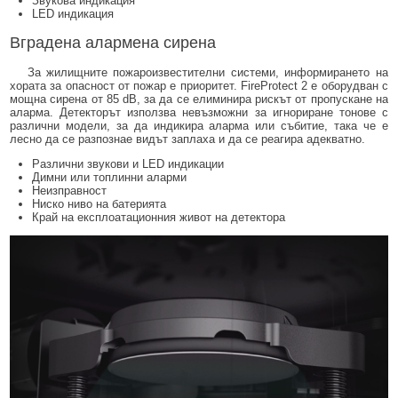
Звукова индикация
LED индикация
Вградена алармена сирена
За жилищните пожароизвестителни системи, информирането на
хората за опасност от пожар е приоритет. FireProtect 2 е оборудван с
мощна сирена от 85 dB, за да се елиминира рискът от пропускане на
аларма. Детекторът използва невъзможни за игнориране тонове с
различни модели, за да индикира аларма или събитие, така че е
лесно да се разпознае видът заплаха и да се реагира адекватно.
Различни звукови и LED индикации
Димни или топлинни аларми
Неизправност
Ниско ниво на батерията
Край на експлоатационния живот на детектора