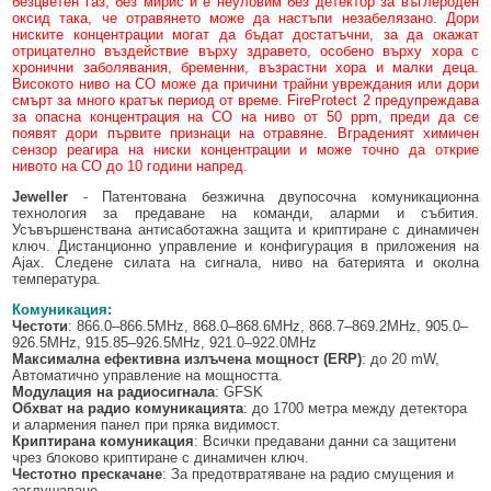
безцветен газ, без мирис и е неуловим без детектор за въглероден
оксид така, че отравянето може да настъпи незабелязано. Дори
ниските концентрации могат да бъдат достатъчни, за да окажат
отрицателно въздействие върху здравето, особено върху хора с
хронични заболявания, бременни, възрастни хора и малки деца.
Високото ниво на CO може да причини трайни увреждания или дори
смърт за много кратък период от време. FireProtect 2 предупреждава
за опасна концентрация на CO на ниво от 50 ppm, преди да се
появят дори първите признаци на отравяне. Вграденият химичен
сензор реагира на ниски концентрации и може точно да открие
нивото на CO до 10 години напред.
Jeweller
- Патентована безжична двупосочна комуникационна
технология за предаване на команди, аларми и събития.
Усъвършенствана антисаботажна защита и криптиране с динамичен
ключ. Дистанционно управление и конфигурация в приложения на
Ajax. Следене силата на сигнала, ниво на батерията и околна
температура.
Комуникация:
Честоти
: 866.0–866.5MHz, 868.0–868.6MHz, 868.7–869.2MHz, 905.0–
926.5MHz, 915.85–926.5MHz, 921.0–922.0MHz
Максимална ефективна излъчена мощност (ERP)
: до 20 mW,
Автоматично управление на мощността.
Модулация на радиосигнала
: GFSK
Обхват на радио комуникацията
: до 1700 метра между детектора
и алармения панел при пряка видимост.
Криптирана комуникация
: Всички предавани данни са защитени
чрез блоково криптиране с динамичен ключ.
Честотно прескачане
: За предотвратяване на радио смущения и
заглушаване.