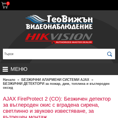
0
МЕНЮ
Начало
»
БЕЗЖИЧНИ АЛАРМЕНИ СИСТЕМИ AJAX
»
НАЧАЛО
БЕЗЖИЧНИ ДЕТЕКТОРИ за пожар, дим, топлина и въглероден
оксид
ПРОДУКТИ
AJAX FireProtect 2 (CO): Безжичен детектор
ЗА ДИСТРИБУТОРИ
ПРОМОЦИИ
за въглероден окис с вградена сирена,
ГАРАНЦИОННИ УСЛОВИЯ
НОВИ ПРОДУКТИ
светлинно и звуково известяване, за
вътрешен монтаж
ДОСТАВКИ
КОМПЛЕКТИ ЗА ВИДЕОНАБЛЮДЕНИЕ