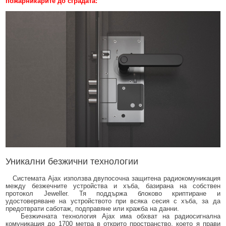
пожарникарите до сградата:
Уникални безжични технологии
Системата Ajax използва двупосочна защитена радиокомуникация
между безжечните устройства и хъба, базирана на собствен
протокол Jeweller. Тя поддържа блоково криптиране и
удостоверяване на устройството при всяка сесия с хъба, за да
предотврати саботаж, подправяне или кражба на данни.
Безжичната технология Ajax има обхват на радиосигнална
комуникация до 1700 метра в открито пространство, което я прави