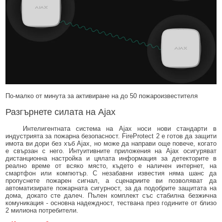
По-малко от минута за активиране на до 50 пожароизвестителя
Разгърнете силата на Ajax
Интелигентната система на Ajax носи нови стандарти в
индустрията за пожарна безопасност. FireProtect 2 е готов да защити
имота ви дори без хъб Ajax, но може да направи още повече, когато
е свързан с него. Интуитивните приложения на Ajax осигуряват
дистанционна настройка и цялата информация за детекторите в
реално време от всяко място, където е наличен интернет, на
смартфон или компютър. С незабавни известия няма шанс да
пропуснете пожарен сигнал, а сценариите ви позволяват да
автоматизирате пожарната сигурност, за да подобрите защитата на
дома, докато сте далеч. Пълен комплект със стабилна безжична
комуникация - основна надеждност, тествана през годините от близо
2 милиона потребители.