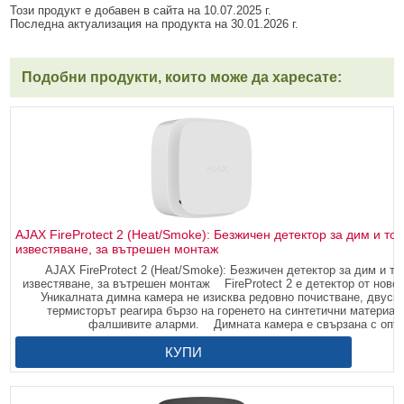
Този продукт е добавен в сайта на 10.07.2025 г.
Последна актуализация на продукта на 30.01.2026 г.
Подобни продукти, които може да харесате:
AJAX FireProtect 2 (Heat/Smoke): Безжичен детектор за дим и то
известяване, за вътрешен монтаж
AJAX FireProtect 2 (Heat/Smoke): Безжичен детектор за дим и то
известяване, за вътрешен монтаж FireProtect 2 е детектор от ново
Уникалната димна камера не изисква редовно почистване, двуспе
термисторът реагира бързо на горенето на синтетични материа
фалшивите аларми. Димната камера е свързана с оптиче
КУПИ