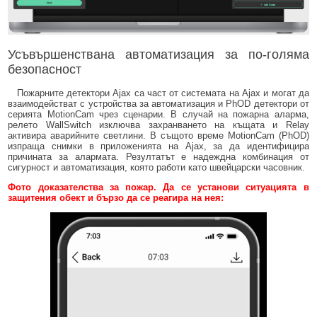
Усъвършенствана автоматизация за по-голяма
безопасност
Пожарните детектори Ajax са част от системата на Ajax и могат да
взаимодействат с устройства за автоматизация и PhOD детектори от
серията MotionCam чрез сценарии. В случай на пожарна аларма,
релето WallSwitch изключва захранването на къщата и Relay
активира аварийните светлини. В същото време MotionCam (PhOD)
изпраща снимки в приложенията на Ajax, за да идентифицира
причината за алармата. Резултатът е надеждна комбинация от
сигурност и автоматизация, която работи като швейцарски часовник.
Фото доказателства за пожар. Да се ​​установи ситуацията в
защитения обект и бързо да се реагира на нея: