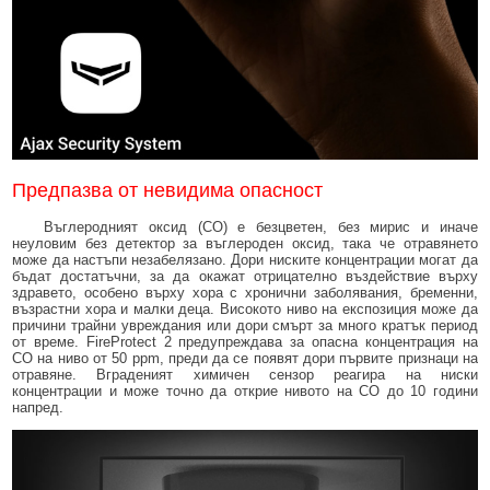
Предпазва от невидима опасност
Въглеродният оксид (CO) е безцветен, без мирис и иначе
неуловим без детектор за въглероден оксид, така че отравянето
може да настъпи незабелязано. Дори ниските концентрации могат да
бъдат достатъчни, за да окажат отрицателно въздействие върху
здравето, особено върху хора с хронични заболявания, бременни,
възрастни хора и малки деца. Високото ниво на експозиция може да
причини трайни увреждания или дори смърт за много кратък период
от време. FireProtect 2 предупреждава за опасна концентрация на
CO на ниво от 50 ppm, преди да се появят дори първите признаци на
отравяне. Вграденият химичен сензор реагира на ниски
концентрации и може точно да открие нивото на CO до 10 години
напред.