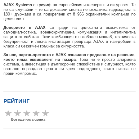
AJAX Systems
е триумф на европейския инженеринг и сигурност. Те
не са случайни – те са доказали своята непоклатима надеждност в
180
+
държави и са подкрепени от
8
966
охранителни компании по
целия свят.
Доверието в AJAX
се гради на цялостната екосистема от
самодиагностика, военнокриптирана комуникация и интелигентна
защита от саботаж. Тази комбинация от глобален мащаб, техническа
безупречност и лесна инсталация превръща AJAX в най-добрия в
класа си безжичен гръбнак за сигурността.
За нас,
партньорството с AJAX означава предлагане на решение,
което няма еквивалент на пазара
. Това не е просто алармена
система, а инвестиция в дългосрочно спокойствие и сигурност, която
напълно оправдава цената си чрез надеждност, която никога не
прави компромис.
РЕЙТИНГ
Все още няма оценка