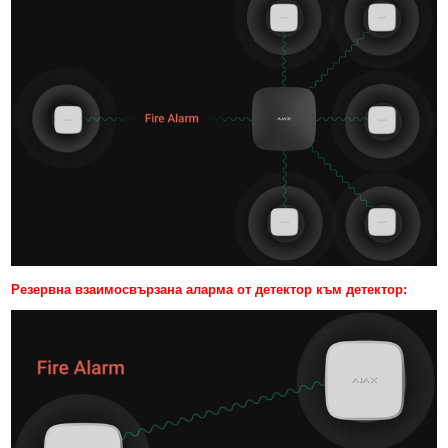
Резервна взаимосвързана аларма от детектор към детектор: