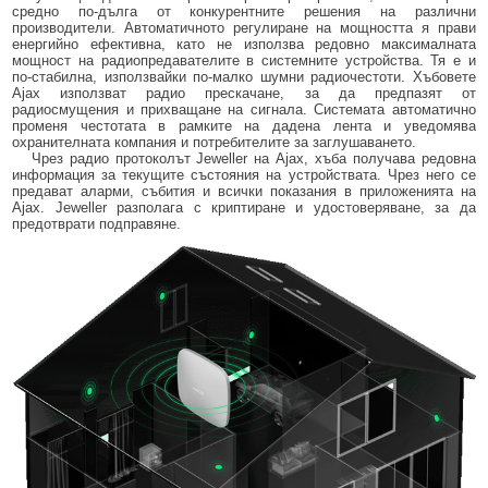
средно по-дълга от конкурентните решения на различни
производители. Автоматичното регулиране на мощността я прави
енергийно ефективна, като не използва редовно максималната
мощност на радиопредавателите в системните устройства. Тя е и
по-стабилна, използвайки по-малко шумни радиочестоти. Хъбовете
Ajax използват радио прескачане, за да предпазят от
радиосмущения и прихващане на сигнала. Системата автоматично
променя честотата в рамките на дадена лента и уведомява
охранителната компания и потребителите за заглушаването.
Чрез радио протоколът Jeweller на Ajax, хъба получава редовна
информация за текущите състояния на устройствата. Чрез него се
предават аларми, събития и всички показания в приложенията на
Ajax. Jeweller разполага с криптиране и удостоверяване, за да
предотврати подправяне.