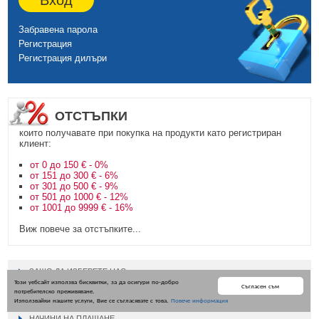
Забравена парола
Регистрация
Регистрация дилъри
ОТСТЪПКИ
които получавате при покупка на продукти като регистриран
клиент:
от 0 до 150 € - 0%
от 151 до 300 € - 6%
от 301 до 500 € - 9%
от 501 до 1000 € - 12%
от 1001 до 9999 € - 16%
Виж повече за отстъпките...
ЗАЩО ДА ИЗБЕРЕТЕ НАС
Този уебсайт използва бисквитки, за да осигури по-добро
Съгласен съм
потребителско преживяване.
ДОСТАВКА НА СТОКИ
Използвайки нашите услуги, Вие се съгласявате с това.
Повече информация
НАЧИНИ НА ПЛАЩАНЕ