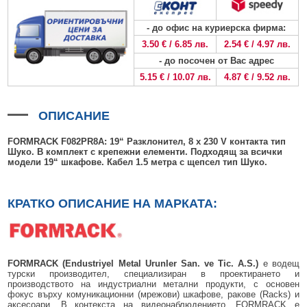
БЕЗЖИЧНИ ДЕТЕКТОРИ AJAX
БЕЗЖИЧНИ ДЕТЕКТОРИ ЗА HIKVISION AX PRO
ALFALINE, СТЕННИ/СТОЯЩИ, С ОТВАРЯЕМИ И ЗАКЛЮЧВАЩИ СЕ
АКСЕСОАРИ ЗА КОМУНИКАЦИОННИ ШКАФОВЕ
СТРАНИЦИ
- до офис на куриерска фирма:
БЕЗЖИЧНИ ДЕТЕКТОРИ ЗА ПОЖАР, ДИМ, ТОПЛИНА И ВЪГЛЕРОДЕН
БЕЗЖИЧНИ МОДУЛИ И АКСЕСОАРИ ЗА HIKVISION AX PRO
УПОТРЕБЯВАНА ТЕХНИКА
ОКСИД
INTERLINE, СТОЯЩИ - НЕОТВАРЯЕМИ СТРАНИЦИ
3.50 € / 6.85 лв.
2.54 € / 4.97 лв.
КОМПЛЕКТИ БЕЗЖИЧНИ АЛАРМЕНИ СИСТЕМИ AX PRO
- до посочен от Вас адрес
БЕЗЖИЧНИ КЛАВИАТУРИ AJAX
BETALINE, СТОЯЩИ С ОТВАРЯЕМИ И ЗАКЛЮЧВАЩИ СЕ СТРАНИЦИ
5.15 € / 10.07 лв.
4.87 € / 9.52 лв.
БЕЗКОНТАКТНИ RFID КАРТИ И ЧИПОВЕ ЗА КЛАВИАТУРИ
БЕЗЖИЧНИ ДИСТАНЦИОННИ УПРАВЛЕНИЯ И БУТОНИ
ОПИСАНИЕ
БЕЗЖИЧНИ СИРЕНИ AJAX
FORMRACK F082PR8A: 19“ Разклонител, 8 x 230 V контакта тип
Шуко. В комплект с крепежни елементи. Подходящ за всички
МОДУЛИ ЗА СГРАДНА АВТОМАТИЗАЦИЯ AJAX
модели 19“ шкафове. Кабел 1.5 метра с щепсел тип Шуко.
КРАТКО ОПИСАНИЕ НА МАРКАТА:
FORMRACK (Endustriyel Metal Urunler San. ve Tic. A.S.)
е водещ
турски производител, специализиран в проектирането и
производството на индустриални метални продукти, с основен
фокус върху комуникационни (мрежови) шкафове, ракове (Racks) и
аксесоари. В контекста на видеонаблюдението, FORMRACK е