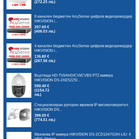
(272.25 лв.)
8 канален бюджетен AcuSense цифров видеорекордер
HIKVISION i...
207.60 €
(406.03 лв.)
4 канален бюджетен AcuSense цифров видеорекордер
HIKVISION i...
136.80 €
(267.56 лв.)
Въртяща HD-TVI/AHD/CVI/CVBS PTZ камера
HIKVISION DS-2AE5225I...
590.40 €
(1154.72
лв.)
Специализиран рупорен мрежов IP високоговорител
HIKVISION DS...
396.00 €
(774.51 лв.)
Мрежова IP камера HIKVISION DS-2CD1047G3H-LIU: 4