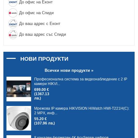
До офис на Еконт
До офис на Спиди
До ваш адрес с Еконт
До ваш адрес със Спиди
НОВИ ПРОДУКТИ
Всички нови продукти »
Професионална система за видеонаблюдение с 2 IP
камери HIKVI...
699.00 €
(1367.13
лв.)
Мрежова IP камера HIKVISION HiWatch HWI-T221H(C):
2 MPX, инф...
55.20 €
(107.96 лв.)
8 канален бюджетен 4K AcuSense цифров