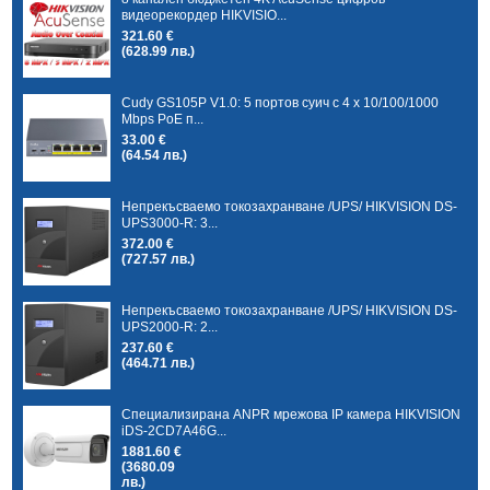
видеорекордер HIKVISIO...
321.60 €
(628.99 лв.)
Cudy GS105P V1.0: 5 портов суич с 4 x 10/100/1000
Mbps PoE п...
33.00 €
(64.54 лв.)
Непрекъсваемо токозахранване /UPS/ HIKVISION DS-
UPS3000-R: 3...
372.00 €
(727.57 лв.)
Непрекъсваемо токозахранване /UPS/ HIKVISION DS-
UPS2000-R: 2...
237.60 €
(464.71 лв.)
Специализирана ANPR мрежова IP камера HIKVISION
iDS-2CD7A46G...
1881.60 €
(3680.09
лв.)