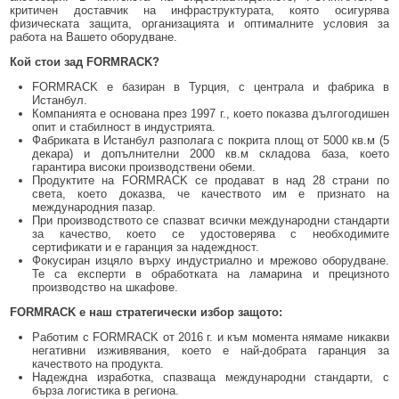
критичен доставчик на инфраструктурата, която осигурява
физическата защита, организацията и оптималните условия за
работа на Вашето оборудване.
Кой стои зад FORMRACK?
FORMRACK е базиран в Турция, с централа и фабрика в
Истанбул.
Компанията е основана през 1997 г., което показва дългогодишен
опит и стабилност в индустрията.
Фабриката в Истанбул разполага с покрита площ от 5000 кв.м (5
декара) и допълнителни 2000 кв.м складова база, което
гарантира високи производствени обеми.
Продуктите на FORMRACK се продават в над 28 страни по
света, което доказва, че качеството им е признато на
международния пазар.
При производството се спазват всички международни стандарти
за качество, което се удостоверява с необходимите
сертификати и е гаранция за надеждност.
Фокусиран изцяло върху индустриално и мрежово оборудване.
Те са експерти в обработката на ламарина и прецизното
производство на шкафове.
FORMRACK е наш стратегически избор защото:
Работим с FORMRACK от 2016 г. и към момента нямаме никакви
негативни изживявания, което е най-добрата гаранция за
качеството на продукта.
Надеждна изработка, спазваща международни стандарти, с
бърза логистика в региона.