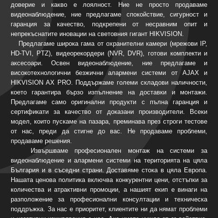
доверие и какво е лоялност. Ние не просто продаваме
видеонаблюдение, ние предлагаме спокойствие, сигурност и
гаранция за качество, подкрепени от несравним опит и
непрекъснатите иновации на световния гигант HIKVISION.
Предлагаме широка гама от охранителни камери (мрежови IP,
HD-TVI, PTZ), видеорекордери (NVR, DVR), готови комплекти и
аксесоари. Освен видеонаблюдение, ние предлагаме и
високотехнологични безжични алармени системи от AJAX и
HIKVISION AX PRO. Поддържаме големи складови наличности,
което гарантира бързо изпълнение на доставки и монтажи.
Предлагаме само оригинални продукти с пълна гаранция и
сертификати за качество от доказани производители. Всеки
модел, които пускаме на пазара, преминава през строги тестове
от нас, преди да стигне до вас. Не продаваме проблеми,
продаваме решения.
Извършваме професионален монтаж на системи за
видеонаблюдение и алармени системи на територията на цяла
България и в съседни страни. Доставяме стока в цяла Европа.
Нашата ценова политика включва конкурентни цени, отстъпки за
количества и атрактивни промоции, а нашият екип е винаги на
разположение за професионални консултации и техническа
поддръжка. За нас е приоритет, клиентите ни да нямат проблеми