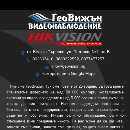
гр. Велико Търново, ул. Полтава, №1, вх. Б
062603410, 0889222552, 0877477257
info@geovision.bg
Намерете ни в Google Maps
Ние сме ГеоВижън. Тук сме повече от 25 години. За това време
спечелихме доверието на над 50 000 българи, инсталирахме
системи за видеонаблюдение в над 5 000 обекта и помогнахме на
хората да имат сигурност. Ние сме надеждни партньори в
бизнеса на много предприемачи, непрекъснато инвестираме в
развитие и обучение. Имаме отлично обслужване, отлично
отношение и не предаваме никого. На нас може да се разчита,
защото сме силни, защото сме гръбнак, защото знаем какво е